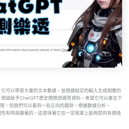
，它可以學習大量的文本數據，並根據給定的輸入生成相應的
，透過給予ChatGPT歷史開獎號碼等資料，希望它可以產生下
限，但我們可以看到一些正向的趨勢。根據數據分析，
相關性有時是顯著的，這意味著它在一定程度上能夠提供有價值