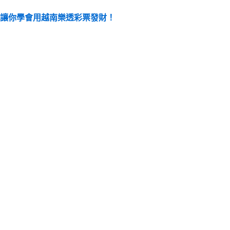
讓你學會用越南樂透彩票發財！