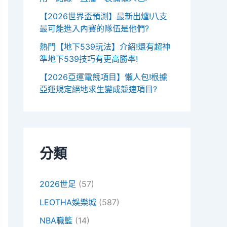
【2026世界盃預測】最新出爐!八支
最可能進入內賽的隊伍是他們?
熱門【地下539玩法】介紹!還有超神
準地下539技巧有更高勝率!
【2026亞運電競項目】懶人包!根據
亞運規定絕地求生變成競速項目?
分類
2026世足
(57)
LEOTHA娛樂城
(587)
NBA職籃
(14)