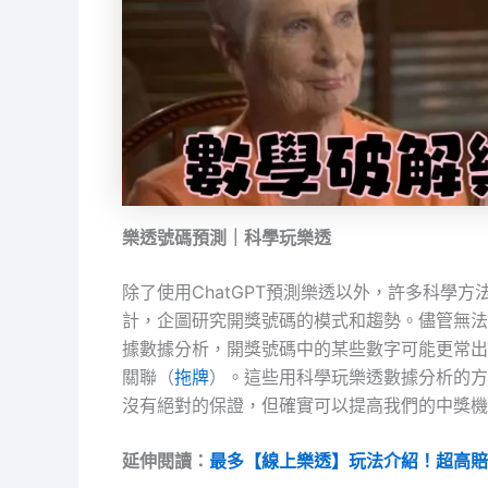
樂透號碼預測｜科學玩樂透
除了使用ChatGPT預測樂透以外，許多科學
計，企圖研究開獎號碼的模式和趨勢。儘管無法
據數據分析，開獎號碼中的某些數字可能更常出
關聯（
拖牌
）。這些用科學玩樂透數據分析的方
沒有絕對的保證，但確實可以提高我們的中獎機
延伸閱讀：
最多【線上樂透】玩法介紹！超高賠