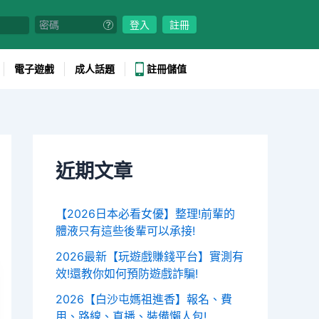
譽保證穩定出款，年節期間會員提款功能不打烊。 全台唯一，全時段，過年
登入
註冊
電子遊戲
成人話題
註冊儲值
近期文章
【2026日本必看女優】整理!前輩的
體液只有這些後輩可以承接!
2026最新【玩遊戲賺錢平台】實測有
效!還教你如何預防遊戲詐騙!
2026【白沙屯媽祖進香】報名、費
用、路線、直播、裝備懶人包!