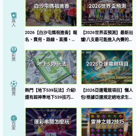
真
人
2026【白沙屯媽祖進香】報
【2026世界盃預測】最新出
名、費用、路線、直播、裝
爐!八支最可能進入內賽的隊
備懶人包!
伍是他們?
彩
票
體
熱門【地下539玩法】介紹!
【2026亞運電競項目】懶人
育
還有超神準地下539技巧有
包!根據亞運規定絕地求生變
更高勝率!
成競速項目?
百
家