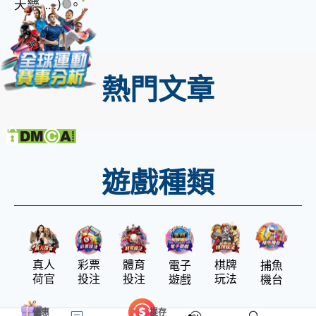
天樂……）。
熱門文章
遊戲種類
真人
彩票
體育
棋牌
電子
捕魚
荷官
投注
投注
玩法
遊戲
機台
優惠
提存