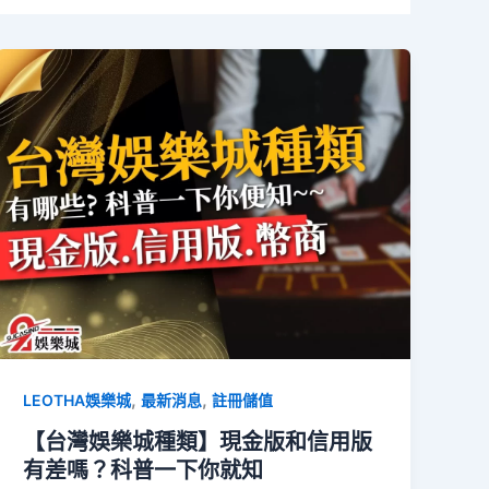
,
,
LEOTHA娛樂城
最新消息
註冊儲值
【台灣娛樂城種類】現金版和信用版
有差嗎？科普一下你就知