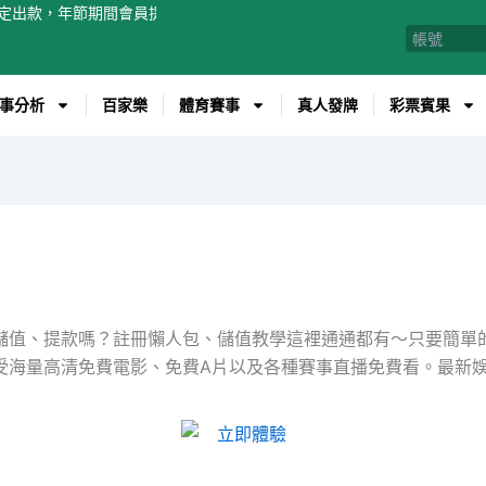
年節期間會員提款功能不打烊。 全台唯一，全時段，過年期間穩定出款，
事分析
百家樂
體育賽事
真人發牌
彩票賓果
、儲值、提款嗎？註冊懶人包、儲值教學這裡通通都有～只要簡單
海量高清免費電影、免費A片以及各種賽事直播免費看。最新娛樂