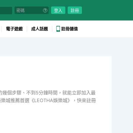
9J娛樂城
信譽保證穩定出款，年節期間會員提款功能不打烊。 全台唯一
登入
註冊
電子遊戲
成人話題
註冊儲值
的幾個步驟、不到5分鐘時間，就能立即加入最
城推薦首選《LEOTHA娛樂城》，快來註冊