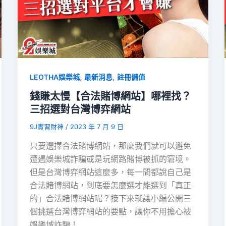
,
,
LEOTHA娛樂城
最新消息
註冊儲值
錢賺太慢【合法賭博網站】哪裡找？
三招選對台灣博弈網站
9J實習財神
/
2023 年 7 月 9 日
只要選擇合法賭博網站，那麼我們就可以避免
遭遇娛樂城詐騙或是玩網路賭博被抓的窘境。
但是台灣博弈網站這麼多，每一間都說自己是
合法賭博網站，到底要怎麼選才能選到「真正
的」合法賭博網站呢？接下來就讓小編公開三
個挑選台灣博弈網站的要點，讓你不用擔心被
娛樂城詐騙！