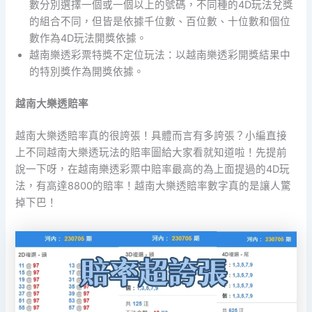
數分別選擇一個或一個以上的號碼，不同種的4D玩法兌獎
的組合不同，但皆是依據千位數、百位數、十位數和個位
數作為4D玩法開獎依據。
越南樂透彩票特獎不定位玩法：以越南樂透彩開獎結果中
的特別獎作為開獎依據。
越南大樂透賠率
越南大樂透賠率真的很誇張！具體而言有多誇張？小編直接
上不同越南大樂透玩法的賠率圖給大家看就知道啦！先提前
說一下呀，在越南樂透彩票中賠率最高的為上面提過的4D玩
法，有高達8800的賠率！越南大樂透賠率數字真的是讓人驚
掉下巴！