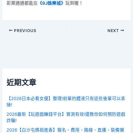
彩票通通都能在
《9J娛樂城》
玩到喔！
PREVIOUS
NEXT
近期文章
【2026日本必看女優】整理!前輩的體液只有這些後輩可以承
接!
2026最新【玩遊戲賺錢平台】實測有效!還教你如何預防遊戲
詐騙!
2026【白沙屯媽祖進香】報名、費用、路線、直播、裝備懶