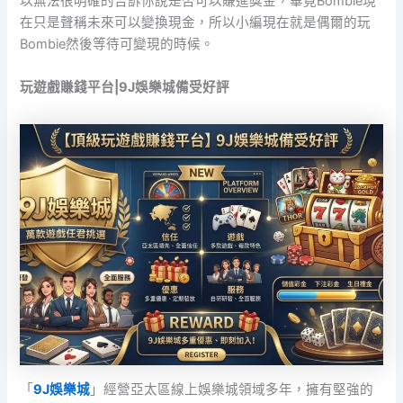
以無法很明確的告訴你說是否可以賺進獎金，畢竟Bombie現
在只是聲稱未來可以變換現金，所以小編現在就是偶爾的玩
Bombie然後等待可變現的時候。
玩遊戲賺錢平台|9J娛樂城備受好評
「
9J娛樂城
」經營亞太區線上娛樂城領域多年，擁有堅強的