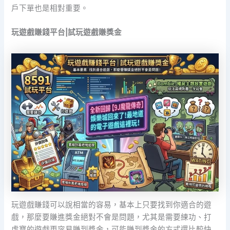
戶下單也是相對重要。
玩遊戲賺錢平台|試玩遊戲賺獎金
玩遊戲賺錢可以說相當的容易，基本上只要找到你適合的遊
戲，那麼要賺進獎金絕對不會是問題，尤其是需要練功、打
虛寶的遊戲更容易賺到獎金，可能賺到獎金的方式還比較快