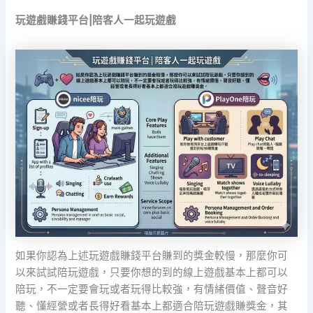
玩遊戲賺錢平台|陪客人一起玩遊戲
如果你認為上述玩遊戲賺錢平台賺到的獎金較慢，那麼你可
以來試試陪玩遊戲，只要你想的到的線上遊戲基本上都可以
陪玩，不一定要會玩或者玩得比較強，有情緒價值、聲音好
聽、懂經營或者長得好看基本上都適合陪玩遊戲賺獎金，其