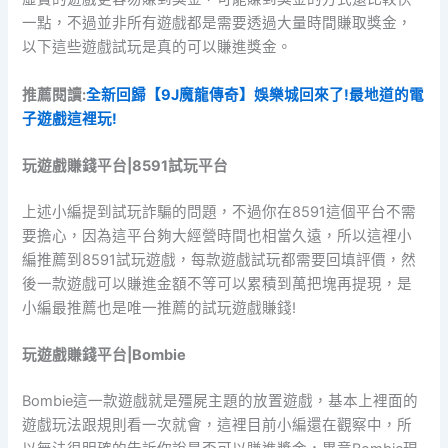
一點，不過並非所有遊戲都是需要透過大量時間賺取獎金，
以下這些遊戲試玩是真的可以賺進獎金。
推薦閱讀:
全新回歸【9J魔龍傳奇】娛樂城回來了!最地道的電
子遊戲這裡玩!
玩遊戲賺錢平台|8591試玩平台
上述小編提到試玩詐騙的問題，不過你在8591這個平台不需
要擔心，因為這平台夠大經營時間也相當久遠，所以這裡小
編推薦到8591試玩遊戲，每款遊戲試玩都需要回填評價，然
後一款遊戲可以賺進金額不等可以累積到萬把塊再提現，是
小編最推薦也是唯一推薦的試玩遊戲賺錢!
玩遊戲賺錢平台|Bombie
Bombie這一款遊戲就是殭屍主題的放置遊戲，基本上裡面的
遊戲玩法跟規則看一次就會，這裡目前小編還在觀察中，所