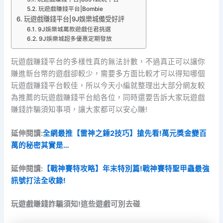
玩遊戲賺錢平台|Bombie
玩遊戲賺錢平台|9J娛樂城備受好評
9J娛樂城萬款遊戲任君挑選
9J娛樂城超多優惠定期發放
玩遊戲賺錢平台的多樣性真的無法計數，不過真正可以讓你
賺進新台幣的遊戲卻較少，需要多方面比較才可以得知哪個
玩遊戲賺錢平台較佳，所以今天小編就整理出大部分網友較
為推薦的玩遊戲賺錢平台給各位，同時還要告訴大家玩遊戲
賺錢詐騙須知事項，讓大家都可以安心賺!
延伸閱讀:
全網最推【雷神之錘2技巧】搶先看!萬元獎金變百
萬的秘密其實是…
延伸閱讀:
【戰神賽特攻略】年末特別篇!戰神賽特聖甲蟲最強
訊號打法全收錄!
玩遊戲賺錢詐騙須知!這些遊戲可別去碰