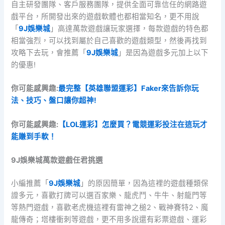
自主研發團隊、客戶服務團隊，提供全面可靠信任的網路遊
戲平台，所開發出來的遊戲軟體也都相當知名，更不用說
「
9J娛樂城
」高達萬款遊戲讓玩家選擇，每款遊戲的特色都
相當強烈，可以找到屬於自己喜歡的遊戲類型，然後再找到
攻略下去玩，會推薦「
9J娛樂城
」是因為遊戲多元加上以下
的優惠!
你可能感興趣:
最完整【英雄聯盟運彩】Faker來告訴你玩
法、技巧、盤口讓你超神!
你可能感興趣:
【LOL運彩】怎麼買？電競運彩投注在這玩才
能賺到手軟！
9J娛樂城萬款遊戲任君挑選
小編推薦「
9J娛樂城
」的原因簡單，因為這裡的遊戲種類保
證多元，喜歡打牌可以選百家樂、龍虎鬥、牛牛、射龍門等
等熱門遊戲，喜歡老虎機這裡有雷神之槌2、戰神賽特2、魔
龍傳奇；塔樓衝刺等遊戲，更不用多說還有彩票遊戲、運彩