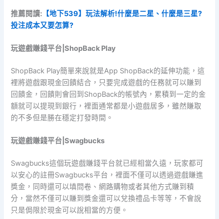
推薦閱讀:
【地下539】玩法解析!什麼是二星、什麼是三星?
投注成本又要怎算?
玩遊戲賺錢平台|ShopBack Play
ShopBack Play簡單來說就是App ShopBack的延伸功能，這
裡將遊戲跟現金回饋結合，只要完成遊戲的任務就可以賺到
回饋金，回饋則會回到ShopBack的帳號內，累積到一定的金
額就可以提現到銀行，裡面通常都是小遊戲居多，雖然賺取
的不多但是勝在穩定打發時間。
玩遊戲賺錢平台|Swagbucks
Swagbucks這個玩遊戲賺錢平台就已經相當久遠，玩家都可
以安心的註冊Swagbucks平台，裡面不僅可以透過遊戲賺進
獎金，同時還可以填問卷、網路購物或者其他方式賺到積
分，當然不僅可以賺到獎金還可以兌換禮品卡等等，不會說
只是侷限於現金可以說相當的方便。