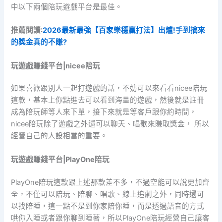
中以下兩個陪玩遊戲平台是最佳。
推薦閱讀:
2026最新最強【百家樂穩贏打法】出爐!手到擒來
的獎金真的不賺?
玩遊戲賺錢平台|nicee陪玩
如果喜歡跟別人一起打遊戲的話，不妨可以來看看nicee陪玩
這款，基本上你點進去可以看到海量的遊戲，然後就是註冊
成為陪玩師等人來下單，接下來就是等客戶跟你約時間，
nicee陪玩除了遊戲之外還可以聊天、唱歌來賺取獎金， 所以
經營自己的人設相當的重要。
玩遊戲賺錢平台|PlayOne陪玩
PlayOne陪玩這款跟上述那款差不多，不過空能可以說更加齊
全，不僅可以陪玩、陪聊、唱歌、線上追劇之外，同時還可
以找陪睡，這一點不是到你家陪你睡，而是透過語音的方式
哄你入睡或者跟你聊到睡著，所以PlayOne陪玩經營自己讓客