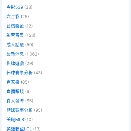
今彩539
(38)
六合彩
(25)
台灣職籃
(12)
彩票賓果
(158)
成人話題
(50)
最新消息
(1,062)
棋牌遊戲
(29)
棒球賽事分析
(43)
百家樂
(85)
直播賺錢
(6)
真人發牌
(65)
籃球賽事分析
(95)
美職MLB
(10)
英雄聯盟LOL
(13)