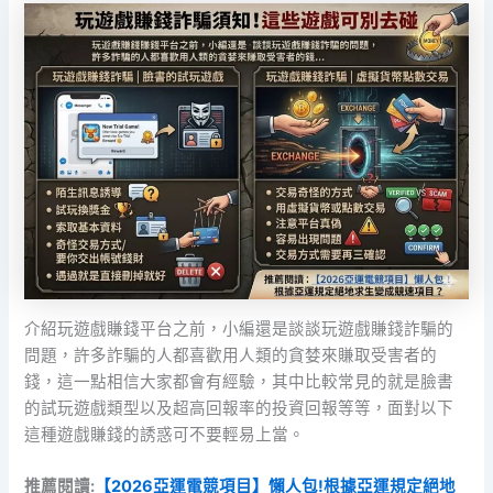
介紹玩遊戲賺錢平台之前，小編還是談談玩遊戲賺錢詐騙的
問題，許多詐騙的人都喜歡用人類的貪婪來賺取受害者的
錢，這一點相信大家都會有經驗，其中比較常見的就是臉書
的試玩遊戲類型以及超高回報率的投資回報等等，面對以下
這種遊戲賺錢的誘惑可不要輕易上當。
推薦閱讀:
【2026亞運電競項目】懶人包!根據亞運規定絕地