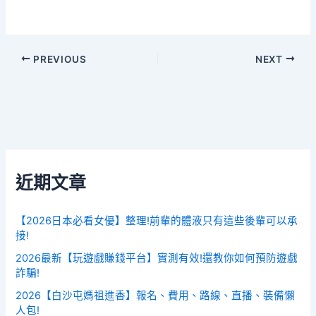
PREVIOUS
NEXT
近期文章
【2026日本必看女優】整理!前輩的體液只有這些後輩可以承
接!
2026最新【玩遊戲賺錢平台】實測有效!還教你如何預防遊戲
詐騙!
2026【白沙屯媽祖進香】報名、費用、路線、直播、裝備懶
人包!