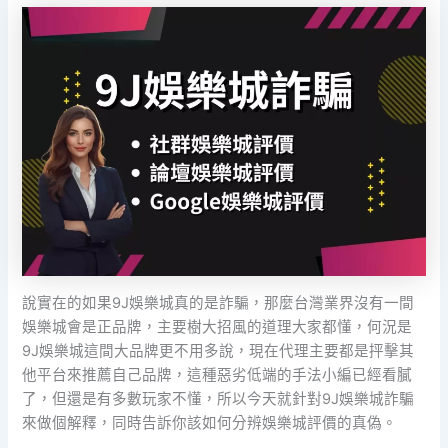
說實在的如果9J娛樂城真的是詐騙，那麼台灣業界沒有一間
娛樂城會是正品牌，主要樹大招風的道理大家都懂，何況是
9J娛樂城這間大品牌更不用多說，現在代理主要都是抨擊其
他平台來推薦自己品牌，這種惡劣低端的手法小編已經看膩
了，但還是有多數玩家不懂，所以今天就針對9J娛樂城詐騙
來做個解釋，同時告訴你該如何分辨娛樂城評價的真偽。