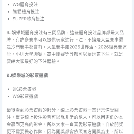
WG體育投注
熊貓體育投注
SUPER體育投注
9J娛樂城體育投注有三間品牌，這些體育投注品牌都是大品
牌，有許多賽事可以提供玩家進行下注，不論是大型賽事還
是冷門賽事都會有，大型賽事如2026世界盃、2026經典賽這
些，小則大學聯賽、高中聯賽等等都可以讓玩家下注，就是
要給大家最好的下注體驗。
9J娛樂城的彩票遊戲
9K彩票遊戲
WG彩票遊戲
最後看到彩票遊戲的部分，線上彩票遊戲一直非常備受關
注，畢竟線上投注彩票可以說非常的誘人，可以用更低的本
金贏到更高的彩金，所以大家一直喜愛彩票遊戲，自於開獎
更不需要擔心作弊，因為開獎都會依照官方開獎為主，所以