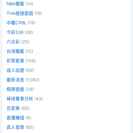
NBA職籃
(14)
THA極速遊戲
(19)
中職CPBL
(19)
今彩539
(38)
六合彩
(25)
台灣職籃
(12)
彩票賓果
(158)
成人話題
(50)
最新消息
(1,062)
棋牌遊戲
(29)
棒球賽事分析
(43)
百家樂
(85)
直播賺錢
(6)
真人發牌
(65)