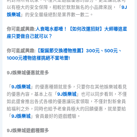
以有極大的安全保障，相較於默默無名的小品牌來說，「
9J
娛樂城
」的安全層級絕對是業界數一數二。
你可能感興趣:
人衰喝水都噎！【如何改運招財】大師曝這星
座只要做自己就可以？
你可能感興趣:
【聖誕節交換禮物推薦】300元、500元、
1000元禮物這樣挑絕不當地雷!
9J娛樂城優惠就是多
「
9J娛樂城
」的優惠種類就是多，只要你在其他娛樂城看見
的優惠內容，基本上在「
9J娛樂城
」也可以同步看到，不僅
如此還會推出各式各樣的優惠讓玩家領取，不僅針對新會員
給福利之外，同時也給予老會員極大的回饋優惠，就是要給
「
9J娛樂城
」會員最好的遊戲體驗。
9J娛樂城遊戲種類多