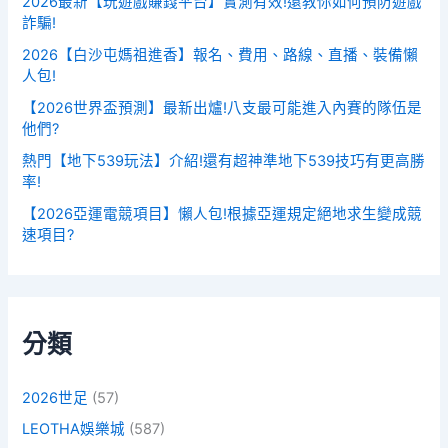
2026最新【玩遊戲賺錢平台】實測有效!還教你如何預防遊戲
詐騙!
2026【白沙屯媽祖進香】報名、費用、路線、直播、裝備懶
人包!
【2026世界盃預測】最新出爐!八支最可能進入內賽的隊伍是
他們?
熱門【地下539玩法】介紹!還有超神準地下539技巧有更高勝
率!
【2026亞運電競項目】懶人包!根據亞運規定絕地求生變成競
速項目?
分類
2026世足
(57)
LEOTHA娛樂城
(587)