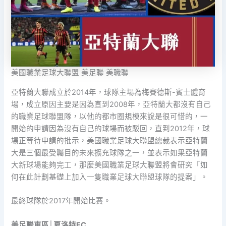
美國職業足球大聯盟 美足聯 美職聯
亞特蘭大聯成立於2014年，球隊主場為梅賽德斯-賓士體育
場，成立原因主要是因為直到2008年，亞特蘭大都沒有自己
的職業足球聯盟隊，以他的都市圈規模來說是很可惜的，一
開始的申請因為沒有自己的球場而被駁回，直到2012年，球
場正等待申請的批示，美國職業足球大聯盟總裁表示亞特蘭
大是三個最受矚目的未來擴充球隊之一，並表示如果亞特蘭
大新球場能夠完工，那麼美國職業足球大聯盟將會研究「如
何在此計劃基礎上加入一隻職業足球大聯盟球隊的提案」。
最終球隊於2017年開始比賽。
美足聯東區│夏洛特FC