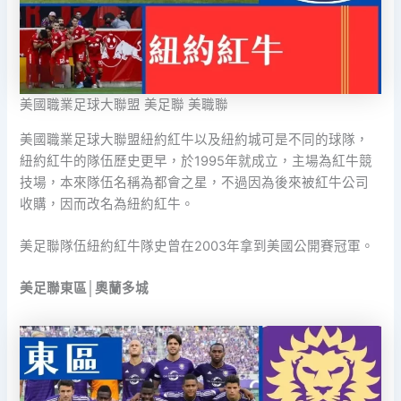
美國職業足球大聯盟 美足聯 美職聯
美國職業足球大聯盟紐約紅牛以及紐約城可是不同的球隊，
紐約紅牛的隊伍歷史更早，於1995年就成立，主場為紅牛競
技場，本來隊伍名稱為都會之星，不過因為後來被紅牛公司
收購，因而改名為紐約紅牛。
美足聯隊伍紐約紅牛隊史曾在2003年拿到美國公開賽冠軍。
美足聯東區│奧蘭多城