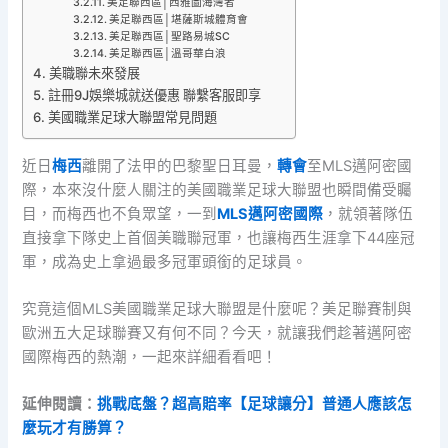
美足聯西區│西雅圖海灣者
美足聯西區│堪薩斯城體育會
美足聯西區│聖路易城SC
美足聯西區│溫哥華白浪
美職聯未來發展
註冊9J娛樂城就送優惠 聯繫客服即享
美國職業足球大聯盟常見問題
近日
梅西
離開了法甲的巴黎聖日耳曼，
轉會
至MLS邁阿密國
際，本來沒什麼人關注的美國職業足球大聯盟也瞬間備受矚
目，而梅西也不負眾望，一到
MLS邁阿密國際
，就領著隊伍
直接拿下隊史上首個美職聯冠軍，也讓梅西生涯拿下44座冠
軍，成為史上拿過最多冠軍頭銜的足球員。
究竟這個MLS美國職業足球大聯盟是什麼呢？美足聯賽制與
歐洲五大足球聯賽又有何不同？今天，就讓我們趁著邁阿密
國際梅西的熱潮，一起來詳細看看吧！
延伸閱讀：
挑戰底盤？超高賠率【足球讓分】普通人應該怎
麼玩才有勝算？