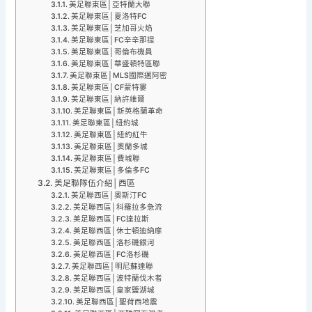
美足聯東區│亞特蘭大聯
美足聯東區│夏洛特FC
美足聯東區│芝加哥火焰
美足聯東區│FC辛辛那提
美足聯東區│哥倫布機員
美足聯東區│華盛頓特區聯
美足聯東區│MLS國際邁阿密
美足聯東區│CF蒙特婁
美足聯東區│納許維爾
美足聯東區│新英格蘭革命
美足聯東區│紐約城
美足聯東區│紐約紅牛
美足聯東區│奧蘭多城
美足聯東區│費城聯
美足聯東區│多倫多FC
美足聯隊伍介紹│西區
美足聯西區│奧斯汀FC
美足聯西區│科羅拉多急流
美足聯西區│FC達拉斯
美足聯西區│休士頓迪納摩
美足聯西區│洛杉磯銀河
美足聯西區│FC洛杉磯
美足聯西區│明尼蘇達聯
美足聯西區│波特蘭伐木者
美足聯西區│皇家鹽湖城
美足聯西區│聖荷西地震