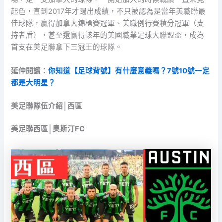
起色，直到2017年才踢出成績，不只被認為是當年美職聯最
佳球隊，贏得加拿大錦標賽冠軍、美職例行賽積分冠軍（支
持者盾），甚至還贏得該年的美國職業足球大聯盟盃，成為
首支在美足聯拿下三冠王的球隊。
延伸閱讀：
你知道【足球背號】有什麼意義嗎？7號10號一定
都是大明星？
美足聯隊伍介紹│西區
美足聯西區│奧斯汀FC