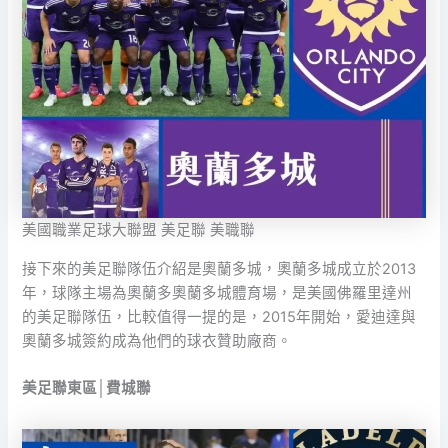
美國職業足球大聯盟 美足聯 美職聯
接下來的美足聯隊伍介紹是奧蘭多城，奧蘭多城成立於2013
年，球隊主場為奧蘭多奧蘭多城體育場，是美國佛羅里達州
的美足聯隊伍，比較值得一提的是，2015年開始，愛迪達與
奧蘭多城簽約成為他們的球衣贊助廠商。
美足聯東區│費城聯