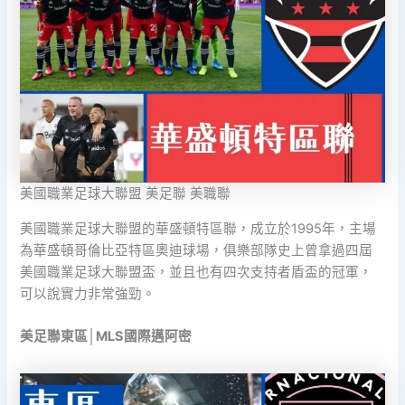
美國職業足球大聯盟 美足聯 美職聯
美國職業足球大聯盟的華盛頓特區聯，成立於1995年，主場
為華盛頓哥倫比亞特區奧迪球場，俱樂部隊史上曾拿過四屆
美國職業足球大聯盟盃，並且也有四次支持者盾盃的冠軍，
可以說實力非常強勁。
美足聯東區│MLS國際邁阿密