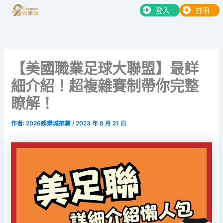
跳
登入
註冊
至
主
要
內
【美國職業足球大聯盟】最詳
容
細介紹！超複雜賽制帶你完整
瞭解！
作者:
2026娛樂城推薦
/
2023 年 8 月 21 日