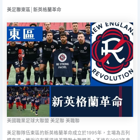
美足聯東區│新英格蘭革命
美國職業足球大聯盟 美足聯 美職聯
美足聯隊伍東區的新英格蘭革命成立於1995年，主場為吉列