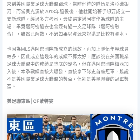
來到美國職業足球大聯盟踢球，當時他待的隊伍是洛杉磯銀
河，而當貝克漢於2013年退役後，他就開始著手想要成立一
支新球隊，經過多方考察，最終選定邁阿密作為球隊的主
場，畢竟邁阿密過去也曾經有過一支足球隊（邁阿密融
合），雖然已解散，不過如果以資源來說還是比較有資本。
也因為MLS邁阿密國際新成立的緣故，再加上隊伍年輕球員
較多，因此成立這幾年的成績不算太好，應該說在美國職業
足球大聯盟中的成績是墊底的幾名，但在邁阿密國際梅西加
入後，本季戰績直接大爆發，直接拿下隊史首座冠軍，雖說
不是美國職業足球大聯盟的獎盃，但卻是美墨聯賽的冠軍獎
盃。
美足聯東區│CF蒙特婁