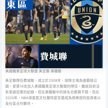
美國職業足球大聯盟 美足聯 美職聯
美足聯隊伍費城聯，成立於2008年，球隊主場為速霸陸公
園，是第16支加入美國職業足球大聯盟的隊伍，雖說目前沒
有拿過冠軍的紀錄，但在美職聯中的排名也都算不錯，而在
2020年，NBA球星凱文杜蘭特甚至還成為俱樂部的投資者以
及社區合作夥伴。