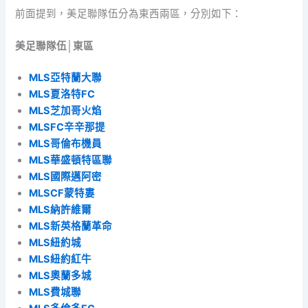
前面提到，美足聯隊伍分為東西兩區，分別如下：
美足聯隊伍│東區
MLS亞特蘭大聯
MLS夏洛特FC
MLS芝加哥火焰
MLSFC辛辛那提
MLS哥倫布機員
MLS華盛頓特區聯
MLS國際邁阿密
MLSCF蒙特婁
MLS納許維爾
MLS新英格蘭革命
MLS紐約城
MLS紐約紅牛
MLS奧蘭多城
MLS費城聯