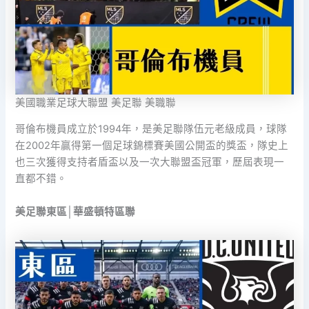
美國職業足球大聯盟 美足聯 美職聯
哥倫布機員成立於1994年，是美足聯隊伍元老級成員，球隊
在2002年贏得第一個足球錦標賽美國公開盃的獎盃，隊史上
也三次獲得支持者盾盃以及一次大聯盟盃冠軍，歷屆表現一
直都不錯。
美足聯東區│華盛頓特區聯