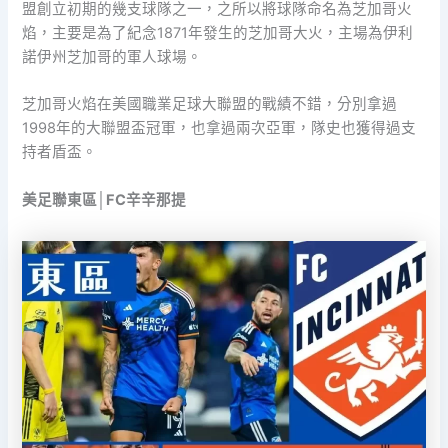
盟創立初期的幾支球隊之一，之所以將球隊命名為芝加哥火
焰，主要是為了紀念1871年發生的芝加哥大火，主場為伊利
諾伊州芝加哥的軍人球場。
芝加哥火焰在美國職業足球大聯盟的戰績不錯，分別拿過
1998年的大聯盟盃冠軍，也拿過兩次亞軍，隊史也獲得過支
持者盾盃。
美足聯東區│FC辛辛那提