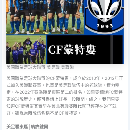
美國職業足球大聯盟 美足聯 美職聯
美國職業足球大聯盟的CF蒙特婁，成立於2010年，2012年正
式加入美職聯賽事，也算是美足聯隊伍中的老球隊，實力穩
定，在2022年賽季時是東區第二的排名，如果要細說FC蒙特
婁的球隊歷史，那可得講上好長一段時間，總之，我們只要
知道CF蒙特婁其實早在舊北美聯賽時代就已經存在的了就
好，雖說當時隊伍名稱不是CF蒙特婁。
美足聯東區│納許維爾