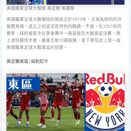
美國職業足球大聯盟 美足聯 美職聯
美國職業足球大聯盟紐約城成立於2013年，主場為紐約的洋
基體育場，成立之初並沒有特別的戰績，不過，在2021年的
賽季，紐約城首次在季後賽中一路晉級至大聯盟盃決賽，隊
上波特蘭伐木者，最後互射12碼取勝，拿下隊伍史上第一座
美國職業足球大聯盟盃的冠軍。
美足聯東區│紐約紅牛