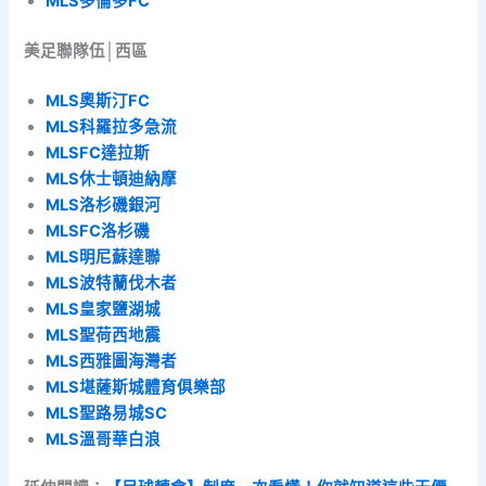
MLS多倫多FC
美足聯隊伍│西區
MLS奧斯汀FC
MLS科羅拉多急流
MLSFC達拉斯
MLS休士頓迪納摩
MLS洛杉磯銀河
MLSFC洛杉磯
MLS明尼蘇達聯
MLS波特蘭伐木者
MLS皇家鹽湖城
MLS聖荷西地震
MLS西雅圖海灣者
MLS堪薩斯城體育俱樂部
MLS聖路易城SC
MLS溫哥華白浪