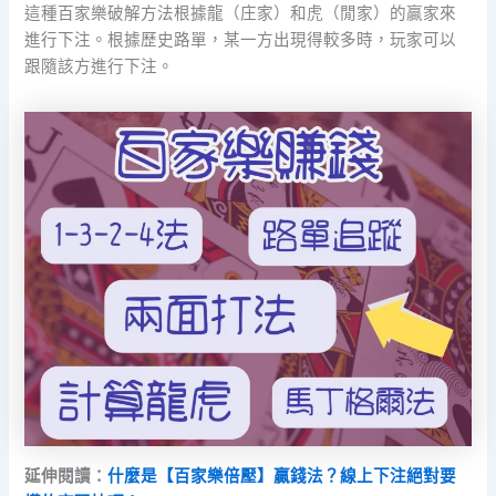
這種百家樂破解方法根據龍（庄家）和虎（閒家）的贏家來
進行下注。根據歷史路單，某一方出現得較多時，玩家可以
跟隨該方進行下注。
延伸閱讀：
什麼是【百家樂倍壓】贏錢法？線上下注絕對要