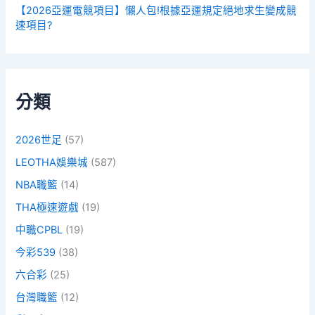
【2026亞運電競項目】懶人包!根據亞運規定絕地求生變成競
速項目?
分類
2026世足
(57)
LEOTHA娛樂城
(587)
NBA職籃
(14)
THA極速遊戲
(19)
中職CPBL
(19)
今彩539
(38)
六合彩
(25)
台灣職籃
(12)