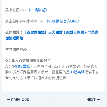
馬上註冊>>>
《9J娛樂城》
馬上領取神秘小禮物>>>
《9J娛樂城官方LINE》
延伸閱讀：
【百家樂賺錢】三大關鍵！脫離百家樂入門菜鳥
從這裡開始！
常見問題FAQ
Q：
真人百家樂哪家比較好？
A：
在
9J娛樂城
，玩家除了可以玩真人百家樂跟正妹荷官互
動，還有好路推薦可以參考，最重要的是
9J娛樂城
提供了安
全的支付方式結合快速出金的便捷體驗
PREVIOUS
NEXT