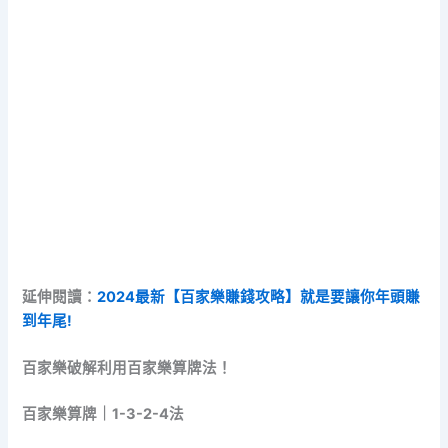
延伸閱讀：
2024最新【百家樂賺錢攻略】就是要讓你年頭賺
到年尾!
百家樂破解利用百家樂算牌法！
百家樂算牌｜1-3-2-4法