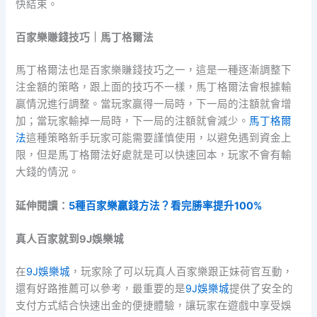
快結束。
百家樂賺錢技巧｜馬丁格爾法
馬丁格爾法也是百家樂賺錢技巧之一，這是一種逐漸調整下
注金額的策略，跟上面的技巧不一樣，馬丁格爾法會根據輸
贏情況進行調整。當玩家贏得一局時，下一局的注額就會增
加；當玩家輸掉一局時，下一局的注額就會減少。
馬丁格爾
法
這種策略新手玩家可能需要謹慎使用，以避免遇到資金上
限，但是馬丁格爾法好處就是可以快速回本，玩家不會有輸
大錢的情況。
延伸閱讀：
5種百家樂贏錢方法？看完勝率提升100%
真人百家就到9J娛樂城
在
9J娛樂城
，玩家除了可以玩真人百家樂跟正妹荷官互動，
還有好路推薦可以參考，最重要的是
9J娛樂城
提供了安全的
支付方式結合快速出金的便捷體驗，讓玩家在遊戲中享受娛