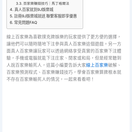
百家樂賺錢技巧｜馬丁格爾法
真人百家就到9J娛樂城
註冊9J娛樂城就送 聯繫客服即享優惠
常見問題FAQ
線上百家樂為喜歡撲克牌娛樂的玩家提供了更方便的選擇，
讓他們可以隨時隨地下注參與真人百家樂這個遊戲。另一方
面真人百家樂讓玩家可以透過網絡享受真實的百家樂下注體
驗，手機或電腦就能下注庄家、閒家或和局，但是經常聽到
人說百家樂輸死人，這篇小編要告訴大家
線上百家樂
破解、
百家樂預測程式、百家樂賺錢技巧，學會百家樂算牌根本就
不存在百家樂輸死人的情況，一起來看看吧！