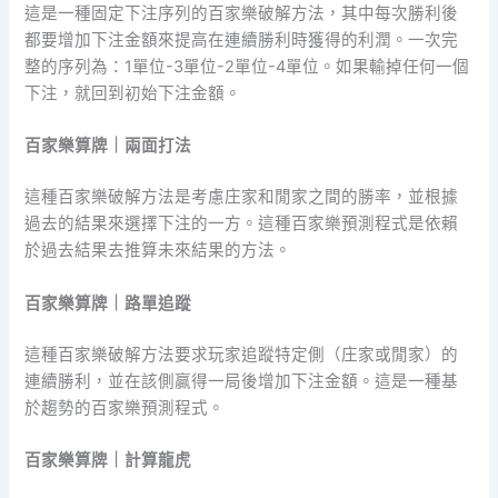
這是一種固定下注序列的百家樂破解方法，其中每次勝利後
都要增加下注金額來提高在連續勝利時獲得的利潤。一次完
整的序列為：1單位-3單位-2單位-4單位。如果輸掉任何一個
下注，就回到初始下注金額。
百家樂算牌｜兩面打法
這種百家樂破解方法是考慮庄家和閒家之間的勝率，並根據
過去的結果來選擇下注的一方。這種百家樂預測程式是依賴
於過去結果去推算未來結果的方法。
百家樂算牌｜路單追蹤
這種百家樂破解方法要求玩家追蹤特定側（庄家或閒家）的
連續勝利，並在該側贏得一局後增加下注金額。這是一種基
於趨勢的百家樂預測程式。
百家樂算牌｜計算龍虎