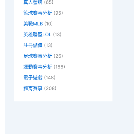
真人發牌
(65)
籃球賽事分析
(95)
美職MLB
(10)
英雄聯盟LOL
(13)
註冊儲值
(13)
足球賽事分析
(26)
運動賽事分析
(166)
電子遊戲
(148)
體育賽事
(208)