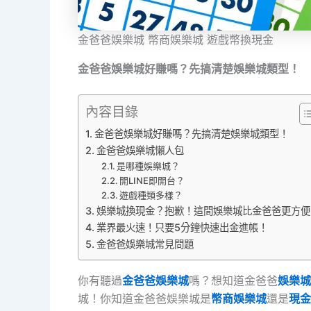
金爸爸娛樂城 幣商娛樂城 遊戲幣換現金
金爸爸娛樂城好賺嗎？先搞清楚娛樂城類型！
內容目錄
金爸爸娛樂城好賺嗎？先搞清楚娛樂城類型！
金爸爸娛樂城懶人包
是哪種娛樂城？
開LINE即開台？
遊戲種類多樣？
娛樂城換現金？抱歉！這間娛樂城比金爸爸更方便
業界最火速！只要5分鐘快速出金進帳！
金爸爸娛樂城常見問題
你有聽過
金爸爸娛樂城
嗎？想知道金爸爸
娛樂城
城！你知道金爸爸娛樂城是
幣商娛樂城
還是
現金