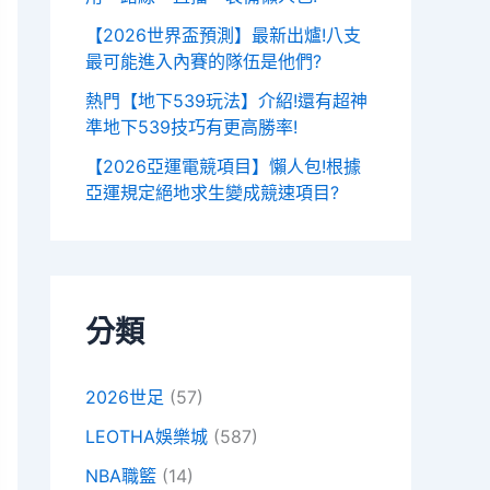
【2026世界盃預測】最新出爐!八支
最可能進入內賽的隊伍是他們?
熱門【地下539玩法】介紹!還有超神
準地下539技巧有更高勝率!
【2026亞運電競項目】懶人包!根據
亞運規定絕地求生變成競速項目?
分類
2026世足
(57)
LEOTHA娛樂城
(587)
NBA職籃
(14)