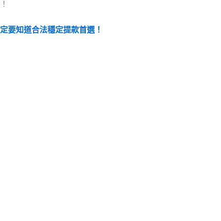
！
定要知道合法穩定提款首選！