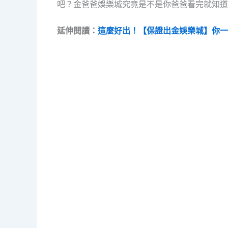
吧？金爸爸娛樂城究竟是不是你爸爸看完就知道
延伸閱讀：
這麼好出！【保證出金娛樂城】你一