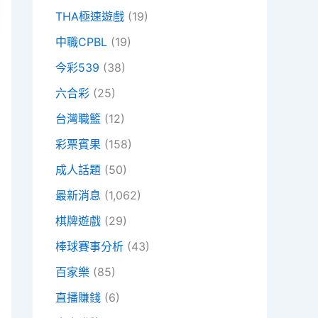
THA極速遊戲
(19)
中職CPBL
(19)
今彩539
(38)
六合彩
(25)
台灣職籃
(12)
彩票賓果
(158)
成人話題
(50)
最新消息
(1,062)
棋牌遊戲
(29)
棒球賽事分析
(43)
百家樂
(85)
直播賺錢
(6)