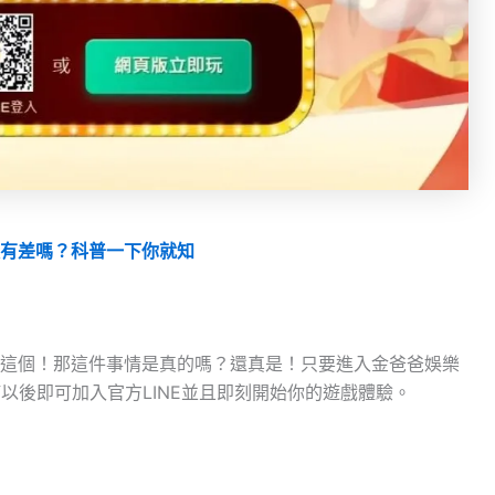
有差嗎？科普一下你就知
這個！那這件事情是真的嗎？還真是！只要進入金爸爸娛樂
描以後即可加入官方LINE並且即刻開始你的遊戲體驗。