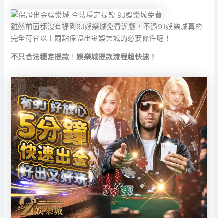
雖然前面都沒有提到9J娛樂城免費遊戲，不過9J娛樂城真的
完全符合以上兩點保證出金娛樂城的必要條件喔！
不只合法穩定提款！娛樂城提款流程超快速！