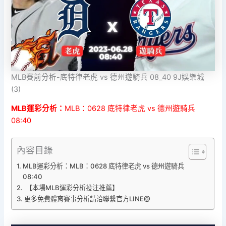
MLB賽前分析-底特律老虎 vs 德州遊騎兵 08_40 9J娛樂城
(3)
MLB運彩分析：
MLB：0628 底特律老虎 vs 德州遊騎兵
08:40
內容目錄
MLB運彩分析：MLB：0628 底特律老虎 vs 德州遊騎兵
08:40
【本場MLB運彩分析投注推薦】
更多免費體育賽事分析請洽聯繫官方LINE@