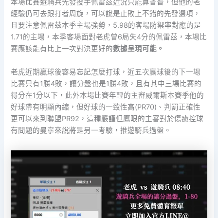
本場比賽遊騎兵先發投手佩雷茲近況只能算普普，但他的老
經驗仍可去跟打者周旋，可以說是止敗上不錯的先發選項，
且要注意佩雷茲本季主場強勢，5.98的客場防禦率對應的是
1.71的主場，本季客場面對老虎曾6局失4分的佩雷茲，本場比
賽應該能有比上一次對決更好的
數據呈現可能。
老虎近期贏球後容易忘記怎麼打球，近五次贏球後的下一場
比賽只有1勝4敗，讓分盤也是1勝4敗，且有其中三場比賽的
得分在1分以下，此外本場比賽年輕的主審威爾斯本賽季他的
好球帶有明顯內縮，但好球的一致性高(PR70)、判罰正確性
更可以來到聯盟PR92，這種嚴謹但鷹眼的主審對於傷癒控球
有問題的曼寧來說將是另一考驗，推遊騎兵過盤。