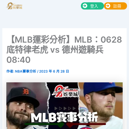
跳
登入
註冊
至
主
要
內
【MLB運彩分析】MLB：0628
容
底特律老虎 vs 德州遊騎兵
08:40
作者:
NBA賽事分析
/
2023 年 6 月 28 日