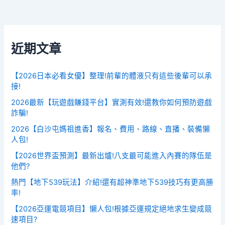
近期文章
【2026日本必看女優】整理!前輩的體液只有這些後輩可以承
接!
2026最新【玩遊戲賺錢平台】實測有效!還教你如何預防遊戲
詐騙!
2026【白沙屯媽祖進香】報名、費用、路線、直播、裝備懶
人包!
【2026世界盃預測】最新出爐!八支最可能進入內賽的隊伍是
他們?
熱門【地下539玩法】介紹!還有超神準地下539技巧有更高勝
率!
【2026亞運電競項目】懶人包!根據亞運規定絕地求生變成競
速項目?