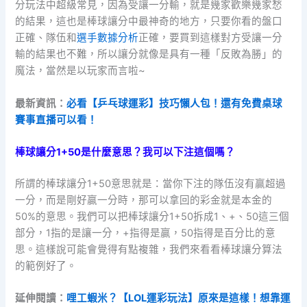
分玩法中超級常見，因為受讓一分輸，就是幾家歡樂幾家愁
的結果，這也是棒球讓分中最神奇的地方，只要你看的盤口
正確、隊伍和
選手數據分析
正確，要買到這樣對方受讓一分
輸的結果也不難，所以讓分就像是具有一種「反敗為勝」的
魔法，當然是以玩家而言啦~
最新資訊：
必看【乒乓球運彩】技巧懶人包！還有免費桌球
賽事直播可以看！
棒球讓分1+50是什麼意思？我可以下注這個嗎？
所謂的棒球讓分1+50意思就是：當你下注的隊伍沒有贏超過
一分，而是剛好贏一分時，那可以拿回的彩金就是本金的
50%的意思。我們可以把棒球讓分1+50拆成1、+、50這三個
部分，1指的是讓一分，+指得是贏，50指得是百分比的意
思。這樣說可能會覺得有點複雜，我們來看看棒球讓分算法
的範例好了。
延伸閱讀：
哩工蝦米？【LOL運彩玩法】原來是這樣！想靠運