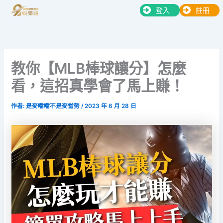
跳
登入
註冊
至
主
要
內
教你【MLB棒球讓分】怎麼
容
看，這招真學會了馬上賺！
作者:
是麥噹噹不是麥當勞
/
2023 年 6 月 28 日