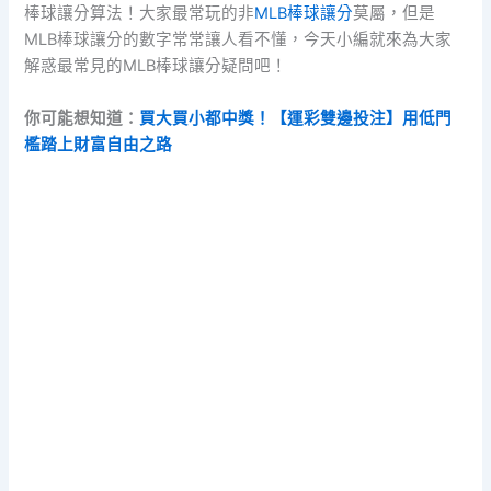
棒球讓分算法！大家最常玩的非
MLB棒球讓分
莫屬，但是
MLB棒球讓分的數字常常讓人看不懂，今天小編就來為大家
解惑最常見的MLB棒球讓分疑問吧！
你可能想知道：
買大買小都中獎！【運彩雙邊投注】用低門
檻踏上財富自由之路