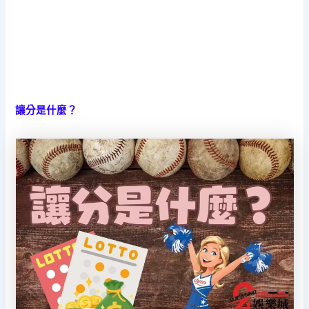
讓分是什麼？