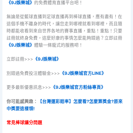
《9J娛樂城》
的免費體育直播平台吧！
無論是從籃球直播到足球直播再到棒球直播，應有盡有！在
這個手機不離身的時代，讓您走到哪裡就看到哪裡，而且隨
時都能收看到來自世界各地的賽事直播，重點！重點！只要
註冊就終身免費，這麼好康的事情怎麼能夠錯過？立即註冊
《9J娛樂城》
體驗一條龍式的服務吧！
立即註冊>>>
《9J娛樂城》
別錯過免費投注體驗金>>>
《9J娛樂城官方LINE》
更多最新優惠訊息>>>
《9J娛樂城官方粉絲專頁》
你可能感興趣：
【台灣運彩賠率】怎麼看?怎麼算獎金?原來
中獎要這樣領!
常見棒球讓分問題