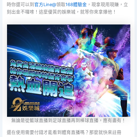
時你還可以到
官方Line@
領取
168體驗金
，現拿現用現賺，立
刻出金不囉嗦！這麼優質的娛樂城，就等你來拿爆他！
無論是從籃球直播到足球直播再到棒球直播，應有盡有！
還在使用需要付錢才能看到體育直播嗎？那麼就快來註冊