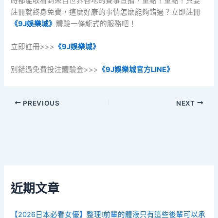
時都能收看到來自世界各地的賽事直播，重點！重點！只要
註冊就終身免費，這麼好康的事情怎麼能夠錯過？立即註冊
《9J娛樂城》
體驗一條龍式的服務吧！
立即註冊>>>
《9J娛樂城》
別錯過免費投注體驗金>>>
《9J娛樂城官方LINE》
PREVIOUS
NEXT
近期文章
【2026日本必看女優】整理!前輩的體液只有這些後輩可以承