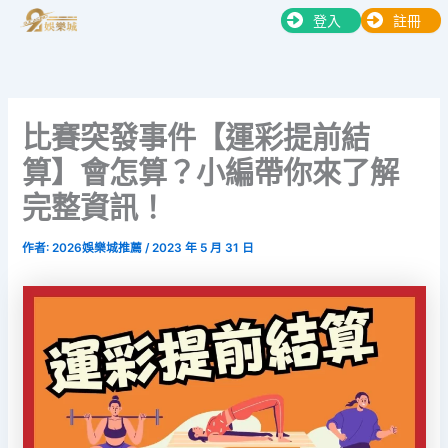
跳
登入
註冊
至
主
要
內
比賽突發事件【運彩提前結
容
算】會怎算？小編帶你來了解
完整資訊！
作者:
2026娛樂城推薦
/
2023 年 5 月 31 日