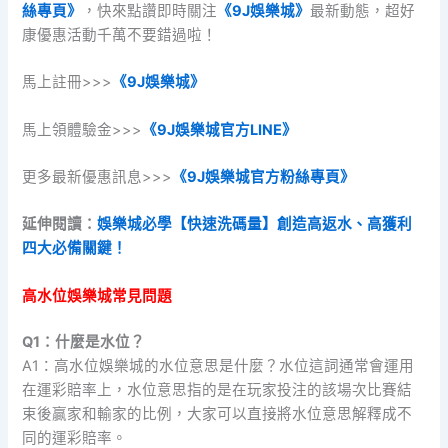
絲專頁》
，快來點讚即時關注
《9J娛樂城》
最新動態，超好
康優惠活動千萬不要錯過啦！
馬上註冊>>>
《9J娛樂城》
馬上領體驗金>>>
《9J娛樂城官方LINE》
更多最新優惠訊息>>>
《9J娛樂城官方粉絲專頁》
延伸閱讀：
娛樂城必學【快速洗碼量】創造高返水、高獲利
四大必備關鍵！
高水位娛樂城常見問題
Q1：什麼是水位？
A1：高水位娛樂城的水位意思是什麼？水位這詞通常會運用
在運彩賠率上，水位意思指的是在玩家投注的該場次比賽結
束後贏家和輸家的比例，大家可以直接將水位意思解釋成不
同的運彩賠率。