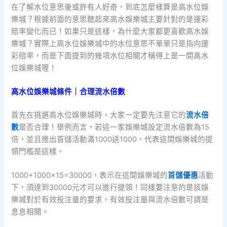
在了解水位意思後或許有人好奇，到底怎麼樣算是高水位娛
樂城？根據前面的意思聽起來高水娛樂城主要針對的是運彩
賠率變化而已！如果只是這樣，為什麼大家都更喜歡高水娛
樂城？實際上高水位娛樂城中的水位意思不單單只是指向運
彩賠率，而是下面提到的幾項水位相關才稱得上是一間高水
位娛樂城喔！
高水位娛樂城條件｜合理流水倍數
首先在挑選高水位娛樂城時，大家一定要先注意它的
流水倍
數
是否合理！舉例而言，若這一家娛樂城設定流水倍數為15
倍，並且推出首儲活動滿1000送1000，代表這間娛樂城的提
領門檻是這樣。
1000+1000×15=30000，表示在這間娛樂城的
首儲優惠
活動
下，須達到30000元才可以進行提領！同樣要注意的是該娛
樂城對於有效投注量的要求，有效投注量與流水倍數可謂是
息息相關。