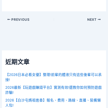
PREVIOUS
NEXT
近期文章
【2026日本必看女優】整理!前輩的體液只有這些後輩可以承
接!
2026最新【玩遊戲賺錢平台】實測有效!還教你如何預防遊戲
詐騙!
2026【白沙屯媽祖進香】報名、費用、路線、直播、裝備懶
人包!