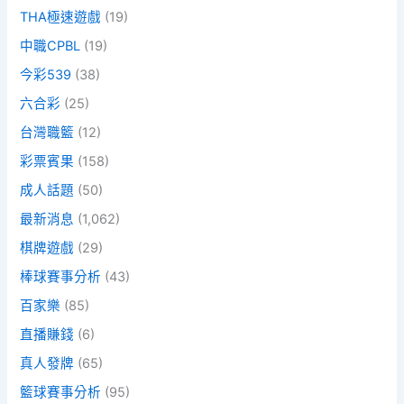
THA極速遊戲
(19)
中職CPBL
(19)
今彩539
(38)
六合彩
(25)
台灣職籃
(12)
彩票賓果
(158)
成人話題
(50)
最新消息
(1,062)
棋牌遊戲
(29)
棒球賽事分析
(43)
百家樂
(85)
直播賺錢
(6)
真人發牌
(65)
籃球賽事分析
(95)