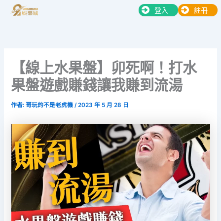
跳
登入
註冊
至
主
要
內
【線上水果盤】卯死啊！打水
容
果盤遊戲賺錢讓我賺到流湯
作者:
哥玩的不是老虎機
/
2023 年 5 月 28 日