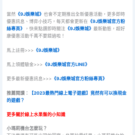
當然
《9J娛樂城》
也會不定期推出全新優惠活動，更多即時
優惠訊息、博弈小技巧，每天都會更新在
《9J娛樂城官方粉
絲專頁》
，快來點讚即時關注
《9J娛樂城》
最新動態，超好
康優惠活動千萬不要錯過啦！
馬上註冊>>>
《9J娛樂城》
馬上領體驗金>>>
《9J娛樂城官方LINE》
更多最新優惠訊息>>>
《9J娛樂城官方粉絲專頁》
推薦閱讀：
【2023最熱門線上電子遊戲】竟然有可以換現金
的遊戲？
更多關於線上水果盤的小知識
小瑪莉機台怎麼玩？