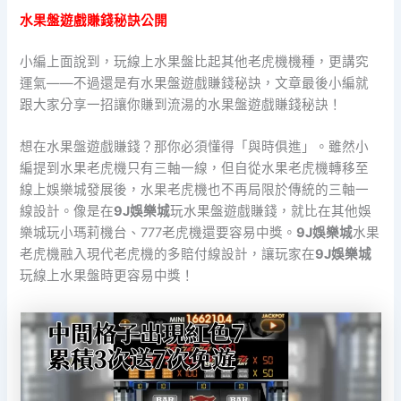
水果盤遊戲賺錢秘訣公開
小編上面說到，玩線上水果盤比起其他老虎機機種，更講究
運氣——不過還是有水果盤遊戲賺錢秘訣，文章最後小編就
跟大家分享一招讓你賺到流湯的水果盤遊戲賺錢秘訣！
想在水果盤遊戲賺錢？那你必須懂得「與時俱進」。雖然小
編提到水果老虎機只有三軸一線，但自從水果老虎機轉移至
線上娛樂城發展後，水果老虎機也不再局限於傳統的三軸一
線設計。像是在
9J娛樂城
玩水果盤遊戲賺錢，就比在其他娛
樂城玩小瑪莉機台、777老虎機還要容易中獎。
9J娛樂城
水果
老虎機融入現代老虎機的多賠付線設計，讓玩家在
9J娛樂城
玩線上水果盤時更容易中獎！