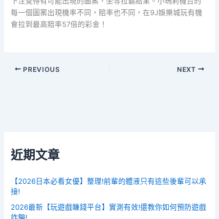
下注覺得有可能出現的圖案，坐等拉霸結果。小瑪莉機台的
每一個圖案出現機率不同，賠率也不同，在9J娛樂城玩有機
會拉到最高賠率57倍的彩金！
PREVIOUS
NEXT
近期文章
【2026日本必看女優】整理!前輩的體液只有這些後輩可以承
接!
2026最新【玩遊戲賺錢平台】實測有效!還教你如何預防遊戲
詐騙!