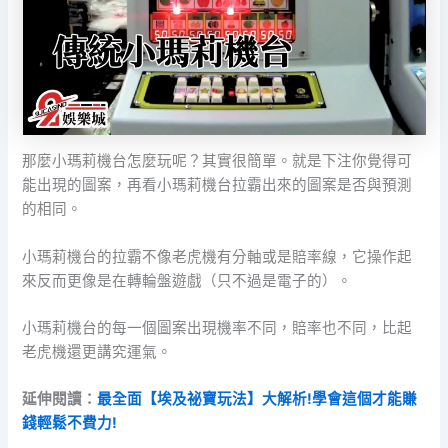
那麼小瑪莉機台怎麼玩呢？其實很簡單。就是下注你覺得可
能出現的圖案，再看小瑪莉機台拉霸出來的圖案是否與預測
的相同。
小瑪莉機台的拉霸不像老虎機有分軸或是賠率線，它操作起
來反而更像是在轉輪盤遊戲（只不過是電子的）。
小瑪莉機台的每一個圖案出現機率不同，賠率也不同，比起
老虎機還更講究運氣。
延伸閱讀：
最全面【埃及祕寶玩法】大解析!學會這個才能賺
錢輕鬆不費力!