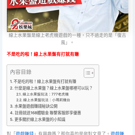
線上水果盤是線上老虎機遊戲的一種，只不過走的是「復古
風」。
不是吃的啦！線上水果盤有打就有賺
內容目錄
不是吃的啦！線上水果盤有打就有賺
什麼是線上水果盤？線上水果盤哪裡可以玩？
線上水果盤玩法：777老虎機
線上水果盤玩法：小瑪莉機台
水果盤遊戲賺錢秘訣公開
註冊就送168體驗金 聯繫客服即享優惠
更多關於線上水果盤的小知識
對「
遊戲賺錢
」有興趣嗎？那你真的是爬對文章了。
遊戲賺