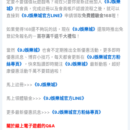
定要不要儲值玩遊戲嗎？現在只要你是新註冊加入
《9J娛樂
城》
的會員，完成註冊以及會員帳戶認證流程之後，就可以
直接到
《9J娛樂城官方LINE》
申請領取
免費體驗金168
喔！
如果覺得168還不夠玩的話，現在
《9J娛樂城》
還限時推出免
登記免報名的－
首存滿千送千大禮包
！
當然
《9J娛樂城》
也會不定期推出全新優惠活動，更多即時
優惠訊息、博弈小技巧，每天都會更新在
《9J娛樂城官方粉
絲專頁》
，快來點讚即時關注
《9J娛樂城》
最新動態，超好
康優惠活動千萬不要錯過啦！
馬上註冊>>>
《9J娛樂城》
馬上領體驗金>>>
《9J娛樂城官方LINE》
更多最新優惠訊息>>>
《9J娛樂城官方粉絲專頁》
關於線上電子遊戲的Q&A