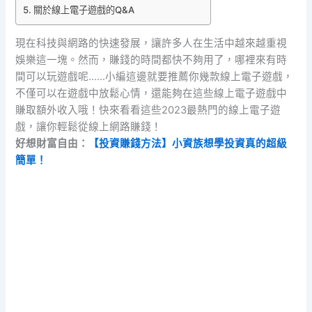
關於線上電子遊戲的Q&A
現在科技與網路的快速發展，讓許多人在生活中越來越重視
娛樂這一塊。然而，賺錢的時間都快不夠用了，哪裡來有時
間可以玩遊戲呢……小編這邊就要推薦你幾款線上電子遊戲，
不僅可以在遊戲中放鬆心情，還能夠在這些線上電子遊戲中
賺取額外收入哦！快來看看這些2023最熱門的線上電子遊
戲，讓你輕鬆從線上網路賺錢！
好想財富自由：
【投資賺錢方法】小資族想學投資真的超級
簡單！