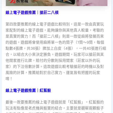
線上電子遊戲推薦｜搶莊二八槓
第四款要推薦的線上電子遊戲比較特別，這是一款由真實玩
家配對的線上電子遊戲，能夠讓你與其他真人較量，考驗的
是真實的實力！而「搶莊二八槓」則是一款從麻將發展而來
的遊戲，遊戲將會使用麻將單一色的筒子（1筒～9筒，每個
點數4張牌，共36張）牌加上白皮（4張），一共40張進行組
合，以組合大小來決定勝負。遊戲期間，玩家可以搶莊與其
他閒家進行比牌，賠付的分數則採用閒家（莊家以外的玩
家）的下注倍數計算。這款遊戲比較考驗搶莊的時機以及對
風險的計算，推薦給對於自己實力、運氣皆有把握的玩家
唷！
線上電子遊戲推薦｜紅藍骰
最後一款要推薦的線上電子遊戲就是「紅藍骰」，紅藍骰的
玩法有點像是老虎機與骰寶的結合，主要就是觀察兩顆骰子