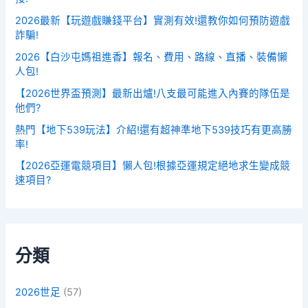
2026最新【玩遊戲賺錢平台】實測有效!還教你如何預防遊戲
詐騙!
2026【白沙屯媽祖進香】報名、費用、路線、直播、裝備懶
人包!
【2026世界盃預測】最新出爐!八支最可能進入內賽的隊伍是
他們?
熱門【地下539玩法】介紹!還有超神準地下539技巧有更高勝
率!
【2026亞運電競項目】懶人包!根據亞運規定絕地求生變成競
速項目?
分類
2026世足
(57)