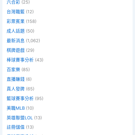
六合彩
(25)
台灣職籃
(12)
彩票賓果
(158)
成人話題
(50)
最新消息
(1,062)
棋牌遊戲
(29)
棒球賽事分析
(43)
百家樂
(85)
直播賺錢
(6)
真人發牌
(65)
籃球賽事分析
(95)
美職MLB
(10)
英雄聯盟LOL
(13)
註冊儲值
(13)