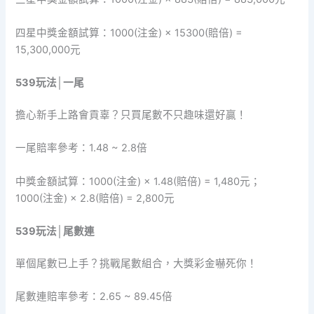
四星中獎金額試算：1000(注金) × 15300(賠倍) =
15,300,000元
539玩法│一尾
擔心新手上路會貢辜？只買尾數不只趣味還好贏！
一尾賠率參考：1.48 ~ 2.8倍
中獎金額試算：1000(注金) × 1.48(賠倍) = 1,480元；
1000(注金) × 2.8(賠倍) = 2,800元
539玩法│尾數連
單個尾數已上手？挑戰尾數組合，大獎彩金嚇死你！
尾數連賠率參考：2.65 ~ 89.45倍