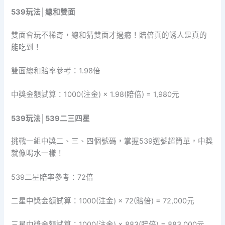
539玩法│總和雙面
雙面會玩不稀奇，總和猜雙面才過癮！賠倍真的誘人是真的
能吃到！
雙面總和賠率參考：1.98倍
中獎金額試算：1000(注金) × 1.98(賠倍) = 1,980元
539玩法│539二三四星
挑戰一組中獎二、三、四個號碼，掌握539選號超簡單，中獎
就像喝水一樣！
539二星賠率參考：72倍
二星中獎金額試算：1000(注金) × 72(賠倍) = 72,000元
三星中獎金額試算：1000(注金) × 883(賠倍) = 883,000元