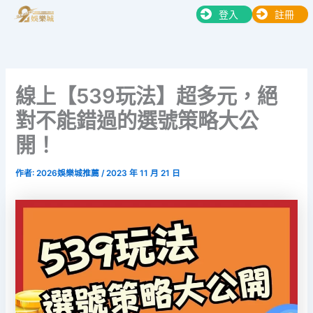
跳
登入
註冊
至
主
要
內
線上【539玩法】超多元，絕
容
對不能錯過的選號策略大公
開！
作者:
2026娛樂城推薦
/
2023 年 11 月 21 日