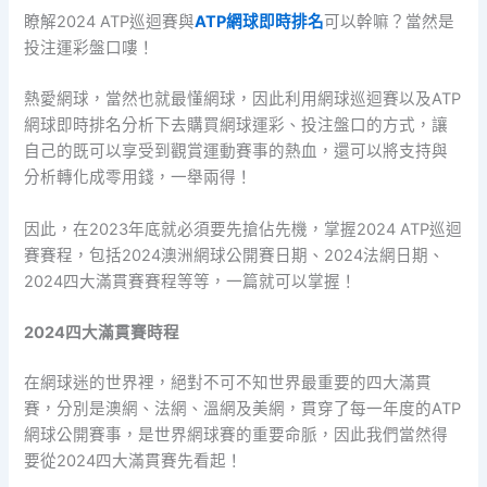
瞭解2024 ATP巡迴賽與
ATP網球即時排名
可以幹嘛？當然是
投注運彩盤口嘍！
熱愛網球，當然也就最懂網球，因此利用網球巡迴賽以及ATP
網球即時排名分析下去購買網球運彩、投注盤口的方式，讓
自己的既可以享受到觀賞運動賽事的熱血，還可以將支持與
分析轉化成零用錢，一舉兩得！
因此，在2023年底就必須要先搶佔先機，掌握2024 ATP巡迴
賽賽程，包括2024澳洲網球公開賽日期、2024法網日期、
2024四大滿貫賽賽程等等，一篇就可以掌握！
2024四大滿貫賽時程
在網球迷的世界裡，絕對不可不知世界最重要的四大滿貫
賽，分別是澳網、法網、溫網及美網，貫穿了每一年度的ATP
網球公開賽事，是世界網球賽的重要命脈，因此我們當然得
要從2024四大滿貫賽先看起！