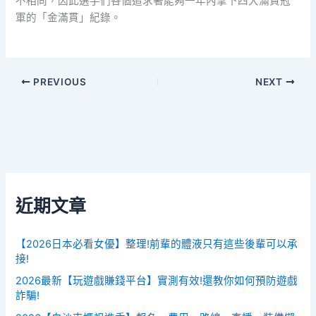
不相同，因此選手們各個追求著能夠一年內拿下四大滿貫冠
軍的「金滿貫」紀錄。
PREVIOUS
NEXT
近期文章
【2026日本必看女優】整理!前輩的體液只有這些後輩可以承
接!
2026最新【玩遊戲賺錢平台】實測有效!還教你如何預防遊戲
詐騙!