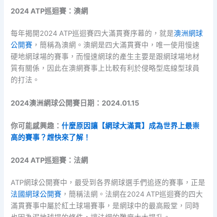
2024 ATP巡迴賽：澳網
每年揭開2024 ATP巡迴賽四大滿貫賽序幕的，就是
澳洲網球
公開賽
，簡稱為澳網。澳網是四大滿貫賽中，唯一使用慢速
硬地網球場的賽事，而慢速網球的產生主要是跟網球場地材
質有關係，因此在澳網賽事上比較有利於侵略型底線型球員
的打法。
2024澳洲網球公開賽日期：2024.01.15
你可能感興趣：
什麼原因讓【網球大滿貫】成為世界上最崇
高的賽事？趕快來了解！
2024 ATP巡迴賽：法網
ATP網球公開賽中，最受到各界網球選手們追逐的賽事，正是
法國網球公開賽
，簡稱法網。法網在2024 ATP巡迴賽的四大
滿貫賽事中屬於紅土球場賽事，是網球中的最高殿堂，同時