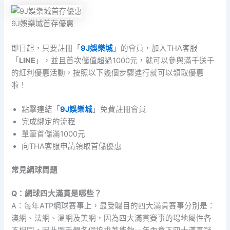
9J娛樂城首存優惠
即日起，只要註冊「
9J娛樂城
」的會員，加入THA客服
「
LINE
」，並且首次儲值超過1000元，就可以參與滿千送千
的紅利優惠活動，按照以下幾個步驟進行就可以領取優惠
啦！
點擊連結「
9J娛樂城
」免費註冊會員
完成綁定的流程
單筆首儲滿1000元
向THA客服申請領取首儲優惠
常見網球問題
Q：網球四大滿貫是哪些？
A：每年ATP網球賽事上，最受矚目的四大滿貫賽事分別是：
澳網、法網、溫網及美網，因為四大滿貫賽事的場地屬性各