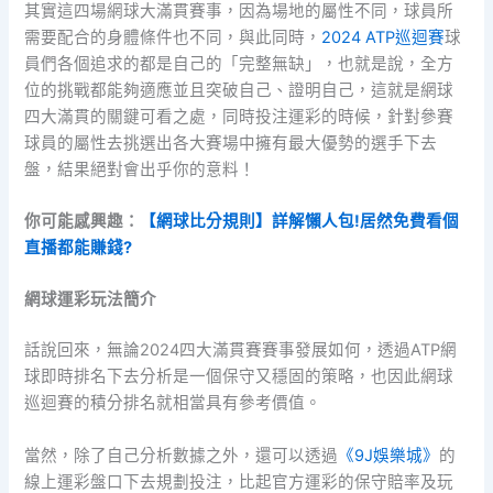
其實這四場網球大滿貫賽事，因為場地的屬性不同，球員所
需要配合的身體條件也不同，與此同時，
2024 ATP巡迴賽
球
員們各個追求的都是自己的「完整無缺」，也就是說，全方
位的挑戰都能夠適應並且突破自己、證明自己，這就是網球
四大滿貫的關鍵可看之處，同時投注運彩的時候，針對參賽
球員的屬性去挑選出各大賽場中擁有最大優勢的選手下去
盤，結果絕對會出乎你的意料！
你可能感興趣：
【網球比分規則】詳解懶人包!居然免費看個
直播都能賺錢?
網球運彩玩法簡介
話說回來，無論2024四大滿貫賽賽事發展如何，透過ATP網
球即時排名下去分析是一個保守又穩固的策略，也因此網球
巡迴賽的積分排名就相當具有參考價值。
當然，除了自己分析數據之外，還可以透過
《9J娛樂城》
的
線上運彩盤口下去規劃投注，比起官方運彩的保守賠率及玩