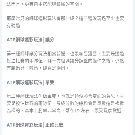
法而言，更有自由搭配與獲勝的空間。
那麼常見的網球運彩玩法有那些呢？這三種沒玩過至少也要
有聽過。
ATP網球運彩玩法│讓分
第一種網球讓分玩法相當普遍，也最容易獲勝，主要是透過
投注比賽的兩隊伍，哪一方經過讓分調整的條件之後，仍然
有勝過另一隊伍，即算是勝出。
ATP網球運彩玩法│單雙
第二種網球玩法叫做單雙，也就是類似彩票雙面的意思，主
要是投注比賽的兩隊伍，最終分數的總和會是單數還是複數
為標的，基本上勝率非常高，落在1/2左右，最受玩家歡迎。
ATP網球運彩玩法│正確比數