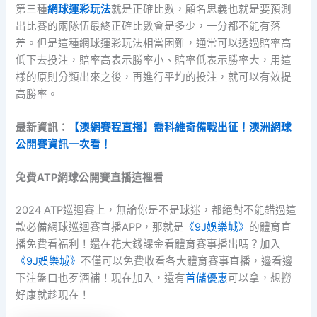
第三種
網球運彩玩法
就是正確比數，顧名思義也就是要預測
出比賽的兩隊伍最終正確比數會是多少，一分都不能有落
差。但是這種網球運彩玩法相當困難，通常可以透過賠率高
低下去投注，賠率高表示勝率小、賠率低表示勝率大，用這
樣的原則分類出來之後，再進行平均的投注，就可以有效提
高勝率。
最新資訊：
【澳網賽程直播】喬科維奇備戰出征！澳洲網球
公開賽資訊一次看！
免費ATP網球公開賽直播這裡看
2024 ATP巡迴賽上，無論你是不是球迷，都絕對不能錯過這
款必備網球巡迴賽直播APP，那就是
《9J娛樂城》
的體育直
播免費看福利！還在花大錢課金看體育賽事播出嗎？加入
《9J娛樂城》
不僅可以免費收看各大體育賽事直播，邊看邊
下注盤口也歹酒補！現在加入，還有
首儲優惠
可以拿，想撈
好康就趁現在！