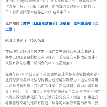
Trevor Story傷癒歸隊，而紅襪張育成當初的定位本來就是
「暫時」補足，因此以紅襪目前內野球員已經充足的情況
下，就再次將張育成移出40人名單中了。
延伸閱讀：
教你【MLB棒球讓分】怎麼看，這招真學會了馬
上賺！
MLB交易制度│40人名單
在解釋指定讓渡意思之前，我們要先來聊聊
MLB交易制度
，
基本上MLB交易制度是有期限的，若是在交易期限範圍外，
就沒有辦法套用一般慣例的MLB交易制度。
在每年的7月31日之前，美國職棒各球隊都有機會根據需要，
進行球員交易以增強球隊實力或紓解財務壓力。這些交易可
以涵蓋各種對象，包括知名球星、新進球員、潛力小聯盟球
員、金錢……等。如果交易雙方尚未確定全部交易內容，他們
也可以採取逐步確認的方式進行部分交易。然後，如果在交
易後發現交易的球員有問題，球隊可以向聯盟提出申訴，要