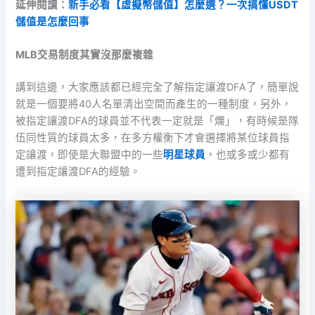
延伸閱讀：
新手必看【虛擬幣儲值】怎麼選？一次搞懂USDT
儲值是怎麼回事
MLB交易制度其實沒那麼複雜
講到這邊，大家應該都已經完全了解指定讓渡DFA了，簡單說
就是一個要將40人名單清出空間而產生的一種制度，另外，
被指定讓渡DFA的球員並不代表一定就是「爛」，有時候是隊
伍同性質的球員太多，在多方權衡下才會選擇將某位球員指
定讓渡，即使是大聯盟中的一些
明星球員
，也或多或少都有
遭到指定讓渡DFA的經驗。