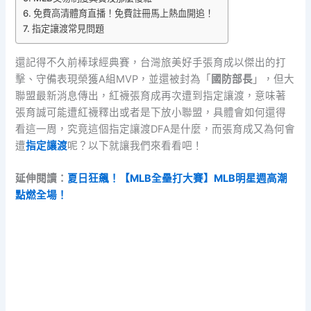
免費高清體育直播！免費註冊馬上熱血開追！
指定讓渡常見問題
還記得不久前棒球經典賽，台灣旅美好手張育成以傑出的打
擊、守備表現榮獲A組MVP，並還被封為「
國防部長
」，但大
聯盟最新消息傳出，紅襪張育成再次遭到指定讓渡，意味著
張育誠可能遭紅襪釋出或者是下放小聯盟，具體會如何還得
看這一周，究竟這個指定讓渡DFA是什麼，而張育成又為何會
遭
指定讓渡
呢？以下就讓我們來看看吧！
延伸閱讀：
夏日狂飆！【MLB全壘打大賽】MLB明星週高潮
點燃全場！