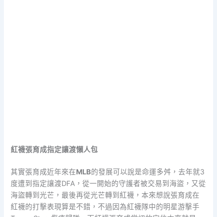
紅襪張育成指定讓渡懶人包
其實張育成近年來在
MLB
的發展可以說是命運多舛，去年就3
度遭到指定讓渡DFA，從一開始的守護者被交易到海盜，又從
海盜轉到光芒，最後再從光芒轉到紅襪，本來想說張育成在
紅襪的打擊表現算是不錯，不過因為紅襪隊中的明星游擊手