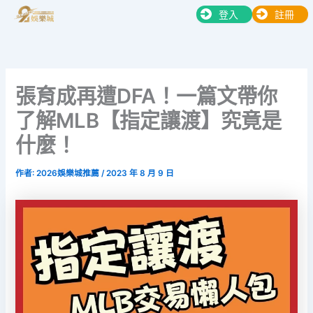
跳
登入
註冊
至
主
要
內
張育成再遭DFA！一篇文帶你
容
了解MLB【指定讓渡】究竟是
什麼！
作者:
2026娛樂城推薦
/
2023 年 8 月 9 日