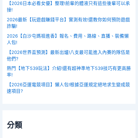
【2026日本必看女優】整理!前輩的體液只有這些後輩可以承
接!
2026最新【玩遊戲賺錢平台】實測有效!還教你如何預防遊戲
詐騙!
2026【白沙屯媽祖進香】報名、費用、路線、直播、裝備懶
人包!
【2026世界盃預測】最新出爐!八支最可能進入內賽的隊伍是
他們?
熱門【地下539玩法】介紹!還有超神準地下539技巧有更高勝
率!
【2026亞運電競項目】懶人包!根據亞運規定絕地求生變成競
速項目?
分類