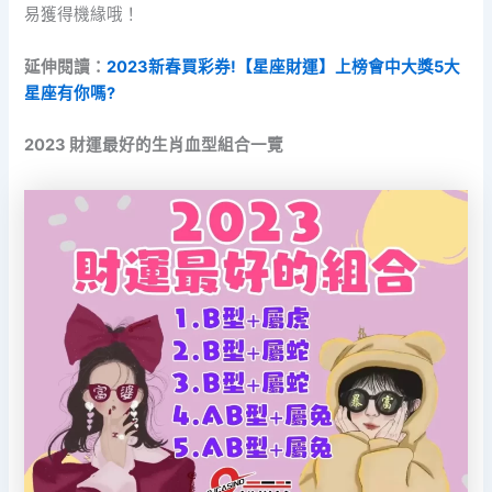
易獲得機緣哦！
延伸閱讀：
2023新春買彩券!【星座財運】上榜會中大獎5大
星座有你嗎?
2023 財運最好的生肖血型組合一覽