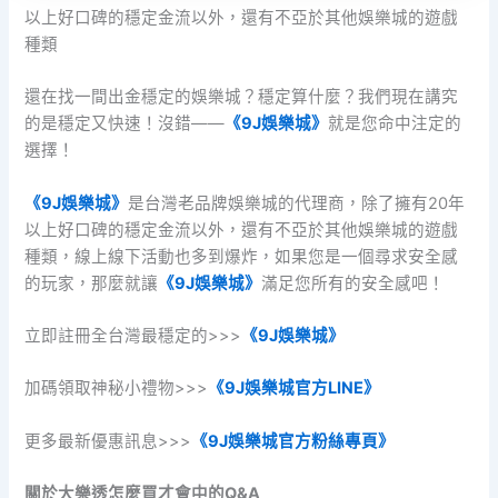
以上好口碑的穩定金流以外，還有不亞於其他娛樂城的遊戲
種類
還在找一間出金穩定的娛樂城？穩定算什麼？我們現在講究
的是穩定又快速！沒錯——
《9J娛樂城》
就是您命中注定的
選擇！
《9J娛樂城》
是台灣老品牌娛樂城的代理商，除了擁有20年
以上好口碑的穩定金流以外，還有不亞於其他娛樂城的遊戲
種類，線上線下活動也多到爆炸，如果您是一個尋求安全感
的玩家，那麼就讓
《9J娛樂城》
滿足您所有的安全感吧！
立即註冊全台灣最穩定的>>>
《9J娛樂城》
加碼領取神秘小禮物>>>
《9J娛樂城官方LINE》
更多最新優惠訊息>>>
《9J娛樂城官方粉絲專頁》
關於大樂透怎麼買才會中的Q&A