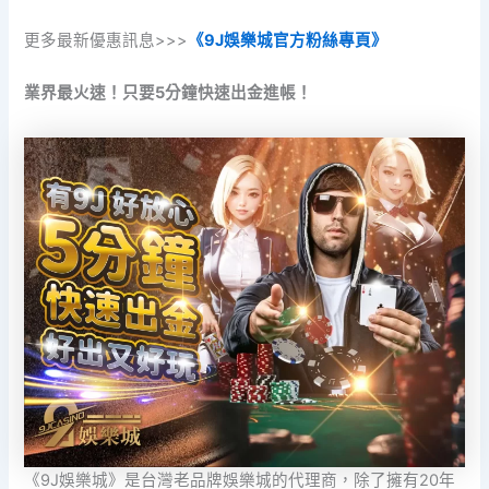
更多最新優惠訊息>>>
《9J娛樂城官方粉絲專頁》
業界最火速！只要5分鐘快速出金進帳！
《9J娛樂城》是台灣老品牌娛樂城的代理商，除了擁有20年