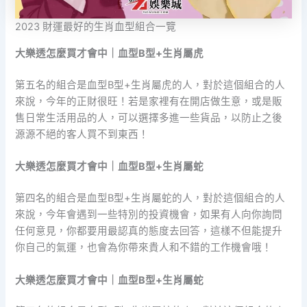
2023 財運最好的生肖血型組合一覽
大樂透怎麼買才會中｜血型B型+生肖屬虎
第五名的組合是血型B型+生肖屬虎的人，對於這個組合的人
來說，今年的正財很旺！若是家裡有在開店做生意，或是販
售日常生活用品的人，可以選擇多進一些貨品，以防止之後
源源不絕的客人買不到東西！
大樂透怎麼買才會中｜血型B型+生肖屬蛇
第四名的組合是血型B型+生肖屬蛇的人，對於這個組合的人
來說，今年會遇到一些特別的投資機會，如果有人向你詢問
任何意見，你都要用最認真的態度去回答，這樣不但能提升
你自己的氣運，也會為你帶來貴人和不錯的工作機會哦！
大樂透怎麼買才會中｜血型B型+生肖屬蛇