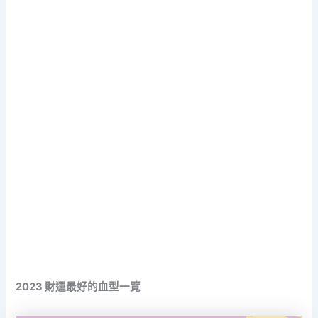
2023 財運最好的血型一覽