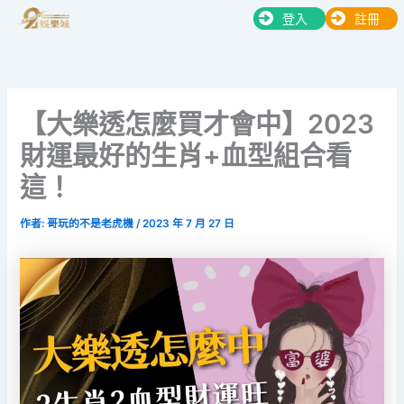
跳
登入
註冊
至
主
要
內
【大樂透怎麼買才會中】2023
容
財運最好的生肖+血型組合看
這！
作者:
哥玩的不是老虎機
/
2023 年 7 月 27 日