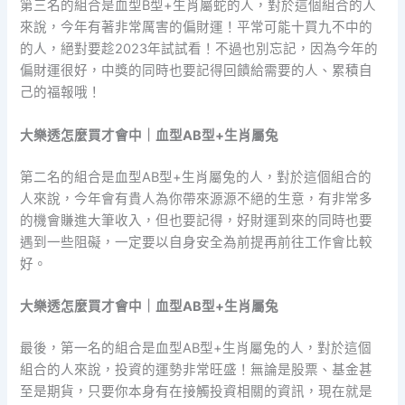
第三名的組合是血型B型+生肖屬蛇的人，對於這個組合的人
來說，今年有著非常厲害的偏財運！平常可能十買九不中的
的人，絕對要趁2023年試試看！不過也別忘記，因為今年的
偏財運很好，中獎的同時也要記得回饋給需要的人、累積自
己的福報哦！
大樂透怎麼買才會中｜血型AB型+生肖屬兔
第二名的組合是血型AB型+生肖屬兔的人，對於這個組合的
人來說，今年會有貴人為你帶來源源不絕的生意，有非常多
的機會賺進大筆收入，但也要記得，好財運到來的同時也要
遇到一些阻礙，一定要以自身安全為前提再前往工作會比較
好。
大樂透怎麼買才會中｜血型AB型+生肖屬兔
最後，第一名的組合是血型AB型+生肖屬兔的人，對於這個
組合的人來說，投資的運勢非常旺盛！無論是股票、基金甚
至是期貨，只要你本身有在接觸投資相關的資訊，現在就是