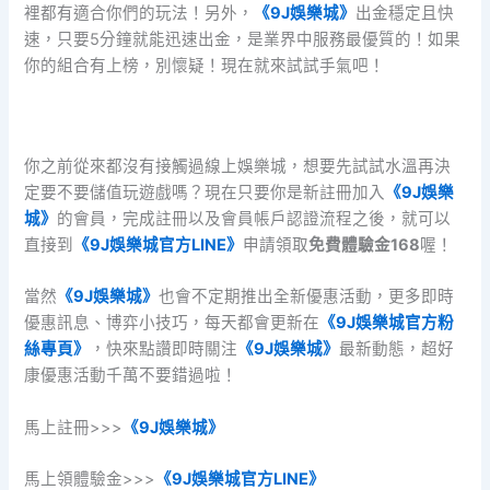
裡都有適合你們的玩法！另外，
《9J娛樂城》
出金穩定且快
速，只要5分鐘就能迅速出金，是業界中服務最優質的！如果
你的組合有上榜，別懷疑！現在就來試試手氣吧！
你之前從來都沒有接觸過線上娛樂城，想要先試試水溫再決
定要不要儲值玩遊戲嗎？現在只要你是新註冊加入
《9J娛樂
城》
的會員，完成註冊以及會員帳戶認證流程之後，就可以
直接到
《9J娛樂城官方LINE》
申請領取
免費體驗金168
喔！
當然
《9J娛樂城》
也會不定期推出全新優惠活動，更多即時
優惠訊息、博弈小技巧，每天都會更新在
《9J娛樂城官方粉
絲專頁》
，快來點讚即時關注
《9J娛樂城》
最新動態，超好
康優惠活動千萬不要錯過啦！
馬上註冊>>>
《9J娛樂城》
馬上領體驗金>>>
《9J娛樂城官方LINE》