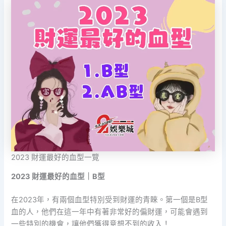
2023 財運最好的血型一覽
2023 財運最好的血型｜B型
在2023年，有兩個血型特別受到財運的青睞。第一個是B型
血的人，他們在這一年中有著非常好的偏財運，可能會遇到
一些特別的機會，讓他們獲得意想不到的收入！