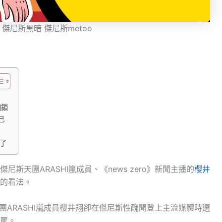
傑尼斯黑暗 傑尼斯metoo
枷鎖
己
了
尼斯天團ARASHI嵐成員、《news zero》新聞主播的
櫻井
的看法。
斯天團ARASHI嵐成員櫻井翔卻在傑尼斯性醜聞登上主流媒體時選
罵。