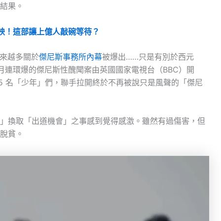
結果。
上映！這部讓上億人敲碗等待？
越來越多關於
傑尼斯事務所內幕
被爆出……只是有別於西元
五月連環爆的傑尼斯性醜聞案由英國國家電視台（BBC）開
5 名「少年」們，聯手拉開終於不再被說只是風聲的「傑尼
」換取「出道機會」之事感到覺得感激。雖然有過傷害，但
脫貧。