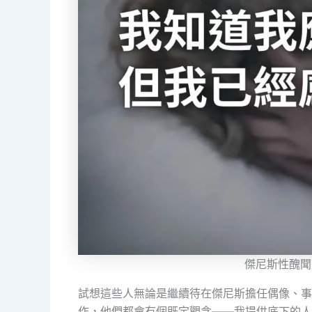
傑尼斯性醜聞 
試想這些人無論是繼續待在傑尼斯擔任偶像、事
作，他們都會有個既定觀念——我提供底下的人