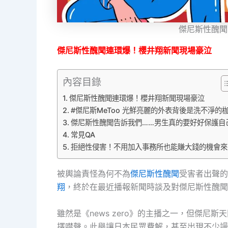
傑尼斯性醜聞 
傑尼斯性醜聞連環爆！櫻井翔新聞現場豪泣
內容目錄
傑尼斯性醜聞連環爆！櫻井翔新聞現場豪泣
#傑尼斯MeToo 光鮮亮麗的外表背後是洗不淨的
傑尼斯性醜聞告訴我們……男生真的要好好保護自
常見QA
拒絕性侵害！不用加入事務所也能賺大錢的機會來
被輿論責怪為何不為
傑尼斯性醜聞
受害者出聲的傑
翔
，終於在最近播報新聞時談及對傑尼斯性醜聞
雖然是《news zero》的主播之一，但傑尼
擇噤聲。此舉讓日本民眾費解，甚至出現不少謾