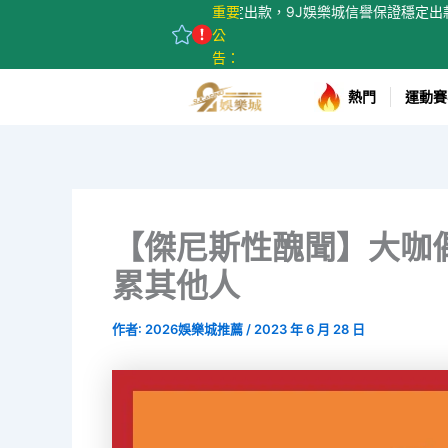
跳
，全時段，過年期間穩定出款，9J娛樂城
重要
信譽保證穩定出款，年節期間會
公
至
告：
主
要
熱門
運動賽
內
容
【傑尼斯性醜聞】大咖
累其他人
作者:
2026娛樂城推薦
/
2023 年 6 月 28 日