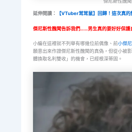
傑尼斯性醜聞 
延伸閱讀：
【VTuber茸茸鼠】回歸！這次真的
傑尼斯性醜聞告訴我們……男生真的要好好保護
小編在這裡就不列舉有哪幾位前偶像、前
小傑尼
願意出來作證傑尼斯性醜聞的真偽，但從小被影
體換取名利雙收」的機會，已經根深蒂固。