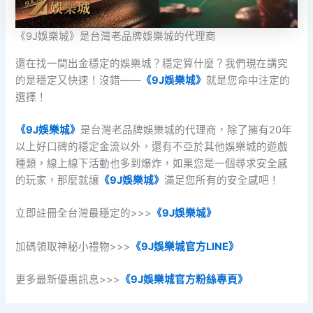
《9J娛樂城》是台灣老品牌娛樂城的代理商
還在找一間出金穩定的娛樂城？穩定算什麼？我們現在講究
的是穩定又快速！沒錯——
《9J娛樂城》
就是您命中注定的
選擇！
《9J娛樂城》
是台灣老品牌娛樂城的代理商，除了擁有20年
以上好口碑的穩定金流以外，還有不亞於其他娛樂城的遊戲
種類，線上線下活動也多到爆炸，如果您是一個尋求安全感
的玩家，那麼就讓
《9J娛樂城》
滿足您所有的安全感吧！
立即註冊全台灣最穩定的>>>
《9J娛樂城》
加碼領取神秘小禮物>>>
《9J娛樂城官方LINE》
更多最新優惠訊息>>>
《9J娛樂城官方粉絲專頁》