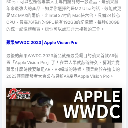
50％，可以說是替專業人士專門設計的一款產品，是蘋果歷
年來最強大的產品。如果你選擇的是M2 Ultra的話，效能就更
是M2 MAX的兩倍，比Intel 27吋的iMac快六倍，具備24核心
CPU、最高76核心的GPU還有192GB的記憶體、每秒800GB
的統一記憶體頻寬，讓你可以處理非常複雜的工作。
蘋果WWDC 2023│Apple Vision Pro
最後的蘋果WWDC 2023新品就是最受矚目的蘋果首款AR裝
置「Apple Vision Pro」了！在眾人早就敲碗許久，猜測究竟
蘋果什麼時候要踏足AR、VR領域的時候，蘋果終於在這次的
2023蘋果開發者大會公布最新AR產品Apple Vision Pro。