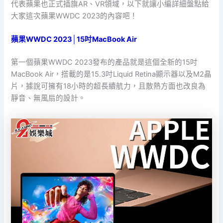
代表蘋果也正式插旗AR、VR領域，以下就讓小編詳細盤點給
大家這次蘋果WWDC 2023的內容吧！
蘋果WWDC 2023│15吋MacBook Air
第一個蘋果WWDC 2023發布的產品就是這個全新的15吋
MacBook Air，搭載的是15.3吋Liquid Retina顯示器以及M2晶
片，據說可擁有18小時的超長續航力，且散熱方面也改良為
靜音、無風扇的設計。