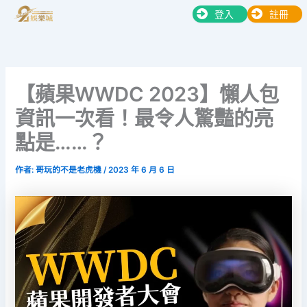
跳
登入
註冊
至
主
要
內
【蘋果WWDC 2023】懶人包
容
資訊一次看！最令人驚豔的亮
點是……？
作者:
哥玩的不是老虎機
/
2023 年 6 月 6 日