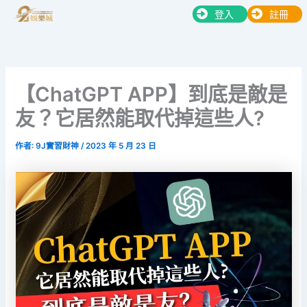
跳
登入
註冊
至
主
要
內
【ChatGPT APP】到底是敵是
容
友？它居然能取代掉這些人?
作者:
9J實習財神
/
2023 年 5 月 23 日