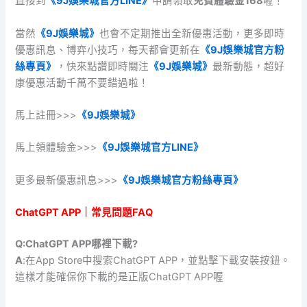
直接到
《9J娛樂城官方LINE》
申請領取
免費體驗金168
喔！
當然
《9J娛樂城》
也會不定期推出全新優惠活動，更多即時
優惠訊息、博弈小技巧，每天都會更新在
《9J娛樂城官方粉
絲專頁》
，快來點讚即時關注
《9J娛樂城》
最新動態，超好
康優惠活動千萬不要錯過啦！
馬上註冊>>>
《9J娛樂城》
馬上領體驗金>>>
《9J娛樂城官方LINE》
更多最新優惠訊息>>>
《9J娛樂城官方粉絲專頁》
ChatGPT APP｜常見問題FAQ
Q
:ChatGPT APP哪裡下載?
A
:在App Store中搜索ChatGPT APP，並點擊下載安裝按鈕。
這樣才能確保你下載的是正版ChatGPT APP喔