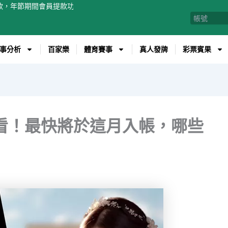
員提款功能不打烊。 全台唯一，全時段，過年期間穩定出款，9J娛樂城
事分析
百家樂
體育賽事
真人發牌
彩票賓果
看！最快將於這月入帳，哪些