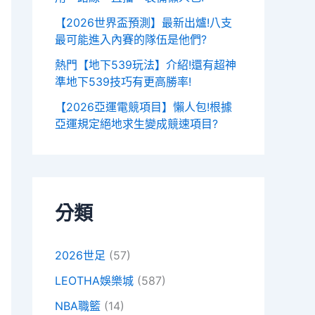
【2026世界盃預測】最新出爐!八支
最可能進入內賽的隊伍是他們?
熱門【地下539玩法】介紹!還有超神
準地下539技巧有更高勝率!
【2026亞運電競項目】懶人包!根據
亞運規定絕地求生變成競速項目?
分類
2026世足
(57)
LEOTHA娛樂城
(587)
NBA職籃
(14)