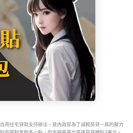
自用住宅貸款支持辦法，是內政部為了減輕房貸一族的壓力
貼的限制會稍多一點，但金額最高也高達房貸補貼3萬元。