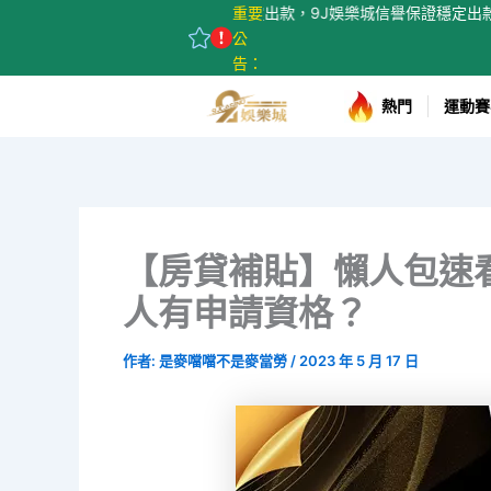
跳
，全時段，過年期間穩定出款，9J娛樂城
重要
信譽保證穩定出款，年節期間會
公
至
告：
主
要
熱門
運動賽
內
容
【房貸補貼】懶人包速
人有申請資格？
作者:
是麥噹噹不是麥當勞
/
2023 年 5 月 17 日