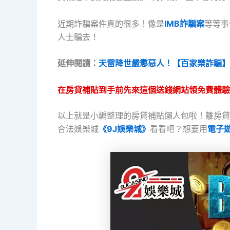
近期詐騙案件真的很多！像是
IMB詐騙案
等等事
人士騙去！
延伸閱讀：
天雷降世嚴懲惡人！【百家樂詐騙】
在房貸補貼到手前先來這個送錢網站領免費體驗
以上就是小編整理的房貸補貼懶人包啦！離房貸
合法娛樂城
《9J娛樂城》
看看吧？想要用
電子