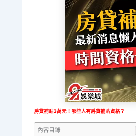
房貸補貼3萬元！哪些人有房貸補貼資格？
內容目錄