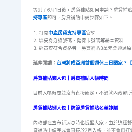
等到了6月1日後，房貸補貼如何申請？房貸補
持專區
即可，房貸補貼申請步驟如下。
打開
中產房貸支持專區
官網
填妥身分證號碼、健保卡號碼等基本資料
經審查符合資格者，房貸補貼3萬元會透過
延伸閱讀：
台灣將成亞洲首個週休三日國家？【
房貸補貼懶人包｜房貸補貼入帳時間
目前入帳時間並沒有直接確定，不過就內政部所
房貸補貼懶人包｜防範房貸補貼名義詐騙
內政部在宣布新消息時也提醒大家，由於這種舒
貸補貼申請完成會直接於7月入帳，並不會再打