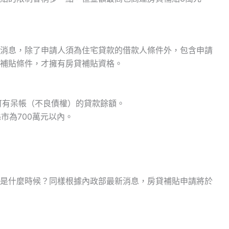
消息，除了申請人須為住宅貸款的借款人條件外，包含申請
補貼條件，才擁有房貸補貼資格。
可有呆帳（不良債權）的貸款餘額。
市為700萬元以內。
是什麼時候？同樣根據內政部最新消息，房貸補貼申請將於