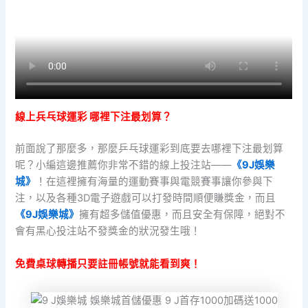
線上兵乓球運彩 哪裡下注最划算？
前面說了那麼多，那麼乒乓球運彩到底要去哪裡下注最划算
呢？小編這邊推薦你非常不錯的線上投注站——
《9J娛樂
城》
！在這裡擁有海量的運動賽事與電競賽事讓你參與下
注，以及各種3D電子遊戲可以打發時間順便賺獎金，而且
《9J娛樂城》
擁有超多儲值優惠，而且安全有保障，絕對不
會有黑心投注站不發獎金的狀況發生哦！
免費桌球轉播只要註冊帳號就能看到爽！