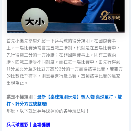
首先小編先簡單介紹一下乒乓球的得分規則，在國際賽事
上，一場比賽通常會是五戰三勝制，也就是在五場比賽中，
先行得到三分的一方獲勝；在非國際賽事上，則有三戰兩
勝、四戰三勝等不同制度。而在每一場比賽中，由先行得到
11分且比分至少比對方高於2分的一方贏得該場比賽，若雙方
的比數幾乎持平，則需要進行延長賽，直到該場比賽的贏家
出現為止。
還是不懂規則：
最新【桌球規則玩法】懶人包!桌球單打、雙
打、計分方式總整理!
那麼，以下就是乒乓球運彩的各種玩法啦！
兵乓球運彩｜全場獲勝