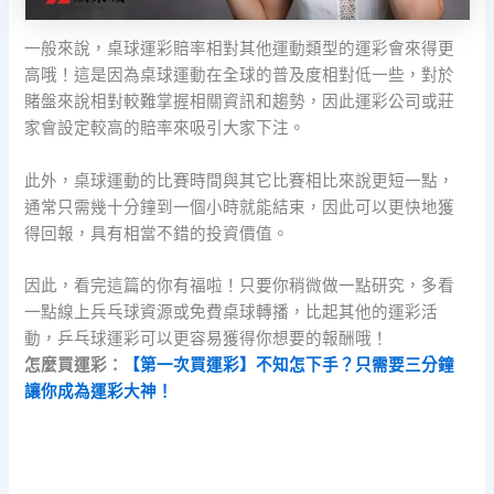
一般來說，桌球運彩賠率相對其他運動類型的運彩會來得更
高哦！這是因為桌球運動在全球的普及度相對低一些，對於
賭盤來說相對較難掌握相關資訊和趨勢，因此運彩公司或莊
家會設定較高的賠率來吸引大家下注。
此外，桌球運動的比賽時間與其它比賽相比來說更短一點，
通常只需幾十分鐘到一個小時就能結束，因此可以更快地獲
得回報，具有相當不錯的投資價值。
因此，看完這篇的你有福啦！只要你稍微做一點研究，多看
一點線上兵乓球資源或免費桌球轉播，比起其他的運彩活
動，乒乓球運彩可以更容易獲得你想要的報酬哦！
怎麼買運彩：
【第一次買運彩】不知怎下手？只需要三分鐘
讓你成為運彩大神！