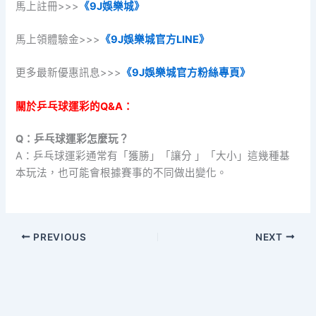
馬上註冊>>>
《9J娛樂城》
馬上領體驗金>>>
《9J娛樂城官方LINE》
更多最新優惠訊息>>>
《9J娛樂城官方粉絲專頁》
關於乒乓球運彩的Q&A：
Q：乒乓球運彩怎麼玩？
A：乒乓球運彩通常有「獲勝」「讓分 」「大小」這幾種基
本玩法，也可能會根據賽事的不同做出變化。
PREVIOUS
NEXT