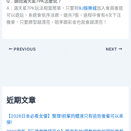
Q：請問滿天星7PK怎麼玩？
A：滿天星7PK玩法相當簡單，只要到
9J娛樂城
加入會員後就
可以遊玩，系統會依序派牌，總共7張，過程中會有4次下注
機會，只要牌型越漂亮，賠率跟彩金也就會越漂亮！
PREVIOUS
NEXT
近期文章
【2026日本必看女優】整理!前輩的體液只有這些後輩可以承
接!