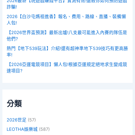
2026最新【玩遊戲賺錢平台】實測有效!還教你如何預防遊戲
詐騙!
2026【白沙屯媽祖進香】報名、費用、路線、直播、裝備懶
人包!
【2026世界盃預測】最新出爐!八支最可能進入內賽的隊伍是
他們?
熱門【地下539玩法】介紹!還有超神準地下539技巧有更高勝
率!
【2026亞運電競項目】懶人包!根據亞運規定絕地求生變成競
速項目?
分類
2026世足
(57)
LEOTHA娛樂城
(587)