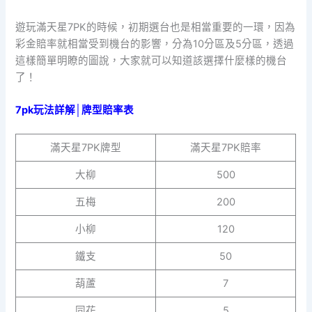
遊玩滿天星7PK的時候，初期選台也是相當重要的一環，因為
彩金賠率就相當受到機台的影響，分為10分區及5分區，透過
這樣簡單明瞭的圖說，大家就可以知道該選擇什麼樣的機台
了！
7pk玩法詳解│牌型賠率表
滿天星7PK牌型
滿天星7PK賠率
大柳
500
五梅
200
小柳
120
鐵支
50
葫蘆
7
同花
5