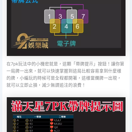
在7pk玩法中的小機密就是，這顆「帶牌提示」按鈕！讓你第
一局牌一出來，就可以快速掌握到這局比較容易拿到什麼樣
的牌，小編玩的時候可是全程都開著，這樣當爛牌一出現，
就可以立即止損，減少無謂追注的浪費！