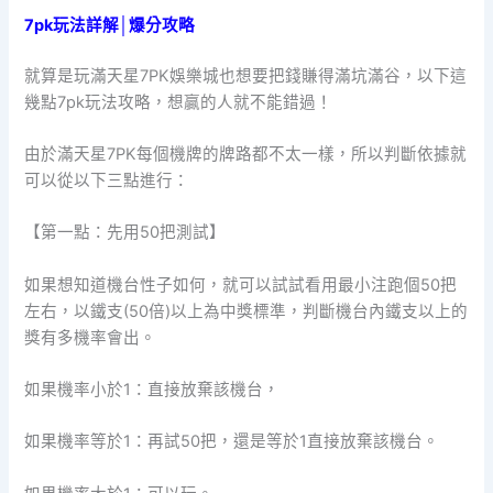
7pk玩法詳解│爆分攻略
就算是玩滿天星7PK娛樂城也想要把錢賺得滿坑滿谷，以下這
幾點7pk玩法攻略，想贏的人就不能錯過！
由於滿天星7PK每個機牌的牌路都不太一樣，所以判斷依據就
可以從以下三點進行：
【第一點：先用50把測試】
如果想知道機台性子如何，就可以試試看用最小注跑個50把
左右，以鐵支(50倍)以上為中獎標準，判斷機台內鐵支以上的
獎有多機率會出。
如果機率小於1：直接放棄該機台，
如果機率等於1：再試50把，還是等於1直接放棄該機台。