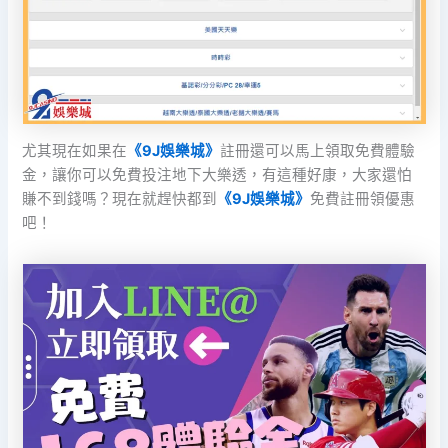
尤其現在如果在
《9J娛樂城》
註冊還可以馬上領取免費體驗
金，讓你可以免費投注地下大樂透，有這種好康，大家還怕
賺不到錢嗎？現在就趕快都到
《9J娛樂城》
免費註冊領優惠
吧！