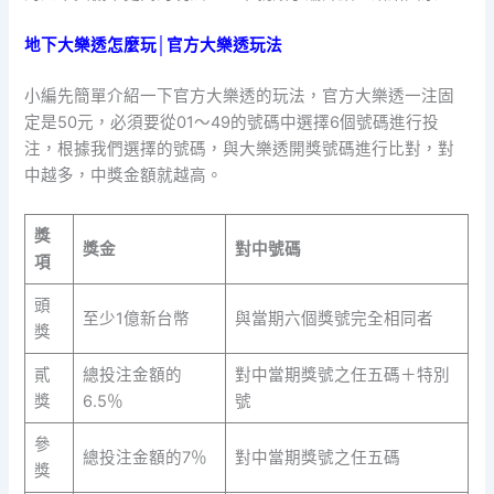
地下大樂透怎麼玩│官方大樂透玩法
小編先簡單介紹一下官方大樂透的玩法，官方大樂透一注固
定是50元，必須要從01～49的號碼中選擇6個號碼進行投
注，根據我們選擇的號碼，與大樂透開獎號碼進行比對，對
中越多，中獎金額就越高。
獎
獎金
對中號碼
項
頭
至少1億新台幣
與當期六個獎號完全相同者
獎
貳
總投注金額的
對中當期獎號之任五碼＋特別
獎
6.5％
號
參
總投注金額的7％
對中當期獎號之任五碼
獎