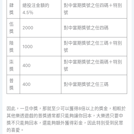
肆
總投注金額的
對中當期獎號之任四碼＋特別
獎
4.5％
號
伍
2000
對中當期獎號之任四碼
獎
陸
對中當期獎號之任三碼＋特別
1000
獎
號
柒
對中當期獎號之任兩碼＋特別
400
獎
號
普
400
對中當期獎號之任三碼
獎
因此，一旦中獎，那就至少可以獲得8倍以上的獎金，相較於
其他樂透遊戲的普獎通常都只能夠讓你回本，大樂透只要中
獎不只能夠回本，還能夠額外獲得彩金，因此特別受到民眾
的喜愛。