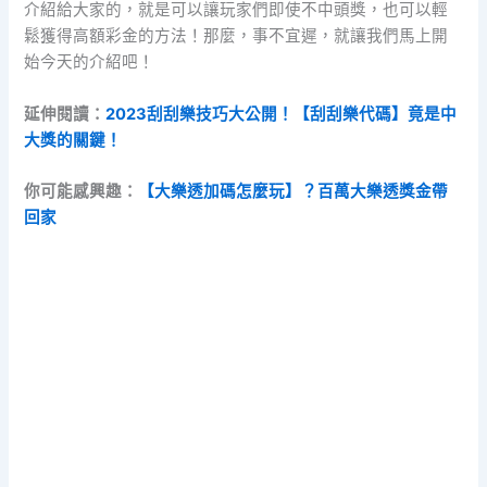
介紹給大家的，就是可以讓玩家們即使不中頭獎，也可以輕
鬆獲得高額彩金的方法！那麼，事不宜遲，就讓我們馬上開
始今天的介紹吧！
延伸閱讀：
2023刮刮樂技巧大公開！【刮刮樂代碼】竟是中
大獎的關鍵！
你可能感興趣：
【大樂透加碼怎麼玩】？百萬大樂透獎金帶
回家