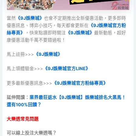
當然
《9J娛樂城》
也會不定期推出全新優惠活動，更多即時
優惠訊息、博弈小技巧，每天都會更新在
《9J娛樂城官方粉
絲專頁》
，快來點讚即時關注
《9J娛樂城》
最新動態，超好
康優惠活動千萬不要錯過啦！
馬上註冊>>>
《9J娛樂城》
馬上領體驗金>>>
《9J娛樂城官方LINE》
更多最新優惠訊息>>>
《9J娛樂城官方粉絲專頁》
延伸閱讀：
業界最狂返水【9J娛樂城】娛樂城排名大黑馬！
還有100%回饋？
大樂透常見問題
可以線上投注大樂透嗎？