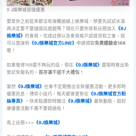
9 J娛樂城首儲優惠
要是你之前從來都沒有接觸過線上娛樂城，想要先試試水溫
再決定要不要儲值玩遊戲嗎？現在只要你是新註冊加入
《9J
娛樂城》
的會員，完成註冊以及會員帳戶認證流程之後，就
可以直接到
《9J娛樂城官方LINE》
申請領取
免費體驗金168
喔！
如果覺得168還不夠玩的話，現在
《9J娛樂城》
還限時推出免
登記免報名的－
首存滿千送千大禮包
！
當然
《9J娛樂城》
也會不定期推出全新優惠活動，更多即時
優惠訊息、博弈小技巧，每天都會更新在
《9J娛樂城官方粉
絲專頁》
，快來點讚即時關注
《9J娛樂城》
最新動態，超好
康優惠活動千萬不要錯過啦！
馬上註冊>>>
《9J娛樂城》