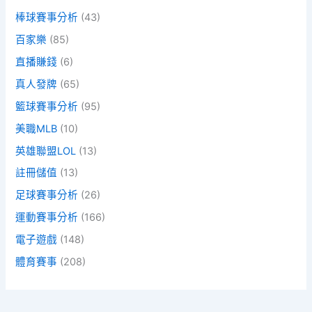
棒球賽事分析
(43)
百家樂
(85)
直播賺錢
(6)
真人發牌
(65)
籃球賽事分析
(95)
美職MLB
(10)
英雄聯盟LOL
(13)
註冊儲值
(13)
足球賽事分析
(26)
運動賽事分析
(166)
電子遊戲
(148)
體育賽事
(208)