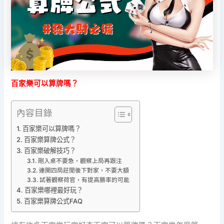
百家樂可以算牌嗎？
內容目錄
百家樂可以算牌嗎？
百家樂算牌公式？
百家樂破解技巧？
剛入桌不要急，觀察上局再跟注
連開四局莊閒後下對家，不要大額
試著觀察荷官，有提高勝率的可能
百家樂哪裡最好玩？
百家樂算牌公式FAQ