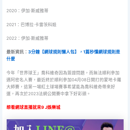
2020：伊加·斯威雅蒂
2021：巴博拉·卡雷茨科娃
2022：伊加·斯威雅蒂
最新資訊：
3分鐘【網球規則懶人包】，1篇秒懂網球規則是
什麼
今年「世界球王」喬科維奇因為簽證問題，而無法順利參加
邁阿密名人賽，最近終於順利參加04月08日開打的蒙地卡羅
大師賽，這第一場紅土球場賽事希望能為喬科維奇帶來好
運，再次於2023法網公開賽中拿下好彩頭。
想看網球直播就來9 J娛樂城