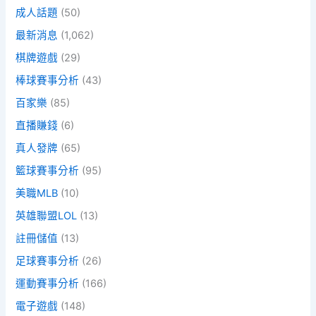
成人話題
(50)
最新消息
(1,062)
棋牌遊戲
(29)
棒球賽事分析
(43)
百家樂
(85)
直播賺錢
(6)
真人發牌
(65)
籃球賽事分析
(95)
美職MLB
(10)
英雄聯盟LOL
(13)
註冊儲值
(13)
足球賽事分析
(26)
運動賽事分析
(166)
電子遊戲
(148)