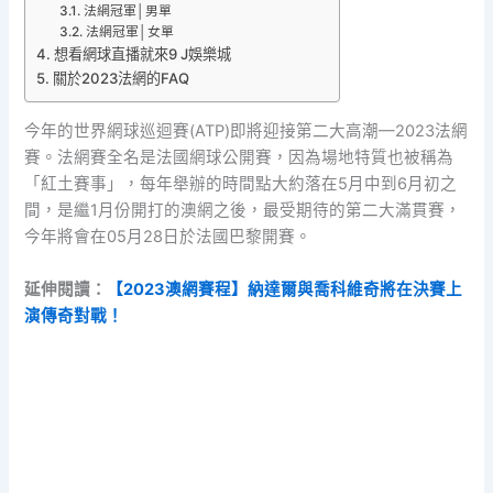
法網冠軍│男單
法網冠軍│女單
想看網球直播就來9 J娛樂城
關於2023法網的FAQ
今年的世界網球巡迴賽(ATP)即將迎接第二大高潮—2023法網
賽。法網賽全名是法國網球公開賽，因為場地特質也被稱為
「紅土賽事」，每年舉辦的時間點大約落在5月中到6月初之
間，是繼1月份開打的澳網之後，最受期待的第二大滿貫賽，
今年將會在05月28日於法國巴黎開賽。
延伸閱讀：
【2023澳網賽程】納達爾與喬科維奇將在決賽上
演傳奇對戰！