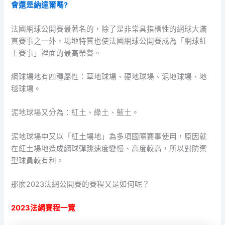
會還是納達爾嗎?
法國網球公開賽最著名的，除了是非常具指標性的網球大滿
貫賽事之一外，場地特質也使法國網球公開賽成為「網球紅
土賽事」裡面的最高榮譽。
網球場地有四種屬性：草地球場、硬地球場、泥地球場、地
毯球場。
泥地球場又分為：紅土、綠土、藍土。
泥地球場中又以「紅土場地」為多項國際賽事使用，原因就
在紅土場地造成網球彈跳速度變慢、高度較高，所以對防禦
型球員較有利。
那麼2023法網公開賽的賽程又是如何呢？
2023法網賽程一覽