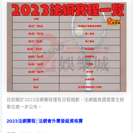
目前關於2023法網賽程僅有日程規劃，法網籤表還需要主辦
單位進一步公布。
2023法網賽程│法網會外賽晉級資格賽