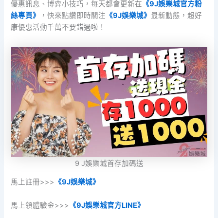
優惠訊息、博弈小技巧，每天都會更新在
《9J娛樂城官方粉
絲專頁》
，快來點讚即時關注
《9J娛樂城》
最新動態，超好
康優惠活動千萬不要錯過啦！
9 J娛樂城首存加碼送
馬上註冊>>>
《9J娛樂城》
馬上領體驗金>>>
《9J娛樂城官方LINE》