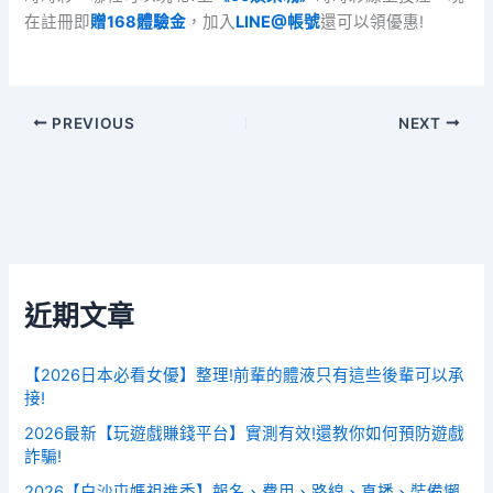
在註冊即
贈168體驗金
，加入
LINE@帳號
還可以領優惠!
PREVIOUS
NEXT
近期文章
【2026日本必看女優】整理!前輩的體液只有這些後輩可以承
接!
2026最新【玩遊戲賺錢平台】實測有效!還教你如何預防遊戲
詐騙!
2026【白沙屯媽祖進香】報名、費用、路線、直播、裝備懶