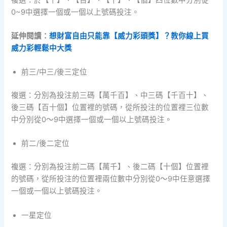
0~9中選擇一個或一個以上號碼投注。
延伸閱讀：
想財富自由只能靠【威力彩頭獎】？教你線上買
威力彩輕鬆中大獎
前三/中三/後三定位
複選：分別為投注前三碼【萬千百】、中三碼【千百十】、
後三碼【百十個】位置裡的號碼，從所投注的位置裡三位數
中分別從0～9中選擇一個或一個以上號碼投注。
前二/後二定位
複選：分別為投注前二碼【萬千】、後二碼【十個】位置裡
的號碼，從所投注的位置裡兩位數中分別從0～9中任意選擇
一個或一個以上號碼投注。
一星定位