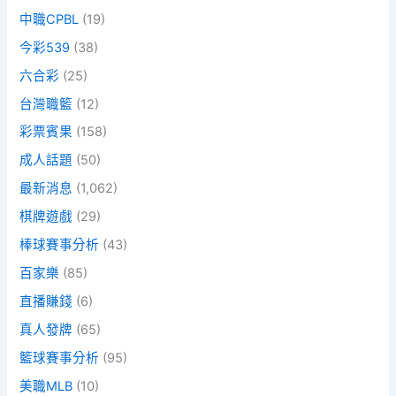
中職CPBL
(19)
今彩539
(38)
六合彩
(25)
台灣職籃
(12)
彩票賓果
(158)
成人話題
(50)
最新消息
(1,062)
棋牌遊戲
(29)
棒球賽事分析
(43)
百家樂
(85)
直播賺錢
(6)
真人發牌
(65)
籃球賽事分析
(95)
美職MLB
(10)