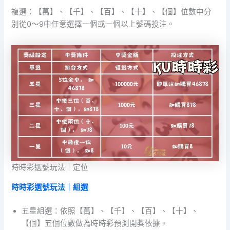
複選：【萬】、【千】、【百】、【十】、【個】位數中分
別從0～9中任意選擇一個或一個以上號碼投注。
時時彩選號玩法｜定位
時時彩選號玩法｜組選
五星組選：依照【萬】、【千】、【百】、【十】、
【個】五個位數做為時時彩預測開獎依據。