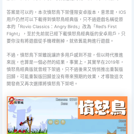
答案是可以的，本次憤怒鳥下架僅限安卓版本，意思是，IOS
用戶仍然可以下載得到憤怒鳥經典版，只不過遊戲名稱從原
本的「Rovio Classics：Angry Birds」改為「Red’s First
Flight」，至於先前就已經下載憤怒鳥經典版的安卓用戶，只
要你沒有將遊戲從手機裡刪掉，就依舊能夠進行遊戲。
不過，憤怒鳥下架雖說讓許多用戶感到不捨，但以時代推進
來說，也算是一個必然的結果，事實上，其實早在2019年，
憤怒鳥經典版就曾經下架過，只不過後來又悄悄推出重製版
回歸，可能重製版回歸並沒有帶來預期的效果，才導致這次
開發商又再次選擇將憤怒鳥下架吧。