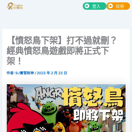
跳
登入
註冊
至
主
要
內
【憤怒鳥下架】打不過就刪？
容
經典憤怒鳥遊戲即將正式下
架！
作者:
9J實習財神
/
2023 年 2 月 23 日