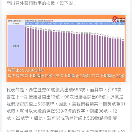
開出另外某個數字的次數，如下圖：
代表的是，過往歷史01號總共出現653次，而其中，有99次
會在下一期接續著開出12號，98次接續著開出06號，這就是
我們所說的線上539拖牌，因此，當我們看到某一期獎號為01
號時，就可以大膽的選擇539拖牌的數字，例如06號、12
號、22號等，如此，就可以成功進行線上539版路預測囉！