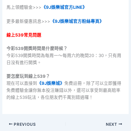
馬上領體驗金>>>
《9J娛樂城官方LINE》
更多最新優惠訊息>>>
《9J娛樂城官方粉絲專頁》
線上539常見問題
今彩539開獎時間是什麼時候？
今彩539開獎時間為每周一～每周六的晚間20：30，只有周
日沒有進行開獎。
要怎麼玩到線上539？
現在可以直接到
《9J娛樂城》
免費註冊，除了可以立即獲得
免費體驗金讓你無本投注賺錢以外，還可以享受到最高賠率
的線上539玩法，各位朋友們千萬別錯過囉！
PREVIOUS
NEXT