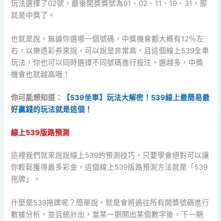
玩法選擇了02號，最後開獎獎號為01、02、11、19、31，那
就是中獎了。
也就是說，無論你選哪一個號碼，中獎機會都大概有12％左
右，以樂透彩券來說，可以說是非常高，且這個線上539全車
玩法，你也可以同時選擇不同號碼進行投注，選越多，中獎
機會也就越高哦！
你可能想知道：
【539坐車】玩法大解密！539線上最簡易最
好贏錢的玩法就是這個！
線上539版路預測
這裡我們就來說說線上539的預測技巧，只要學會絕對可以讓
你輕鬆獲得最多彩金，這個線上539版路預測方法就是「539
拖牌」。
什麼是539拖牌呢？簡單說，就是會將過往所有開獎號碼進行
數據分析，並且統計出，當某一期開出某個數字後，下一期