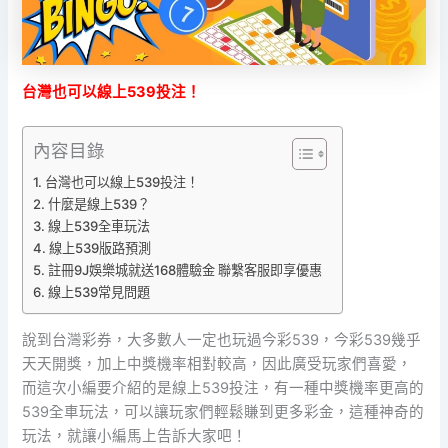
台灣也可以線上539投注！
內容目錄
台灣也可以線上539投注！
什麼是線上539？
線上539全車玩法
線上539版路預測
註冊9J娛樂城就送168體驗金 聯繫客服即享優惠
線上539常見問題
說到台灣彩券，大多數人一定也玩過今彩539，今彩539幾乎
天天開獎，加上中獎機率相對較高，因此廣受玩家們喜愛，
而這次小編要介紹的是線上539投注，有一種中獎機率更高的
539全車玩法，可以讓玩家們輕鬆賺到更多彩金，這種神奇的
玩法，就讓小編馬上告訴大家吧！