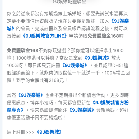
9J娛樂城體驗金
你之前從來都沒有接觸過線上娛樂城，想要先試試水溫再決
定要不要儲值玩遊戲嗎？現在只要你是新註冊加入
《9J娛樂
城》
的會員，完成註冊以及會員帳戶認證流程之後，就可以
直接到
《9J娛樂城官方LINE》
申請領取
免費體驗金168
喔！
免費體驗金168
不夠你玩遊戲？那你還可以選擇拿出1000
塊！1000塊還可以幹嘛？當然是拿到
《9J娛樂城》
放大
100%呀！即日起只要註冊
《9J娛樂城》
，並且認證DH51這
個經銷商線下，就能夠領取儲值一千就送一千，100%禮金回
饋！到手的金額共有2168元！
當然
《9J娛樂城》
也會不定期推出全新優惠活動，更多即時
優惠訊息、博弈小技巧，每天都會更新在
《9J娛樂城官方粉
絲專頁》
，快來點讚即時關注
《9J娛樂城》
最新動態，超好
康優惠活動千萬不要錯過啦！
馬上註冊>>>
《9J娛樂城》