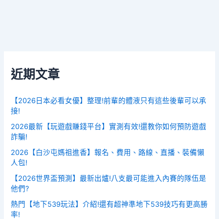
近期文章
【2026日本必看女優】整理!前輩的體液只有這些後輩可以承
接!
2026最新【玩遊戲賺錢平台】實測有效!還教你如何預防遊戲
詐騙!
2026【白沙屯媽祖進香】報名、費用、路線、直播、裝備懶
人包!
【2026世界盃預測】最新出爐!八支最可能進入內賽的隊伍是
他們?
熱門【地下539玩法】介紹!還有超神準地下539技巧有更高勝
率!