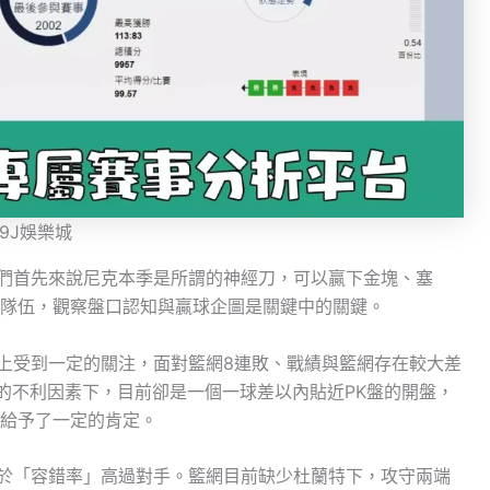
-9J娛樂城
我們首先來說尼克本季是所謂的神經刀，可以贏下金塊、塞
隊伍，觀察盤口認知與贏球企圖是關鍵中的關鍵。
知上受到一定的關注，面對籃網8連敗、戰績與籃網存在較大差
口的不利因素下，目前卻是一個一球差以內貼近PK盤的開盤，
給予了一定的肯定。
在於「容錯率」高過對手。籃網目前缺少杜蘭特下，攻守兩端