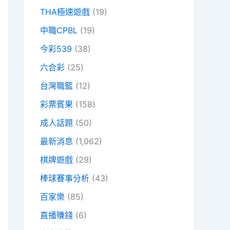
THA極速遊戲
(19)
中職CPBL
(19)
今彩539
(38)
六合彩
(25)
台灣職籃
(12)
彩票賓果
(158)
成人話題
(50)
最新消息
(1,062)
棋牌遊戲
(29)
棒球賽事分析
(43)
百家樂
(85)
直播賺錢
(6)