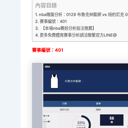
內容目錄
nba賭盤分析：0129 布魯克林籃網 vs 紐約尼克 06
賽事編號：401
【本場nba賽前分析投注推薦】
更多免費體育賽事分析請洽聯繫官方LINE@
賽事編號：401