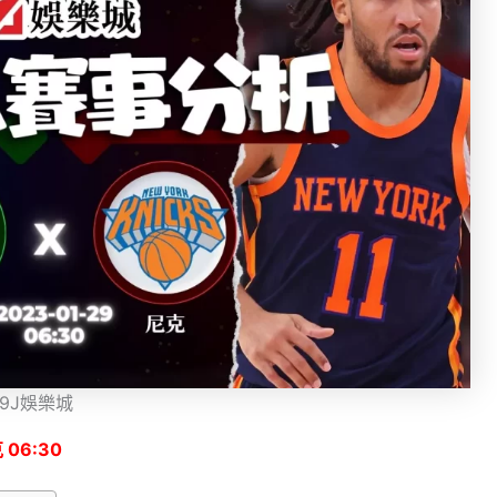
-9J娛樂城
06:30