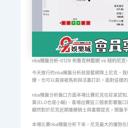
nba賭盤分析-0129 布魯克林籃網 vs 紐約尼克
今天進行的nba賭盤分析就是籃網隊上尼克，
爾，也可以直接被馬刺與活塞打趴。面對這樣的
nba賭盤分析盤口方面本場比賽尼克在莊家認
異(ELO也是小輸)、客場出賽這三個會影響盤
顯然對於尼克近期連勝騎士與塞爾提克，開盤手
本場比賽nba賭盤分析下來，尼克最大的優勢