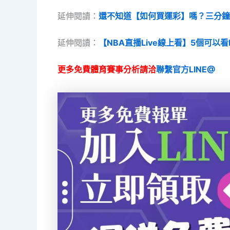
延伸閱讀：
還不知道【如何買運彩】嗎？三分鐘
延伸閱讀：
【NBA直播Live線上看】5個可以
更多免費體育賽事分析請洽
聯繫官方LINE@