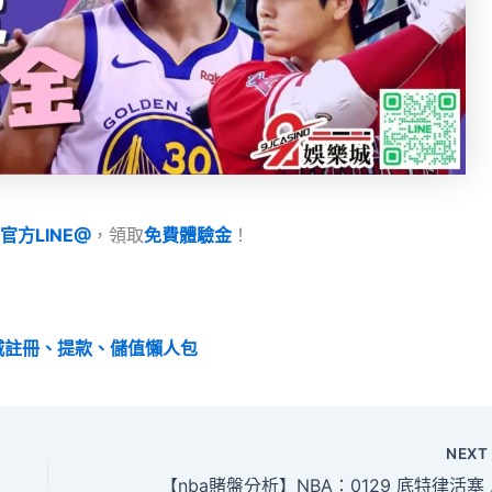
官方LINE@
，領取
免費體驗金
！
城註冊、提款、儲值懶人包
NEX
【nba賭