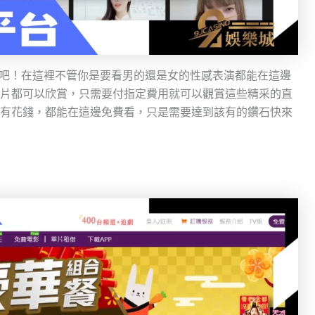
播吧！在這裡不管你是要看男的還是女的性感表演都能在這邊
片都可以欣賞，只需要付指定費用就可以觀賞這些精采的直
有花錢，都能在這邊免費看，只是需要達到該有的鑽石快來