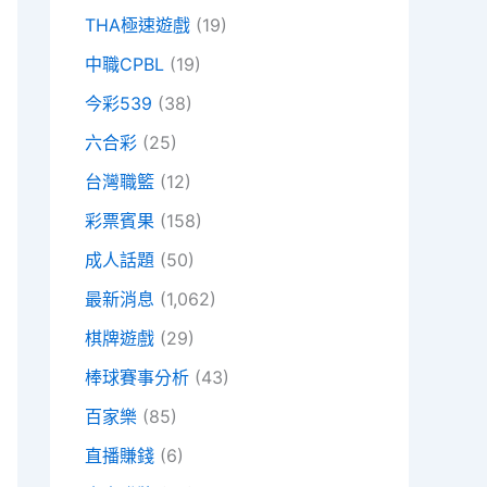
THA極速遊戲
(19)
中職CPBL
(19)
今彩539
(38)
六合彩
(25)
台灣職籃
(12)
彩票賓果
(158)
成人話題
(50)
最新消息
(1,062)
棋牌遊戲
(29)
棒球賽事分析
(43)
百家樂
(85)
直播賺錢
(6)