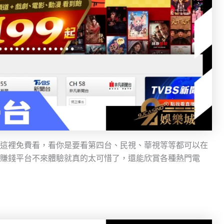
這裡免費看，看你是要看第四台、民視、華視等等都可以在
賺錢平台不來體驗就真的太可惜了，還能欣賞各種熱門電