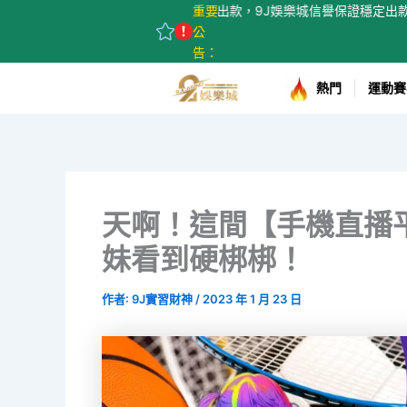
跳
重要
信譽保證穩定出款，年節期間會員提
公
至
告：
主
要
熱門
運動賽
內
容
天啊！這間【手機直播
妹看到硬梆梆！
作者:
9J實習財神
/
2023 年 1 月 23 日