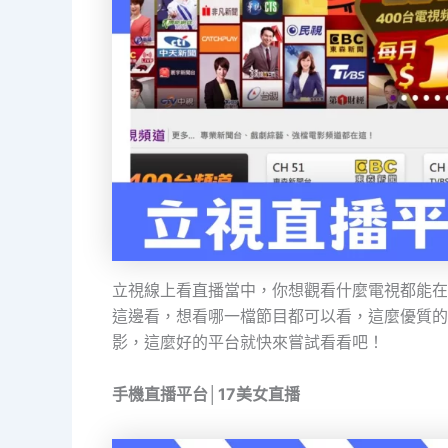
立視線上看直播當中，你想觀看什麼電視都能在
這邊看，想看哪一檔節目都可以看，這麼優質的
影，這麼好的平台就快來嘗試看看吧！
手機直播平台│17美女直播