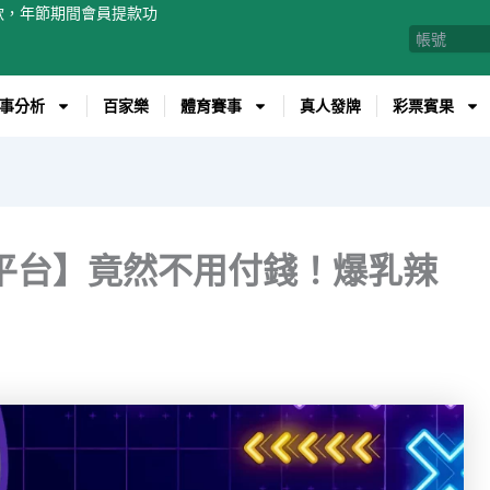
款功能不打烊。 全台唯一，全時段，過年期間穩定出款，9J娛樂城
信譽
事分析
百家樂
體育賽事
真人發牌
彩票賓果
平台】竟然不用付錢！爆乳辣