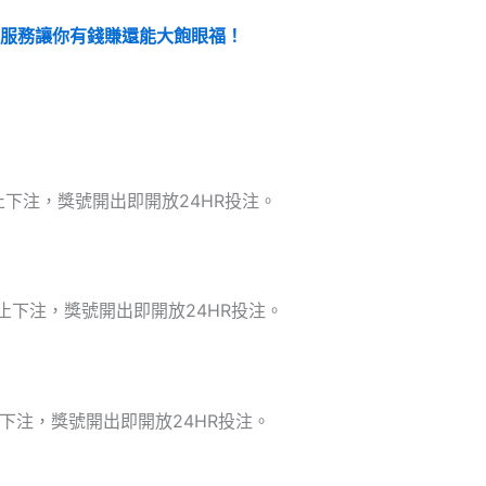
服務讓你有錢賺還能大飽眼福！
截止下注，獎號開出即開放24HR投注。
截止下注，獎號開出即開放24HR投注。
截止下注，獎號開出即開放24HR投注。