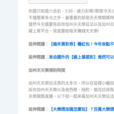
你還只知道六合彩、539、威力彩嗎?那麼今
不僅簡單多元之外，最重要的就是天天樂開獎時
當然今天還要告訴你加州天天樂玩法以及加州天
線上買平台，就是要給每天賺錢天天樂!
延伸閱讀：
【過年買彩券】賺紅包！今年來點不
延伸閱讀：
來自國外的【線上基諾彩】竟然可以
加州天天樂規則時間
加州天天樂玩法真的太多元，所以在這裡小編加
訴你加州天天樂以及密西根、紐約、俄克拉荷馬
天樂開獎直播，以下就一起來看加州天天樂玩法
延伸閱讀：
【大樂透加碼怎麼玩】？百萬大樂透