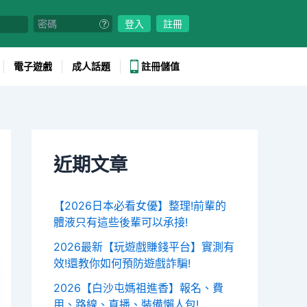
信譽保證穩定出款，年節期間會員提款功能不打烊。 全台唯一，全時段，
登入
註冊
電子遊戲
成人話題
註冊儲值
近期文章
【2026日本必看女優】整理!前輩的
體液只有這些後輩可以承接!
2026最新【玩遊戲賺錢平台】實測有
效!還教你如何預防遊戲詐騙!
2026【白沙屯媽祖進香】報名、費
用、路線、直播、裝備懶人包!