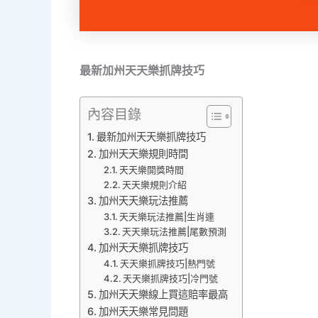
最新加州天天樂抓牌技巧
內容目錄
最新加州天天樂抓牌技巧
加州天天樂規則時間
天天樂開獎時間
天天樂規則介紹
加州天天樂玩法推薦
天天樂玩法推薦|生肖連
天天樂玩法推薦|尾數預測
加州天天樂抓牌技巧
天天樂抓牌技巧|熱門號
天天樂抓牌技巧|冷門號
加州天天樂線上買這賠率最高
加州天天樂常見問題