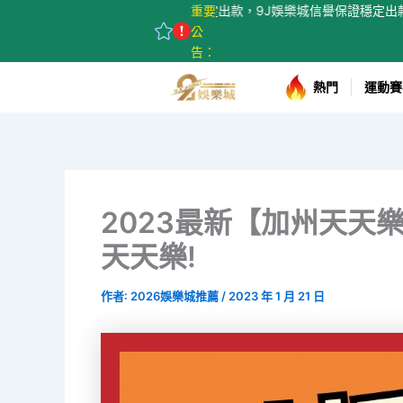
跳
一，全時段，過年期間穩定出款，9J娛樂城
重要
信譽保證穩定出款，年節期間
公
至
告：
主
要
熱門
運動賽
內
容
2023最新【加州天天
天天樂!
作者:
2026娛樂城推薦
/
2023 年 1 月 21 日