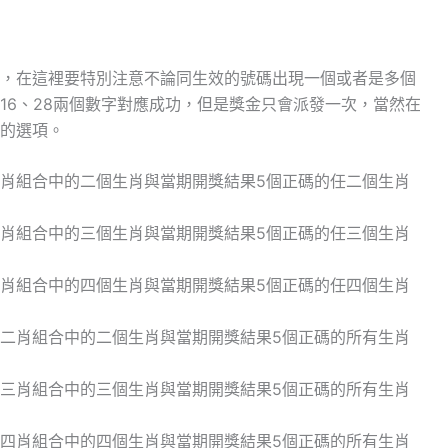
，在這裡要特別注意不論同生效的號碼出現一個或者是多個
16、28兩個數字對應成功，但是獎金只會派發一次，當然在
的選項。
二肖組合中的二個生肖與當期開獎結果5個正碼的任二個生肖
三肖組合中的三個生肖與當期開獎結果5個正碼的任三個生肖
四肖組合中的四個生肖與當期開獎結果5個正碼的任四個生肖
若二肖組合中的二個生肖與當期開獎結果5個正碼的所有生肖
若三肖組合中的三個生肖與當期開獎結果5個正碼的所有生肖
若四肖組合中的四個生肖與當期開獎結果5個正碼的所有生肖