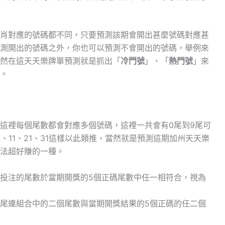
肖對應的號碼都不同，只要預測該期會開出甚麼號碼對應甚
測開出的號碼之外，你也可以預測不會開出的號碼，舉例來
然在這天天樂牌單預測就是抓出「
冷門號
」、「
熱門號
」來
。
這裡每個尾數都會對應多個號碼，這裡一共會有0尾到9尾可
1、11、21、31這樣以此類推，當然就是預測這期加州天天樂
法超好賺的一種。
所投注的尾數於當期開獎的5個正碼尾數中任一相符合，視為
二尾連組合中的二個尾數與當期開獎結果的5個正碼的任二個