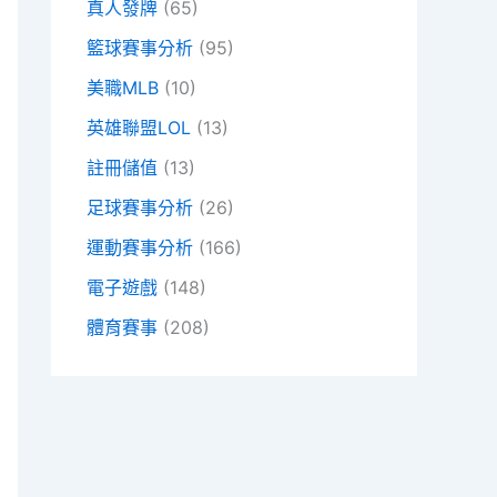
真人發牌
(65)
籃球賽事分析
(95)
美職MLB
(10)
英雄聯盟LOL
(13)
註冊儲值
(13)
足球賽事分析
(26)
運動賽事分析
(166)
電子遊戲
(148)
體育賽事
(208)