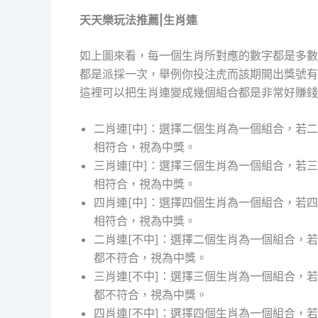
天天樂玩法推薦|生肖連
如上圖來看，每一個生肖所對應的數字都是多數
都是派採一次，舉例你投注虎而該期開出獎號有
這裡可以把生肖連變成幾個組合都是非常好賺錢
二肖連[中]：選擇二個生肖為一個組合，若
相符合，視為中獎。
三肖連[中]：選擇三個生肖為一個組合，若
相符合，視為中獎。
四肖連[中]：選擇四個生肖為一個組合，若
相符合，視為中獎。
二肖連[不中]：選擇二個生肖為一個組合，
都不符合，視為中獎。
三肖連[不中]：選擇三個生肖為一個組合，
都不符合，視為中獎。
四肖連[不中]：選擇四個生肖為一個組合，