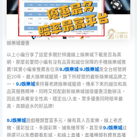
娛樂城優惠
以上小編分享了這麼多關於辨識線上娛樂城下載是否為黑
網，那麼若要問小編有沒有品質和誠信保障的手機娛樂城推
薦?其實小編會推薦各位來
9J娛樂城
!
9J娛樂城
是全台經營將
近20年，最大娛樂城龍頭，旗下所經營的最新娛樂城品牌之
一，
9J娛樂城
秉持著老牌娛樂城龍頭，傳承下來的誠信和高
品質服務精神，同時又搭配創新娛樂城儲值優惠活動辦法，
因此是具備安全性高，穩定出/入金、眾多優惠同時賠率最
高、高額返水的好品牌!
9J娛樂城
遊戲種類豐富多元，擁有真人百家樂、線上老虎
機、運彩投注、多國彩票、捕魚機等等，甚至來
9J娛樂城
註
冊還可以免費觀看影城、和線上直播，直播種類有體育直播