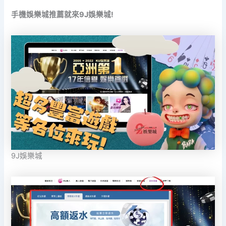
手機娛樂城推薦就來9J娛樂城!
9J娛樂城