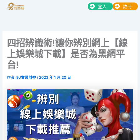
跳
登入
註冊
至
主
要
內
四招辨識術!讓你辨別網上【線
容
上娛樂城下載】是否為黑網平
台!
作者:
9J實習財神
/
2023 年 1 月 20 日