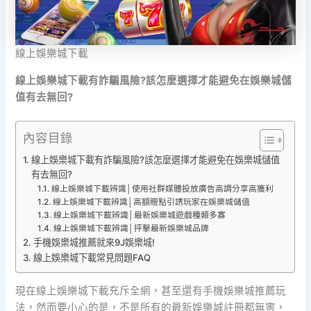
線上娛樂城下載
線上娛樂城下載有詐騙風險?該怎麼選擇才能避免在娛樂城儲
值有去無回?
內容目錄
線上娛樂城下載有詐騙風險?該怎麼選擇才能避免在娛樂城儲值
有去無回?
線上娛樂城下載辨識│使用社群媒體投放廣告高調分享高獲利
線上娛樂城下載辨識│高額贈點引誘玩家在娛樂城儲值
線上娛樂城下載辨識│最新娛樂城遊戲種類多寡
線上娛樂城下載辨識│抨擊最新娛樂城品牌
手機娛樂城推薦就來9J娛樂城!
線上娛樂城下載常見問題FAQ
現在線上娛樂城下載充斥全網，甚至還有手機娛樂城推薦玩
法，然而要小心的是，不是所有的最新娛樂城註冊都無害，