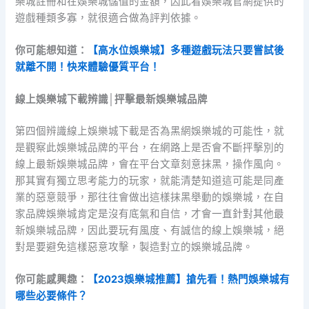
樂城註冊和在娛樂城儲值的金額，因此看娛樂城官網提供的
遊戲種類多寡，就很適合做為評判依據。
你可能想知道：
【高水位娛樂城】多種遊戲玩法只要嘗試後
就離不開！快來體驗優質平台！
線上娛樂城下載辨識│抨擊最新娛樂城品牌
第四個辨識線上娛樂城下載是否為黑網娛樂城的可能性，就
是觀察此娛樂城品牌的平台，在網路上是否會不斷抨擊別的
線上最新娛樂城品牌，會在平台文章刻意抹黑，操作風向。
那其實有獨立思考能力的玩家，就能清楚知道這可能是同產
業的惡意競爭，那往往會做出這樣抹黑舉動的娛樂城，在自
家品牌娛樂城肯定是沒有底氣和自信，才會一直針對其他最
新娛樂城品牌，因此要玩有風度、有誠信的線上娛樂城，絕
對是要避免這樣惡意攻擊，製造對立的娛樂城品牌。
你可能感興趣：
【2023娛樂城推薦】搶先看！熱門娛樂城有
哪些必要條件？