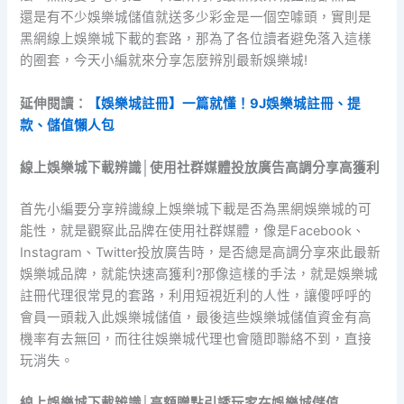
還是有不少娛樂城儲值就送多少彩金是一個空噱頭，實則是
黑網線上娛樂城下載的套路，那為了各位讀者避免落入這樣
的圈套，今天小編就來分享怎麼辨別最新娛樂城!
延伸閱讀：
【娛樂城註冊】一篇就懂！9J娛樂城註冊、提
款、儲值懶人包
線上娛樂城下載辨識│使用社群媒體投放廣告高調分享高獲利
首先小編要分享辨識線上娛樂城下載是否為黑網娛樂城的可
能性，就是觀察此品牌在使用社群媒體，像是Facebook、
Instagram、Twitter投放廣告時，是否總是高調分享來此最新
娛樂城品牌，就能快速高獲利?那像這樣的手法，就是娛樂城
註冊代理很常見的套路，利用短視近利的人性，讓傻呼呼的
會員一頭栽入此娛樂城儲值，最後這些娛樂城儲值資金有高
機率有去無回，而往往娛樂城代理也會隨即聯絡不到，直接
玩消失。
線上娛樂城下載辨識│高額贈點引誘玩家在娛樂城儲值