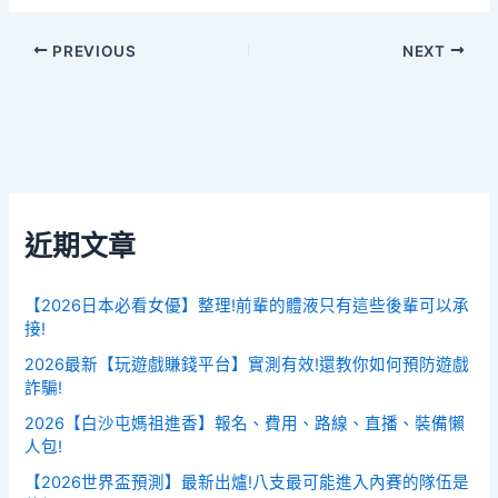
PREVIOUS
NEXT
近期文章
【2026日本必看女優】整理!前輩的體液只有這些後輩可以承
接!
2026最新【玩遊戲賺錢平台】實測有效!還教你如何預防遊戲
詐騙!
2026【白沙屯媽祖進香】報名、費用、路線、直播、裝備懶
人包!
【2026世界盃預測】最新出爐!八支最可能進入內賽的隊伍是