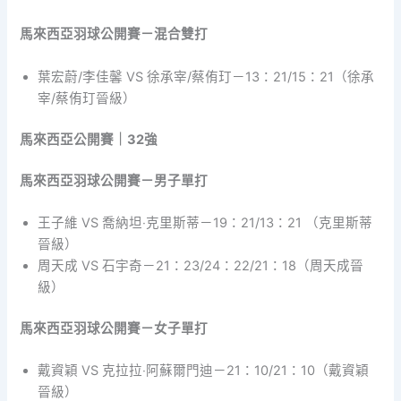
馬來西亞羽球公開賽－混合雙打
葉宏蔚/李佳馨 VS 徐承宰/蔡侑玎－13：21/15：21（徐承
宰/蔡侑玎晉級）
馬來西亞公開賽｜32強
馬來西亞羽球公開賽－男子單打
王子維 VS 喬納坦‧克里斯蒂－19：21/13：21 （克里斯蒂
晉級）
周天成 VS 石宇奇－21：23/24：22/21：18（周天成晉
級）
馬來西亞羽球公開賽－女子單打
戴資穎 VS 克拉拉‧阿蘇爾門迪－21：10/21：10（戴資穎
晉級）