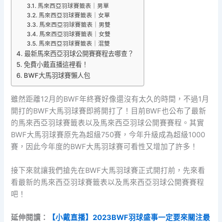
馬來西亞羽球賽籤表｜男單
馬來西亞羽球賽籤表｜女單
馬來西亞羽球賽籤表｜男雙
馬來西亞羽球賽籤表｜女雙
馬來西亞羽球賽籤表｜混雙
最新馬來西亞羽球公開賽賽程去哪查？
免費小戴直播這裡看！
BWF大馬羽球賽懶人包
雖然距離12月的BWF年終賽好像還沒有太久的時間，不過1月
開打的BWF大馬羽球賽即將開打了！目前BWF也公布了最新
的馬來西亞羽球賽籤表以及馬來西亞羽球公開賽賽程。其實
BWF大馬羽球賽原先為超級750賽，今年升級成為超級1000
賽，因此今年度的BWF大馬羽球賽可看性又增加了許多！
接下來就讓我們搶先在BWF大馬羽球賽正式開打前，先來看
看最新的馬來西亞羽球賽籤表以及馬來西亞羽球公開賽賽程
吧！
延伸閱讀：
【小戴直播】2023BWF羽球盛事一定要來關注最