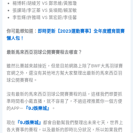
楊博軒/胡綾芳 VS 鄭思維/黃雅瓊
張課琦/李芷蓁 VS 吳塤閥/賴潔敏
李哲輝/許雅晴 VS 葉宏蔚/李佳馨
你可能想知道：
即時更新【2023運動賽事】全年度體育競賽
懶人包！
最新馬來西亞羽球公開賽賽程去哪查？
雖然比賽越來越接近，但是目前網路上除了BWF大馬羽球賽
官網之外，還沒有其他地方幫大家整理出最新的馬來西亞羽
球公開賽賽程。
沒有最新的馬來西亞羽球公開賽賽程的話，這樣我們想要抓
準時間看小戴直播，就不容易了，不過這裡推薦你一個方便
的APP－
『9J娛樂城』
。
現在
『9J娛樂城』
都會自動幫我們整理出未來七天，世界上
各大賽事的賽程，以及最新的即時比分狀況，所以如果我們