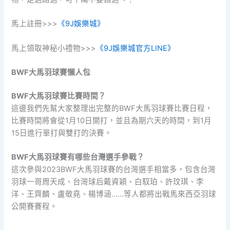
馬上註冊>>>
《9J娛樂城》
馬上領取神秘小禮物>>>
《9J娛樂城官方LINE》
BWF大馬羽球賽懶人包
BWF大馬羽球賽比賽時間？
這邊我們先幫大家整理出完整的BWF大馬羽球賽比賽日程，
比賽時間將會從1月10日開打，並且為期六天的時間，到1月
15日進行單打與雙打的決賽。
BWF大馬羽球賽有哪些台灣選手參戰？
這次參與2023BWF大馬羽球賽的台灣選手相當多，包含台灣
羽球一哥周天成、台灣球后戴資穎、白馭珀、許玟琪、李
洋、王齊麟、盧敬堯、楊博涵……等人都將出戰馬來西亞羽球
公開賽賽程。