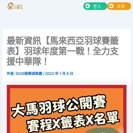
跳
登入
註冊
至
主
要
內
最新資訊【馬來西亞羽球賽籤
容
表】羽球年度第一戰！全力支
援中華隊！
作者:
2026娛樂城推薦
/
2023 年 1 月 9 日