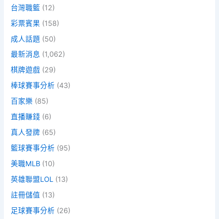
台灣職籃
(12)
彩票賓果
(158)
成人話題
(50)
最新消息
(1,062)
棋牌遊戲
(29)
棒球賽事分析
(43)
百家樂
(85)
直播賺錢
(6)
真人發牌
(65)
籃球賽事分析
(95)
美職MLB
(10)
英雄聯盟LOL
(13)
註冊儲值
(13)
足球賽事分析
(26)