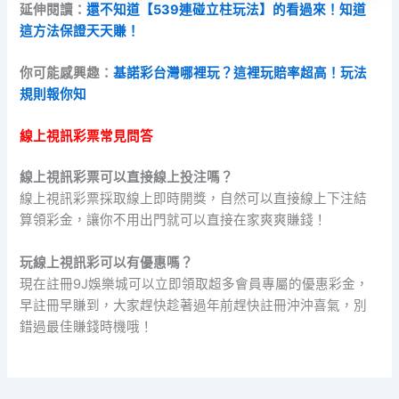
延伸閱讀：
還不知道【539連碰立柱玩法】的看過來！知道
這方法保證天天賺！
你可能感興趣：
基諾彩台灣哪裡玩？這裡玩賠率超高！玩法
規則報你知
線上視訊彩票常見問答
線上視訊彩票可以直接線上投注嗎？
線上視訊彩票採取線上即時開獎，自然可以直接線上下注結
算領彩金，讓你不用出門就可以直接在家爽爽賺錢！
玩線上視訊彩可以有優惠嗎？
現在註冊9J娛樂城可以立即領取超多會員專屬的優惠彩金，
早註冊早賺到，大家趕快趁著過年前趕快註冊沖沖喜氣，別
錯過最佳賺錢時機哦！