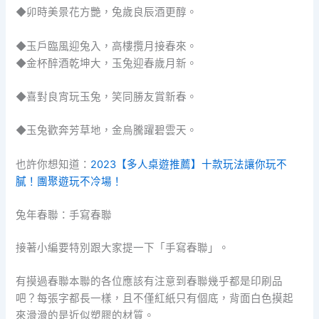
◆卯時美景花方艷，兔歲良辰酒更醇。
◆玉戶臨風迎兔入，高樓攬月接春來。
◆金杯醉酒乾坤大，玉兔迎春歲月新。
◆喜對良宵玩玉兔，笑同勝友賞新春。
◆玉兔歡奔芳草地，金烏騰躍碧雲天。
也許你想知道：
2023【多人桌遊推薦】十款玩法讓你玩不
膩！團聚遊玩不冷場！
兔年春聯：手寫春聯
接著小編要特別跟大家提一下「手寫春聯」。
有摸過春聯本聯的各位應該有注意到春聯幾乎都是印刷品
吧？每張字都長一樣，且不僅紅紙只有個底，背面白色摸起
來滑滑的是近似塑膠的材質。