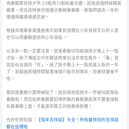
為春聯要在除夕早上6點到12點貼最合適，因為這個時候陽氣
最重。而且這時候也很適合撕掉舊春聯，象徵把過去一年的
壞運倒楣事通通丟掉。
根據命理專家黃逢逸表示如果有習慣在小年夜拜天公的人家
也可以把春聯提前到小年夜貼。’
以及有一點一定要注意，就是春聯切勿超過除夕晚上十一點
才貼，除了傳說古代年獸這時會出沒非常危險外，「春」發
音近似台語的「存」，過了除夕晚上十一點就進入新的一年
了，若超過那個時間點意味錢只能存到隔年，恐會財運會不
佳。
都知道春聯什麼時候貼了，就別再抱怨除夕一早被叫起來貼
春聯啦！而且貼新春聯要記得把舊的春聯撕起來不要直接黏
在舊春聯上面，才能達到真正的除舊佈新喔！
也許你想知道：
【兔年吉祥話】大全！所有最特別的吉祥話
都在這裡啦