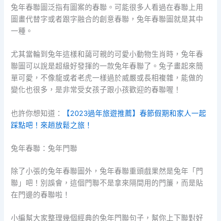
兔年春聯圖泛指有圖案的春聯。可能很多人看過在春聯上用
圖畫代替字或者跟字融合的創意春聯，兔年春聯圖就是其中
一種。
尤其當輪到兔年這樣和藹可親的可愛小動物生肖時，兔年春
聯圖可以說是超級好發揮的一款兔年春聯了。兔子畫起來簡
單可愛，不像龍或者老虎一樣過於威嚴或長相複雜，能做的
變化也很多，是非常受女孩子跟小孩歡迎的春聯喔！
也許你想知道：
【2023過年旅遊推薦】春節假期和家人一起
踩點吧！來趟放鬆之旅！
兔年春聯：兔年門聯
除了小張的兔年春聯圖外，兔年春聯重頭戲果然是兔年「門
聯」吧！別誤會，這個門聯不是拿來隔間用的門簾，而是貼
在門邊的春聯啦！
小編幫大家整理幾個經典的兔年門聯句子，幫你上下聯對好