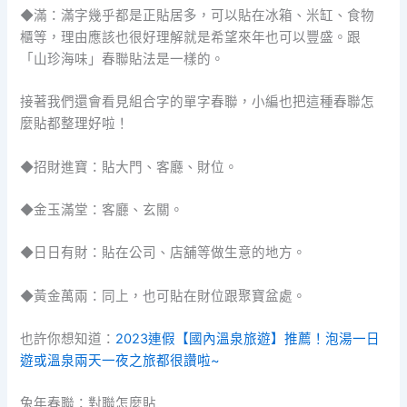
◆滿：滿字幾乎都是正貼居多，可以貼在冰箱、米缸、食物
櫃等，理由應該也很好理解就是希望來年也可以豐盛。跟
「山珍海味」春聯貼法是一樣的。
接著我們還會看見組合字的單字春聯，小編也把這種春聯怎
麼貼都整理好啦！
◆招財進寶：貼大門、客廳、財位。
◆金玉滿堂：客廳、玄關。
◆日日有財：貼在公司、店舖等做生意的地方。
◆黃金萬兩：同上，也可貼在財位跟聚寶盆處。
也許你想知道：
2023連假【國內溫泉旅遊】推薦！泡湯一日
遊或溫泉兩天一夜之旅都很讚啦~
兔年春聯：對聯怎麼貼