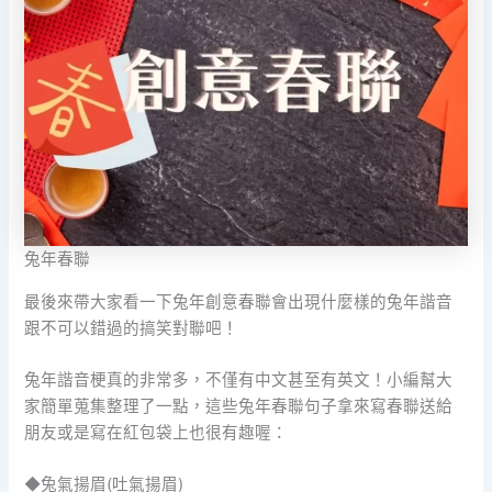
兔年春聯
最後來帶大家看一下兔年創意春聯會出現什麼樣的兔年諧音
跟不可以錯過的搞笑對聯吧！
兔年諧音梗真的非常多，不僅有中文甚至有英文！小編幫大
家簡單蒐集整理了一點，這些兔年春聯句子拿來寫春聯送給
朋友或是寫在紅包袋上也很有趣喔：
◆兔氣揚眉(吐氣揚眉)