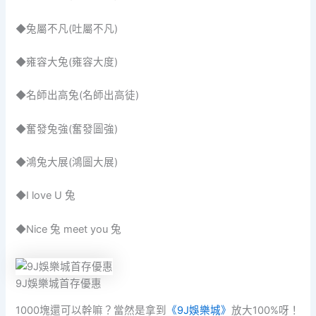
◆兔屬不凡(吐屬不凡)
◆雍容大兔(雍容大度)
◆名師出高兔(名師出高徒)
◆奮發兔強(奮發圖強)
◆鴻兔大展(鴻圖大展)
◆I love U 兔
◆Nice 兔 meet you 兔
9J娛樂城首存優惠
1000塊還可以幹嘛？當然是拿到
《9J娛樂城》
放大100%呀！