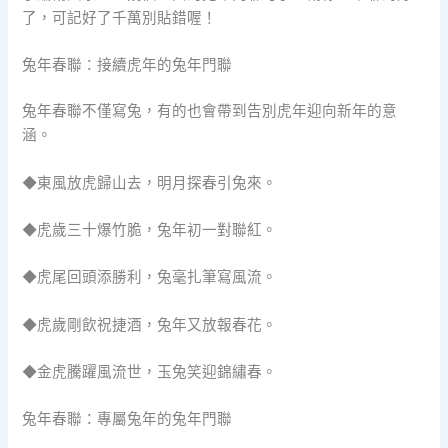
了，可記好了千萬別貼錯喔！
兔年春聯：接續虎年的兔年門聯
兔年春聯不僅寫兔，有的也會帶到告別虎年迎向新年的意
涵。
◆東風放虎歸山去，明月探春引兔來。
◆虎歲三十爆竹脆，兔年初一對聯紅。
◆虎尾回頭添勝利，兔毫扎筆寫風流。
◆虎歲剛飲祝捷酒，兔年又放報春花。
◆金虎騰躍風流世，玉兔笑迎錦繡春。
兔年春聯：專屬兔年的兔年門聯