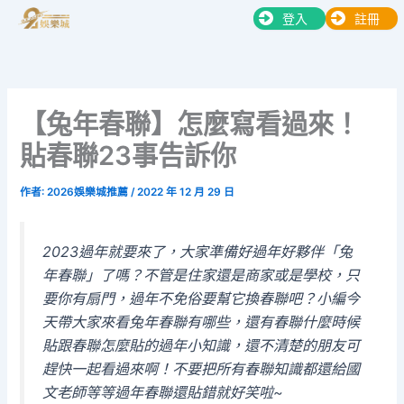
跳
登入
註冊
至
主
要
內
【兔年春聯】怎麼寫看過來！
容
貼春聯23事告訴你
作者:
2026娛樂城推薦
/
2022 年 12 月 29 日
2023過年就要來了，大家準備好過年好夥伴「兔
年春聯」了嗎？不管是住家還是商家或是學校，只
要你有扇門，過年不免俗要幫它換春聯吧？小編今
天帶大家來看兔年春聯有哪些，還有春聯什麼時候
貼跟春聯怎麼貼的過年小知識，還不清楚的朋友可
趕快一起看過來啊！不要把所有春聯知識都還給國
文老師等等過年春聯還貼錯就好笑啦~