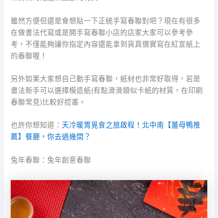
雖然方便但還是會想貼一下正統手寫春聯對吧？現在有很多
在做書法代寫或是開手寫春聯小店的店家大家可以參考參
考，不僅能夠讓你指定內容還能拿到貨真價實寫在紅宣紙上
的春聯喔！
另外如果大家想自己動手寫春聯，紙材也非常好取得，若是
書法新手可以選擇模造紙(有點滑滑類似卡紙的材質，在印刷
春聯常見)比較好控墨。
也許你想知道：
天冷暖胃覓食之旅啟程！北中南【薑母鴨推
薦】餐廳，你去過幾間？
兔年春聯：兔年創意春聯