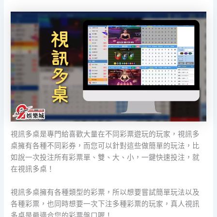
視訊多桌是專門給喜歡大量在不同彩票遊玩的玩家，視訊多
桌擁有各種不同彩券，而您可以針對這些做簡單的玩法，比
如說一次投注所有彩票單、雙、大、小，一鍵快速投注，就
在視訊多桌！
視訊多桌擁有各種類型的彩票，所以想要嘗試簡單玩法以及
各種彩票，也同時想要一次下注多種彩票的玩家，真人視訊
多桌是最適合您的彩票盤口喔！