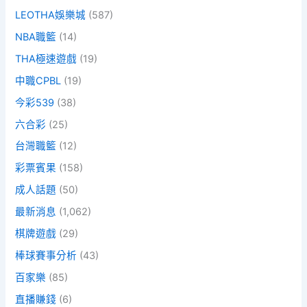
LEOTHA娛樂城
(587)
NBA職籃
(14)
THA極速遊戲
(19)
中職CPBL
(19)
今彩539
(38)
六合彩
(25)
台灣職籃
(12)
彩票賓果
(158)
成人話題
(50)
最新消息
(1,062)
棋牌遊戲
(29)
棒球賽事分析
(43)
百家樂
(85)
直播賺錢
(6)