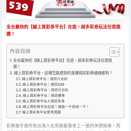
全台最快的【線上買彩券平台】在這，超多彩券玩法任君挑
選！
內容目錄
全台最快的【線上買彩券平台】在這，超多彩券玩法任君挑
選！
線上買彩券平台，這裡您能想到的直播視訊彩券通通都有！
線上買彩券平台｜視訊六合彩
線上買彩券平台｜視訊539
線上買彩券平台｜視訊分分彩
線上買彩券平台｜視訊賽車
線上買彩券平台人視訊多桌
線上買彩券平台在這！儲值一千就送一千！
線上買彩券平台常見問題
彩券幾乎是所有台灣人在茶餘飯後來上一張的休閒娛樂，而