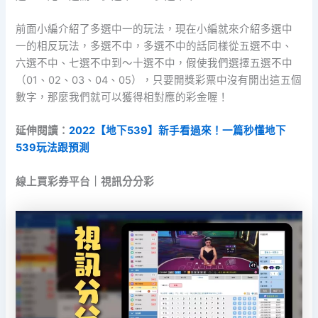
前面小編介紹了多選中一的玩法，現在小編就來介紹多選中
一的相反玩法，多選不中，多選不中的話同樣從五選不中、
六選不中、七選不中到～十選不中，假使我們選擇五選不中
（01、02、03、04、05），只要開獎彩票中沒有開出這五個
數字，那麼我們就可以獲得相對應的彩金喔！
延伸閱讀：
2022【地下539】新手看過來！一篇秒懂地下
539玩法跟預測
線上買彩券平台｜視訊分分彩