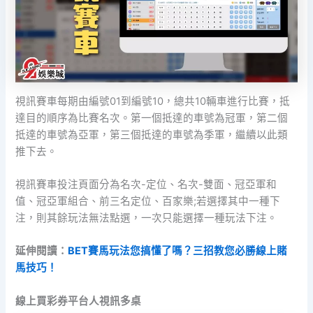
視訊賽車每期由編號01到編號10，總共10輛車進行比賽，抵
達目的順序為比賽名次。第一個抵達的車號為冠軍，第二個
抵達的車號為亞軍，第三個抵達的車號為季軍，繼續以此類
推下去。
視訊賽車投注頁面分為名次-定位、名次-雙面、冠亞軍和
值、冠亞軍組合、前三名定位、百家樂;若選擇其中一種下
注，則其餘玩法無法點選，一次只能選擇一種玩法下注。
延伸閱讀：
BET賽馬玩法您搞懂了嗎？三招教您必勝線上賭
馬技巧！
線上買彩券平台人視訊多桌