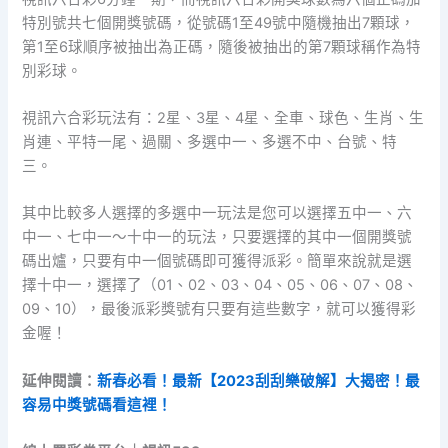
特別號共七個開獎號碼，從號碼1至49號中隨機抽出7顆球，
第1至6球順序被抽出為正碼，隨後被抽出的第7顆球稱作為特
別彩球。
視訊六合彩玩法有：2星、3星、4星、全車、球色、生肖、生
肖連、平特一尾、過關、多選中一、多選不中、台號、特
三。
其中比較多人選擇的多選中一玩法是您可以選擇五中一、六
中一、七中一～十中一的玩法，只要選擇的其中一個開獎號
碼出爐，只要有中一個號碼即可獲得派彩。簡單來說就是選
擇十中一，選擇了（01、02、03、04、05、06、07、08、
09、10），最後派彩獎號有只要有這些數字，就可以獲得彩
金喔！
延伸閱讀：
新春必看！最新【2023刮刮樂破解】大揭密！最
容易中獎號碼看這裡！