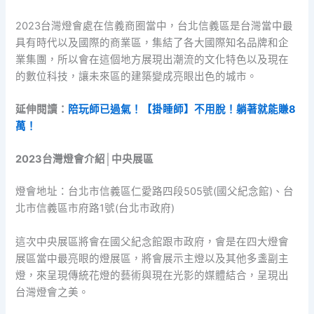
2023台灣燈會處在信義商圈當中，台北信義區是台灣當中最
具有時代以及國際的商業區，集結了各大國際知名品牌和企
業集團，所以會在這個地方展現出潮流的文化特色以及現在
的數位科技，讓未來區的建築變成亮眼出色的城市。
延伸閱讀：
陪玩師已過氣！【掛睡師】不用脫！躺著就能賺8
萬！
2023台灣燈會介紹│中央展區
燈會地址：台北市信義區仁愛路四段505號(國父紀念館)、台
北市信義區市府路1號(台北市政府)
這次中央展區將會在國父紀念館跟市政府，會是在四大燈會
展區當中最亮眼的燈展區，將會展示主燈以及其他多盞副主
燈，來呈現傳統花燈的藝術與現在光影的媒體結合，呈現出
台灣燈會之美。