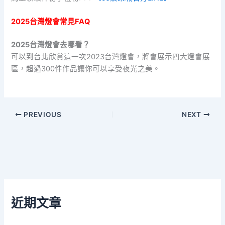
2025台灣燈會常見FAQ
2025台灣燈會去哪看？
可以到台北欣賞這一次2023台灣燈會，將會展示四大燈會展
區，超過300件作品讓你可以享受夜光之美。
PREVIOUS
NEXT
近期文章