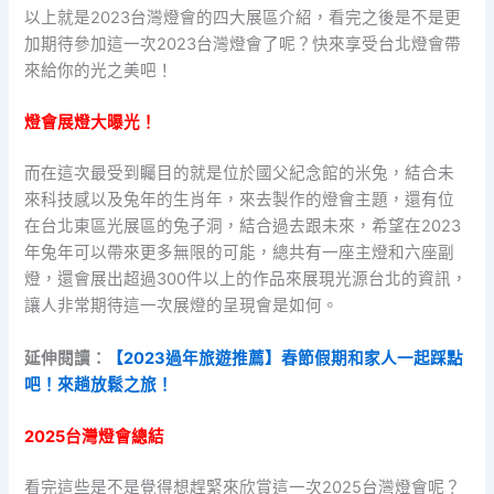
以上就是2023台灣燈會的四大展區介紹，看完之後是不是更
加期待參加這一次2023台灣燈會了呢？快來享受台北燈會帶
來給你的光之美吧！
燈會展燈大曝光！
而在這次最受到矚目的就是位於國父紀念館的米兔，結合未
來科技感以及兔年的生肖年，來去製作的燈會主題，還有位
在台北東區光展區的兔子洞，結合過去跟未來，希望在2023
年兔年可以帶來更多無限的可能，總共有一座主燈和六座副
燈，還會展出超過300件以上的作品來展現光源台北的資訊，
讓人非常期待這一次展燈的呈現會是如何。
延伸閱讀：
【2023過年旅遊推薦】春節假期和家人一起踩點
吧！來趟放鬆之旅！
2025台灣燈會總結
看完這些是不是覺得想趕緊來欣賞這一次2025台灣燈會呢？