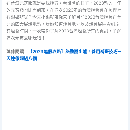
在台灣元宵節就是要玩燈籠，看燈會的日子，2023新的一年
的元宵節也即將到來，在這次2023年的台灣燈會會在哪裡進
行跟舉辦呢？今天小編就帶你來了解目前2023台灣燈會在台
北的四大展燈地點，讓你知道燈會地址以及燈會展區資訊還
有燈會時間，一次帶你了解2023台灣燈會所有的資訊，了解
這次元宵去哪玩吧！
延伸閱讀：
【2023連假攻略】熱騰騰出爐！善用補班技巧三
天連假超過八個！