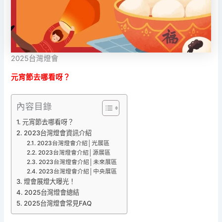
2025台灣燈會
元宵節去哪看呀？
內容目錄
元宵節去哪看呀？
2023台灣燈會資訊介紹
2023台灣燈會介紹│光展區
2023台灣燈會介紹│源展區
2023台灣燈會介紹│未來展區
2023台灣燈會介紹│中央展區
燈會展燈大曝光！
2025台灣燈會總結
2025台灣燈會常見FAQ