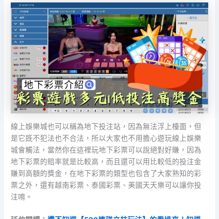
線上娛樂城也可以稱為地下投注站，因為無法浮上檯面，但
是它既不犯法也不合法，所以大家也不用擔心遊玩線上娛樂
城會觸法，當然你在這裡玩地下彩票可以說絕對好賺，因為
地下彩票的賠率就是比較高，而且還可以用比較低的投注金
賺到高額的獎金，在地下彩票的類型也包含了大家熟知的彩
票之外，還有越南彩票、泰國彩票、美國天天樂可以讓你投
注唷。