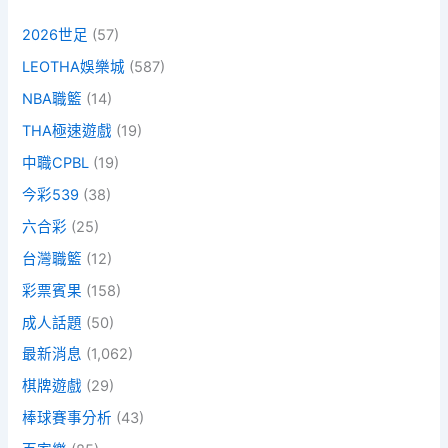
2026世足
(57)
LEOTHA娛樂城
(587)
NBA職籃
(14)
THA極速遊戲
(19)
中職CPBL
(19)
今彩539
(38)
六合彩
(25)
台灣職籃
(12)
彩票賓果
(158)
成人話題
(50)
最新消息
(1,062)
棋牌遊戲
(29)
棒球賽事分析
(43)