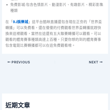
免費影城:包含色情影片、動漫影片、有趣影片、精彩影集
種類
在「
9J娛樂城
」這平台酷映直播還包含現在正夯的「世界盃
轉播」可以免費看，還在傻傻的付費觀看世界盃轉播就趕快
換來這裡觀看，當然在這還有五大聯賽轉播可以觀看，可以
觀看的體育賽事種類高達上百種，只要你想的到的體育賽事
包含電競比賽轉播都可以在這免費觀看唷。
PREVIOUS
NEXT
近期文章