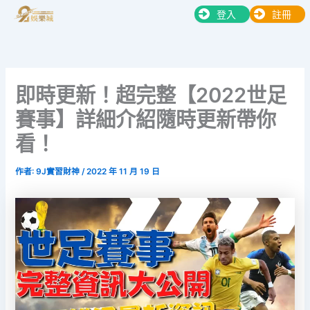
跳
登入
註冊
至
主
要
內
即時更新！超完整【2022世足
容
賽事】詳細介紹隨時更新帶你
看！
作者:
9J實習財神
/
2022 年 11 月 19 日