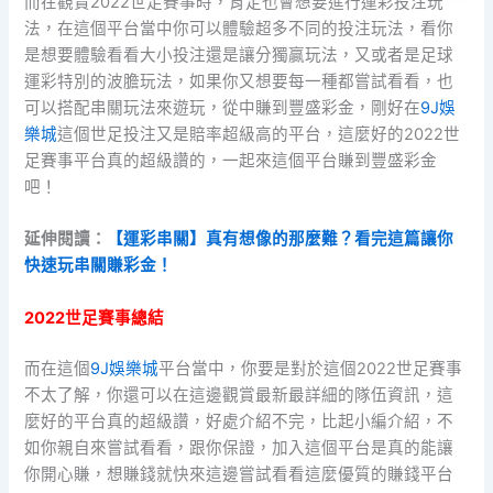
而在觀賞2022世足賽事時，肯定也會想要進行運彩投注玩
法，在這個平台當中你可以體驗超多不同的投注玩法，看你
是想要體驗看看大小投注還是讓分獨贏玩法，又或者是足球
運彩特別的波膽玩法，如果你又想要每一種都嘗試看看，也
可以搭配串關玩法來遊玩，從中賺到豐盛彩金，剛好在
9J娛
樂城
這個世足投注又是賠率超級高的平台，這麼好的2022世
足賽事平台真的超級讚的，一起來這個平台賺到豐盛彩金
吧！
延伸閱讀：
【運彩串關】真有想像的那麼難？看完這篇讓你
快速玩串關賺彩金！
2022世足賽事總結
而在這個
9J娛樂城
平台當中，你要是對於這個2022世足賽事
不太了解，你還可以在這邊觀賞最新最詳細的隊伍資訊，這
麼好的平台真的超級讚，好處介紹不完，比起小編介紹，不
如你親自來嘗試看看，跟你保證，加入這個平台是真的能讓
你開心賺，想賺錢就快來這邊嘗試看看這麼優質的賺錢平台