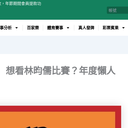
會員提款功能不打烊。 全台唯一，全時段，過年期間穩定出款，9J娛樂
事分析
百家樂
體育賽事
真人發牌
彩票賓果
賽程】想看林昀儒比賽？年度懶人