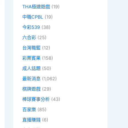
THA極速遊戲
(19)
中職CPBL
(19)
今彩539
(38)
六合彩
(25)
台灣職籃
(12)
彩票賓果
(158)
成人話題
(50)
最新消息
(1,062)
棋牌遊戲
(29)
棒球賽事分析
(43)
百家樂
(85)
直播賺錢
(6)