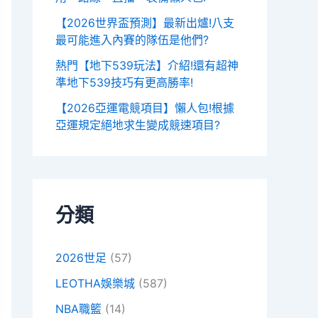
【2026世界盃預測】最新出爐!八支
最可能進入內賽的隊伍是他們?
熱門【地下539玩法】介紹!還有超神
準地下539技巧有更高勝率!
【2026亞運電競項目】懶人包!根據
亞運規定絕地求生變成競速項目?
分類
2026世足
(57)
LEOTHA娛樂城
(587)
NBA職籃
(14)