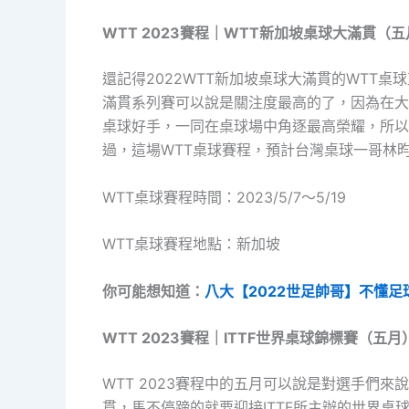
WTT 2023賽程｜WTT新加坡桌球大滿貫（五
還記得2022WTT新加坡桌球大滿貫的WTT
滿貫系列賽可以說是關注度最高的了，因為在大
桌球好手，一同在桌球場中角逐最高榮耀，所以W
過，這場WTT桌球賽程，預計台灣桌球一哥林
WTT桌球賽程時間：2023/5/7～5/19
WTT桌球賽程地點：新加坡
你可能想知道：
八大【2022世足帥哥】不懂
WTT 2023賽程｜ITTF世界桌球錦標賽（五月
WTT 2023賽程中的五月可以說是對選手們
貫，馬不停蹄的就要迎接ITTF所主辦的世界桌