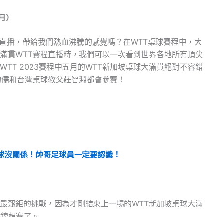
月）
桌球直播，帶給我們熱血沸騰的感覺嗎？在WTT桌球賽程中，大
滿貫WTT賽程直播時，我們可以一次看到世界各地所有頂尖
TT 2023賽程中五月的WTT新加坡桌球大滿貫絕對不容錯
昀儒和台灣桌球教父莊智淵都會參賽！
足球沒關係！帥哥足球員一定要認識！
）
來說最艱鉅的挑戰，因為才剛結束上一場的WTT新加坡桌球大滿
球錦標賽了。