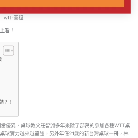
wtt-賽程
線上看！
看！
）
回饋？！
相當優異，桌球教父莊智淵多年來除了部萬的參加各種WTT桌
桌球實力越來越堅強，另外年僅21歲的新台灣桌球一哥，林