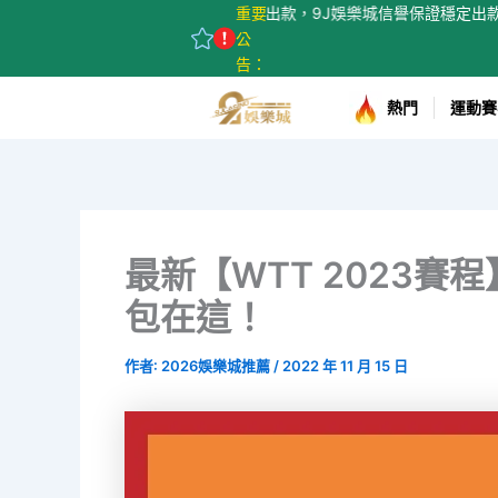
跳
一，全時段，過年期間穩定出款，9J娛樂城
重要
信譽保證穩定出款，年節期間
公
至
告：
主
要
熱門
運動賽
內
容
最新【WTT 2023
包在這！
作者:
2026娛樂城推薦
/
2022 年 11 月 15 日