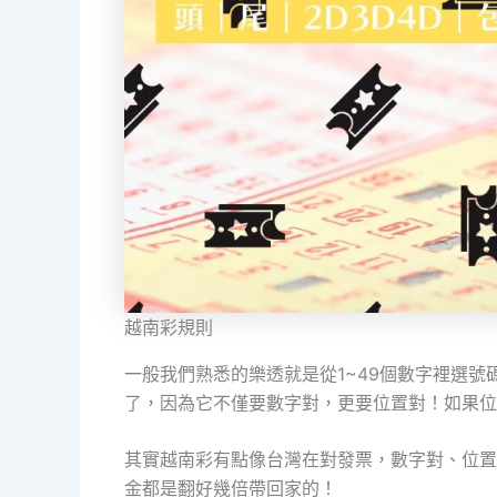
越南彩規則
一般我們熟悉的樂透就是從1~49個數字裡選
了，因為它不僅要數字對，更要位置對！如果位
其實越南彩有點像台灣在對發票，數字對、位置
金都是翻好幾倍帶回家的！