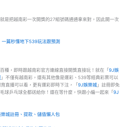
就是把越南彩一次開獎的27組號碼通通拿來對，因此開一次
來！一篇秒懂地下539玩法跟預測
百種，即時跟越南彩官方連線直接開獎直接玩！就在「
9J娛
城
」不僅有越南彩，還有其他像是運彩、539等經典彩票可以
體育直播可以看，更有運彩即時下注，「
9J娛樂城
」註冊即免
毛球乒乓球全都送給你！還在等什麼，快跟小編一起來「
9J
娛樂城註冊、提款、儲值懶人包