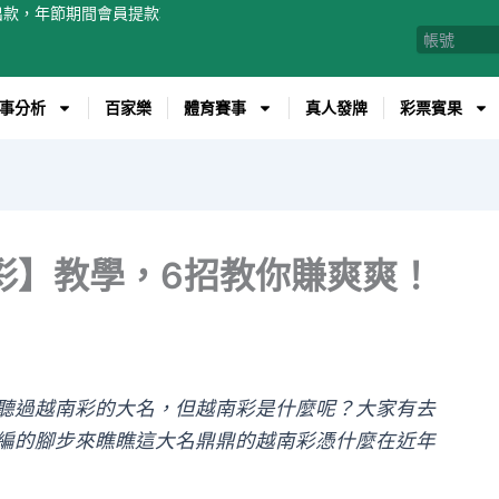
會員提款功能不打烊。 全台唯一，全時段，過年期間穩定出款，9J娛樂
事分析
百家樂
體育賽事
真人發牌
彩票賓果
彩】教學，6招教你賺爽爽！
聽過越南彩的大名，但越南彩是什麼呢？大家有去
編的腳步來瞧瞧這大名鼎鼎的越南彩憑什麼在近年