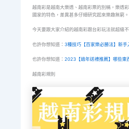
越南彩是越南大樂透、越南彩票的別稱，樂透彩
國家的特色，差異甚多仔細研究起來樂趣無窮。
今天要跟大家介紹的越南彩跟台彩玩法就超級不
也許你想知道：
3種技巧【百家樂必勝法】新手
也許你想知道：
2023【過年送禮推薦】哪些
越南彩規則