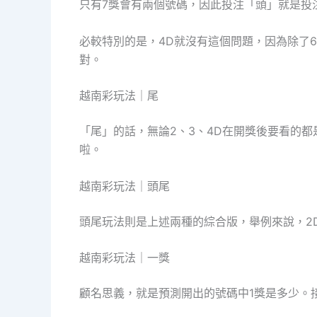
只有7獎會有兩個號碼，因此投注「頭」就是投
必較特別的是，4D就沒有這個問題，因為除了
對。
越南彩玩法｜尾
「尾」的話，無論2、3、4D在開獎後要看的都
啦。
越南彩玩法｜頭尾
頭尾玩法則是上述兩種的綜合版，舉例來說，2
越南彩玩法｜一獎
顧名思義，就是預測開出的號碼中1獎是多少。接