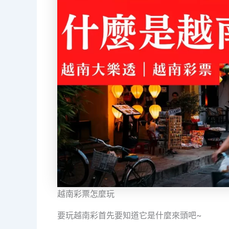
越南彩票怎麼玩
要玩越南彩首先要知道它是什麼來頭吧~