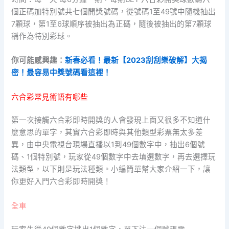
個正碼加特別號共七個開獎號碼，從號碼1至49號中隨機抽出
7顆球，第1至6球順序被抽出為正碼，隨後被抽出的第7顆球
稱作為特別彩球。
你可能感興趣：
新春必看！最新【2023刮刮樂破解】大揭
密！最容易中獎號碼看這裡！
六合彩常見術語有哪些
第一次接觸六合彩即時開獎的人會發現上面又很多不知道什
麼意思的單字，其實六合彩即時與其他類型彩票無太多差
異，由中央電視台現場直播以1到49個數字中，抽出6個號
碼、1個特別號，玩家從49個數字中去填選數字，再去選擇玩
法類型，以下則是玩法種類。小編簡單幫大家介紹一下，讓
你更好入門六合彩即時開獎！
全車