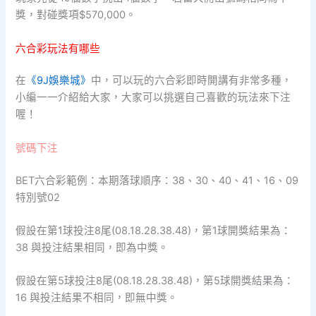
獎，對碰獎項$570,000。
六合彩玩法有哪些
在
《9J娛樂城》
中，可以玩的六合彩即時開講有非常多種，
小編一一介紹給大家，大家可以挑選自己喜歡的玩法來下注
喔！
號碼下注
BET六合彩範例：本期落球順序：38、30、40、41、16、09
特別號02
假設在第1球投注8尾(08.18.28.38.48)，第1球開獎結果為：
38 與投注結果相同，即為中獎。
假設在第5球投注8尾(08.18.28.38.48)，第5球開獎結果為：
16 與投注結果不相同，即無中獎。