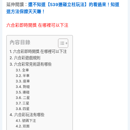
延伸閱讀：
還不知道【539連碰立柱玩法】的看過來！知道
這方法保證天天賺！
六合彩即時開獎 在哪裡可以下注
內容目錄
六合彩即時開獎 在哪裡可以下注
六合彩遊戲規則
六合彩常見術語有哪些
全車
半車
座車
對碰
連碰
二星
三星
四星
六合彩玩法有哪些
號碼下注
双面