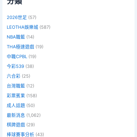
分類
2026世足
(57)
LEOTHA娛樂城
(587)
NBA職籃
(14)
THA極速遊戲
(19)
中職CPBL
(19)
今彩539
(38)
六合彩
(25)
台灣職籃
(12)
彩票賓果
(158)
成人話題
(50)
最新消息
(1,062)
棋牌遊戲
(29)
棒球賽事分析
(43)