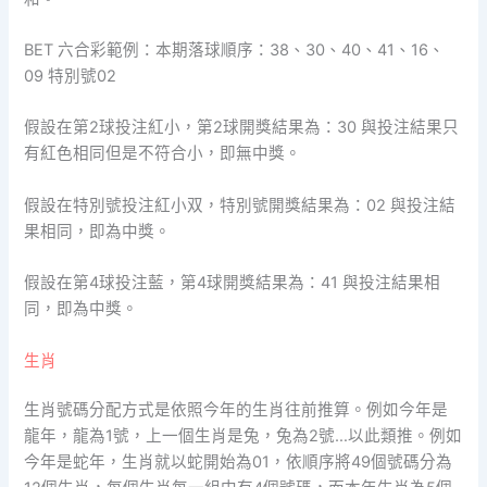
BET 六合彩範例：本期落球順序：38、30、40、41、16、
09 特別號02
假設在第2球投注紅小，第2球開獎結果為：30 與投注結果只
有紅色相同但是不符合小，即無中獎。
假設在特別號投注紅小双，特別號開獎結果為：02 與投注結
果相同，即為中獎。
假設在第4球投注藍，第4球開獎結果為：41 與投注結果相
同，即為中獎。
生肖
生肖號碼分配方式是依照今年的生肖往前推算。例如今年是
龍年，龍為1號，上一個生肖是兔，兔為2號…以此類推。例如
今年是蛇年，生肖就以蛇開始為01，依順序將49個號碼分為