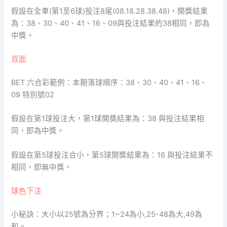
假設在全車(第1至6球)投注8尾(08.18.28.38.48)，開獎結果
為：38、30、40、41、16、09與投注結果的38相同，即為
中獎。
双面
BET 六合彩範例：本期落球順序：38、30、40、41、16、
09 特別號02
假設在第1球投注大，第1球開獎結果為：38 與投注結果相
同，即為中獎。
假設在第5球投注合小，第5球開獎結果為：16 與投注結果不
相同，即無中獎。
球色下注
小秘訣：大小以25號為分界；1~24為小,25-48為大,49為
和。