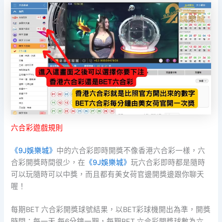
六合彩遊戲規則
《9J娛樂城》
中的六合彩即時開獎不像香港六合彩一樣，六
合彩開獎時間很少，在
《9J娛樂城》
玩六合彩即時都是隨時
可以玩隨時可以中獎，而且都有美女荷官邊開獎邊跟你聊天
喔！
每期BET 六合彩開獎球號結果，以BET彩球機開出為準，開獎
時間：每一天 每6分鐘一期，每期BET 六合彩開獎球數為六