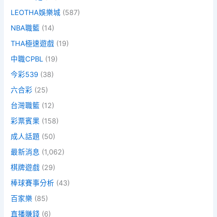
LEOTHA娛樂城
(587)
NBA職籃
(14)
THA極速遊戲
(19)
中職CPBL
(19)
今彩539
(38)
六合彩
(25)
台灣職籃
(12)
彩票賓果
(158)
成人話題
(50)
最新消息
(1,062)
棋牌遊戲
(29)
棒球賽事分析
(43)
百家樂
(85)
直播賺錢
(6)