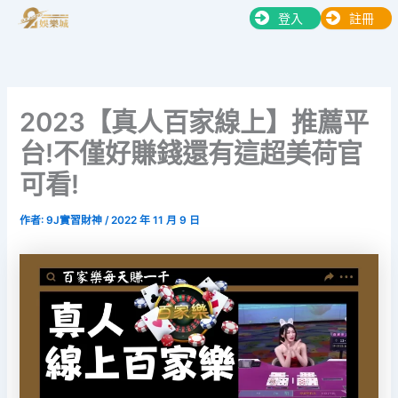
跳
登入
註冊
至
主
要
內
2023【真人百家線上】推薦平
容
台!不僅好賺錢還有這超美荷官
可看!
作者:
9J實習財神
/
2022 年 11 月 9 日