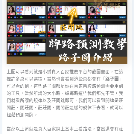
上圖可以看到就是小編真人百家推薦平台的截圖畫面，在這
裡許多桌可以選擇，當然也會看到這些桌都會有「
路子圖
」
可以看的到，這些路子圖都是你在百家樂牌路預測需要用到
的工具，當然所謂的大小路、蟑螂路這些我們都先不管，我
們就看所謂的規律以及莊閒跳即可，我們可以看到開牌是莊
閒莊、閒莊閒、莊莊閒、閒閒莊這樣的規律下去看，就可以
輕鬆預測開牌。
當然以上這就是真人百家線上基本上看路法，當然還會有莊