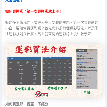
太落伍啦！
如何買運彩？第一次買運彩就上手！
好的接下來我們正式進入今天要聊的主題，第一次買運彩的
小白，要如何買運彩呢？首先您必須搞懂運彩玩法，以及下
注運彩規則是什麼，馬上就來開始運彩線上投注教學吧！
如何買運彩｜獨贏／不讓分