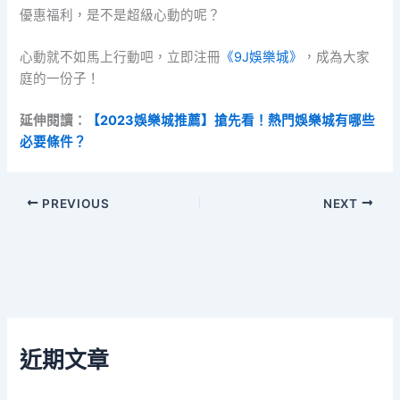
優惠福利，是不是超級心動的呢？
心動就不如馬上行動吧，立即注冊
《9J娛樂城》
，成為大家
庭的一份子！
延伸閱讀：
【2023娛樂城推薦】搶先看
！
熱門娛樂城有哪些
必要條件？
PREVIOUS
NEXT
近期文章