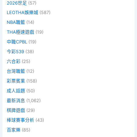
2026世足
(57)
LEOTHA娛樂城
(587)
NBA職籃
(14)
THA極速遊戲
(19)
中職CPBL
(19)
今彩539
(38)
六合彩
(25)
台灣職籃
(12)
彩票賓果
(158)
成人話題
(50)
最新消息
(1,062)
棋牌遊戲
(29)
棒球賽事分析
(43)
百家樂
(85)