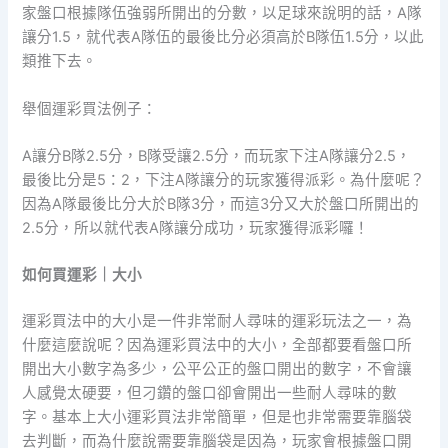
家盤口根據隊伍強弱所開出的分數，以足球來說明的話，A隊
讓分1.5，就代表A隊伍的最後比分必須高於B隊伍1.5分，以此
類推下去。
舉個運彩買法例子：
A讓分B隊2.5分，B隊受讓2.5分，而玩家下注A隊讓分2.5，
最後比分是5：2，下注A隊讓分的玩家獲得派彩。為什麼呢？
因為A隊最後比分大於B隊3分，而這3分又大於盤口所開出的
2.5分，所以就代表A隊讓分成功，玩家獲得派彩囉！
如何買運彩｜大小
運彩買法中的大小是一件非常耐人尋味的運彩玩法之一，為
什麼這麼說呢？因為運彩買法中的大小，全部都要看盤口所
開出大小數字為多少，公平公正的盤口開出的數字，不會讓
人感覺太硬要，但刁鑽的盤口卻會開出一些耐人尋味的數
字。基本上大小運彩買法非常簡單，但是也非常需要靠腦袋
去判斷，而為什麼說需要靠腦袋是因為，玩家會根據盤口開