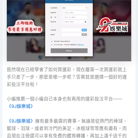
既然現在已經學會了如何買運彩，現在離第一次買運彩就上
手只差了一步，那麼是哪一步呢？答案就是選擇一個好的運
彩投注平台啦！
小編推薦一個小編自己本身也有再用的運彩投注平台——
《9J娛樂城》
《9J娛樂城》
擁有最多最廣的賽事，無論是從熱門的棒球、
籃球、羽球，或者到冷門的美足、冰棍球等等應有盡有，而
且現在注冊還可以享有免費的體育轉播，再加上滿千送千的