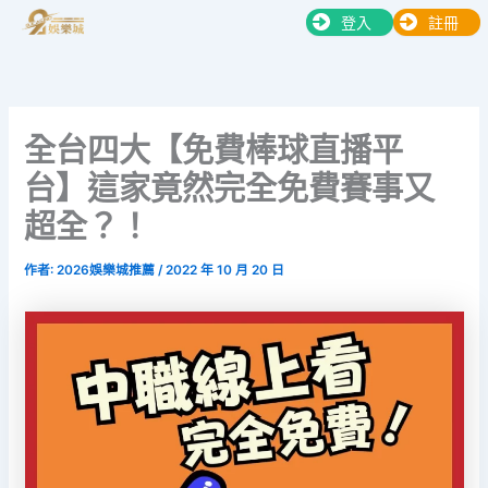
跳
登入
註冊
至
主
要
內
全台四大【免費棒球直播平
容
台】這家竟然完全免費賽事又
超全？！
作者:
2026娛樂城推薦
/
2022 年 10 月 20 日