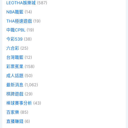
LEOTHA娛樂城
(587)
NBA職籃
(14)
THA極速遊戲
(19)
中職CPBL
(19)
今彩539
(38)
六合彩
(25)
台灣職籃
(12)
彩票賓果
(158)
成人話題
(50)
最新消息
(1,062)
棋牌遊戲
(29)
棒球賽事分析
(43)
百家樂
(85)
直播賺錢
(6)