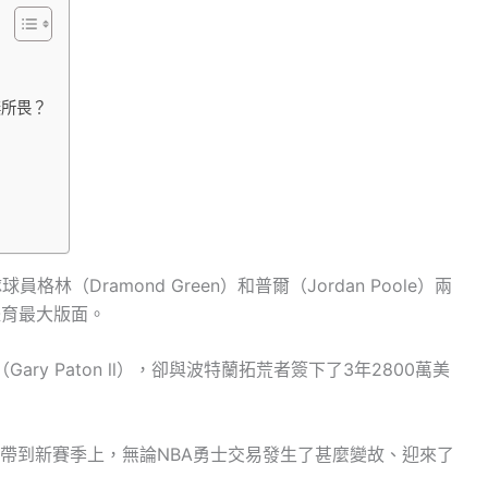
無所畏？
林（Dramond Green）和普爾（Jordan Poole）兩
體育最大版面。
y Paton ll），卻與波特蘭拓荒者簽下了3年2800萬美
帶到新賽季上，無論NBA勇士交易發生了甚麼變故、迎來了