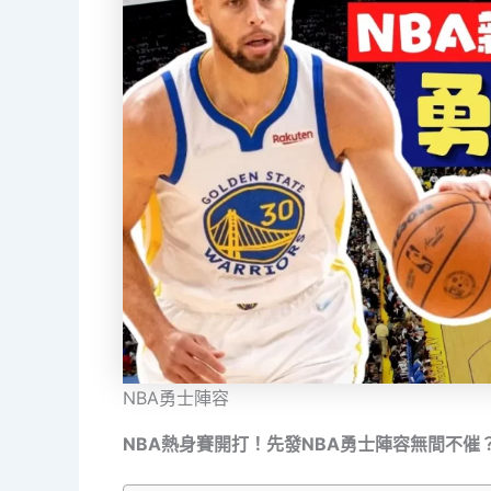
NBA勇士陣容
NBA熱身賽開打！先發NBA勇士陣容無間不催