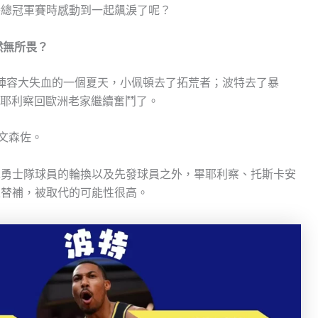
播總冠軍賽時感動到一起飆淚了呢？
然無所畏？
士陣容大失血的一個夏天，小佩頓去了拓荒者；波特去了暴
耶利察回歐洲老家繼續奮鬥了。
迪文森佐。
A勇士隊球員的輪換以及先發球員之外，畢耶利察、托斯卡安
線替補，被取代的可能性很高。