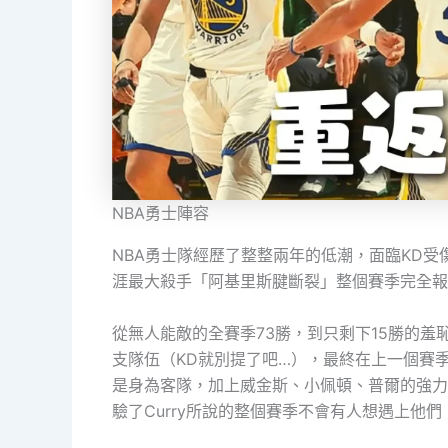
NBA勇士陣容
NBA勇士隊經歷了整整兩年的低潮，面臨KD受
涯最大殺手「阿基里斯腱斷裂」整個賽季完全報
從無人能敵的全賽季73勝，到只剩下15勝的羞
支隊伍（KD就別提了吧…），最終在上一個賽
是身為客隊，加上威金斯、小佩頓、普爾的強力
驗了Curry所說的整個賽季不會有人想遇上他們