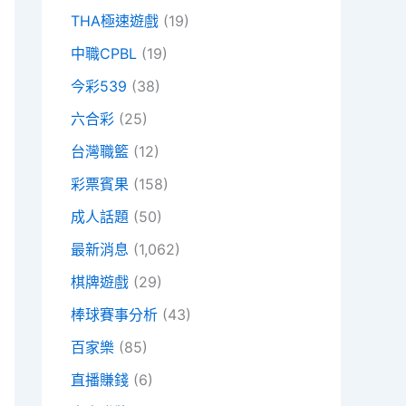
THA極速遊戲
(19)
中職CPBL
(19)
今彩539
(38)
六合彩
(25)
台灣職籃
(12)
彩票賓果
(158)
成人話題
(50)
最新消息
(1,062)
棋牌遊戲
(29)
棒球賽事分析
(43)
百家樂
(85)
直播賺錢
(6)