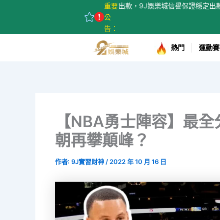
跳
重要
信譽保證穩定出款，年節期間會員
公
至
告：
主
要
熱門
運動賽
內
容
【NBA勇士陣容】最全
朝再攀顛峰？
作者:
9J實習財神
/
2022 年 10 月 16 日