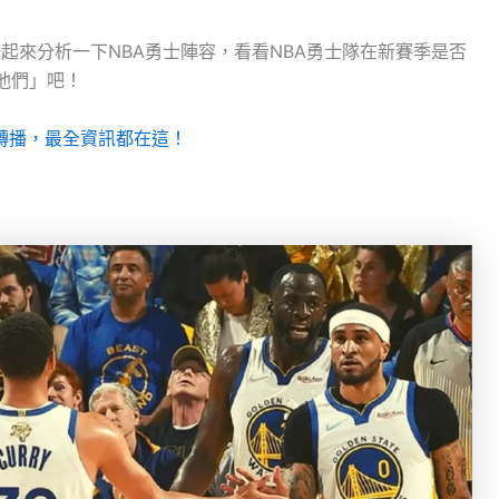
起來分析一下NBA勇士陣容，看看NBA勇士隊在新賽季是否
上他們」吧！
、轉播，最全資訊都在這！